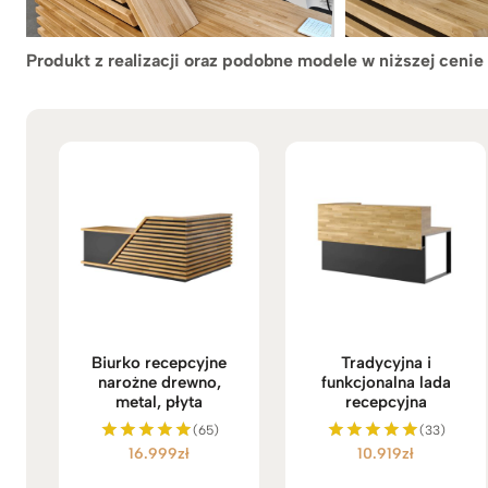
Produkt z realizacji oraz podobne modele w niższej cenie
Biurko recepcyjne
Tradycyjna i
narożne drewno,
funkcjonalna lada
metal, płyta
recepcyjna
(65)
(33)
16.999
zł
10.919
zł
Oceniono
Oceniono
5.00
5.00