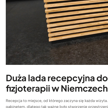
Duża lada recepcyjna d
fizjoterapii w Niemczech
Recepcja to miejsce, od którego zaczyna się każda wizyta. 
gabinetem, dlatego tak ważne było stworzenie przestrzeni,