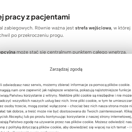
 pracy z pacjentami
 sal zabiegowych. Równie ważna jest
strefa wejściowa
, w której
chwil po przekroczeniu progu.
epcyjna
może stać się centralnym punktem całego wnętrza.
achować porządek i jednocześnie buduje pozytywne
Zarządzaj zgodą
ych
stawia dziś na naturalne materiały oraz rozwiązania, które
li odwiedzasz nasz serwis, możemy zbierać informacje za pomocą plików cookie.
agają nam one zapewnić jak najlepsze wrażenia, pokazują najistotniejsze funkcje 
ne. Ta realizacja jest tego doskonałym przykładem.
twiają Państwu korzystanie z witryny. Niektóre pliki cookie są niezbędne i nie moż
adczyć wszystkich naszych usług bez nich. Inne pliki cookie, w tym te umieszcza
ez osoby trzecie, mogą zostać wyłączone - chociaż bez nich nasza strona może n
rtner.de
ałać tak dobrze, a treść może nie być dostosowana do Twoich zainteresowań. Klika
ycisk Akceptuj lub po prostu kontynuując korzystanie z naszej strony internetowej,
ażają Państwo zgodę na używanie przez nas plików cookie. Możesz odwiedzić nas
onę z polityką dotyczącą plików cookie, aby dowiedzieć się więcej na ich temat - i
azną przestrzeń dla pacjentów i personelu.