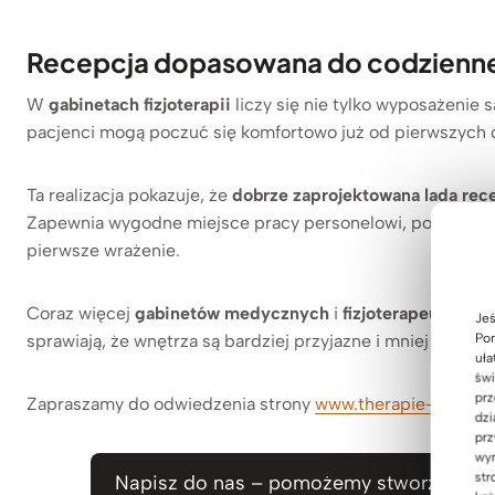
Recepcja dopasowana do codziennej
W
gabinetach fizjoterapii
liczy się nie tylko wyposażenie
pacjenci mogą poczuć się komfortowo już od pierwszych 
Ta realizacja pokazuje, że
dobrze zaprojektowana lada rec
Zapewnia wygodne miejsce pracy personelowi, pomaga z
pierwsze wrażenie.
Coraz więcej
gabinetów medycznych
i
fizjoterapeutyczn
Jeś
Pom
sprawiają, że wnętrza są bardziej przyjazne i mniej formal
uła
świ
prz
Zapraszamy do odwiedzenia strony
www.therapie-baumga
dzi
prz
wyr
str
Napisz do nas – pomożemy stworzyć przyj