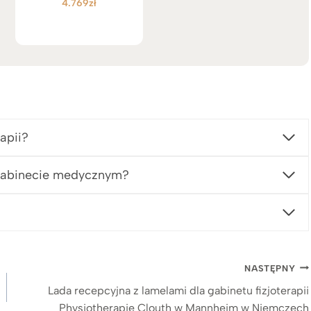
4.769
zł
Oceniono
5.00
na 5
apii?
 gabinecie medycznym?
NASTĘPNY
Lada recepcyjna z lamelami dla gabinetu fizjoterapii
Physiotherapie Clouth w Mannheim w Niemczech