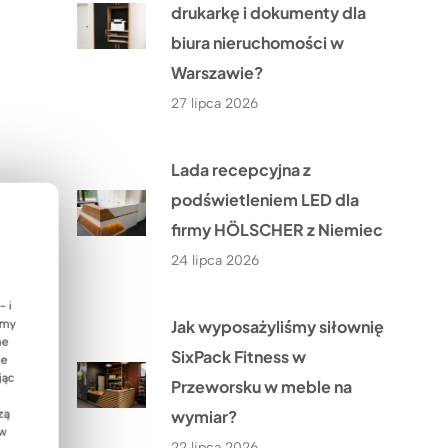
drukarkę i dokumenty dla
biura nieruchomości w
Warszawie?
27 lipca 2026
Lada recepcyjna z
podświetleniem LED dla
firmy HÖLSCHER z Niemiec
24 lipca 2026
- i
Jak wyposażyliśmy siłownię
emy
ne
SixPack Fitness w
ie
jąc
Przeworsku w meble na
wymiar?
zą
 w
22 lipca 2026