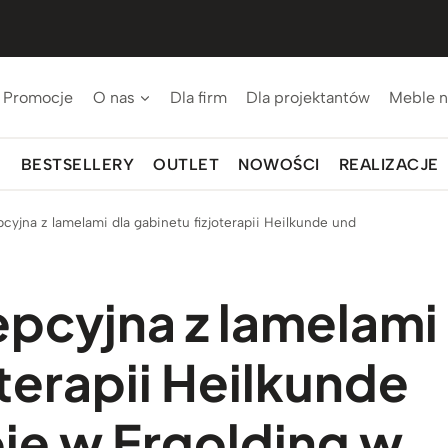
Promocje
O nas
Dla firm
Dla projektantów
Meble n
BESTSELLERY
OUTLET
NOWOŚCI
REALIZACJE
cyjna z lamelami dla gabinetu fizjoterapii Heilkunde und
epcyjna z lamelami
oterapii Heilkunde
ie w Ergolding w