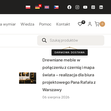
0
a wymiar
Wiedza
Pomoc
Kontakt
0
Wyszukiwarka
produktów
DARMOWA DOSTAWA
Drewniane meble w
połączeniu z czernią i mapa
świata – realizacja dla biura
projektowego Pana Rafała z
Warszawy
06 sierpnia 2026