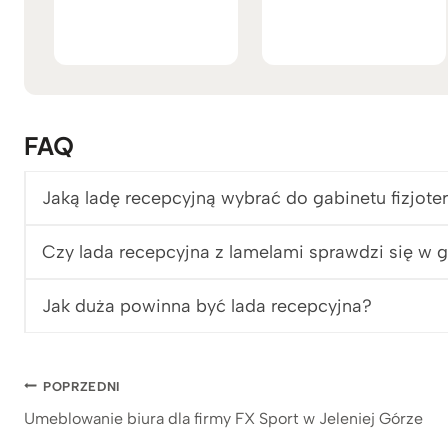
na 5
na 5
FAQ
Jaką ladę recepcyjną wybrać do gabinetu fizjoter
Czy lada recepcyjna z lamelami sprawdzi się w
Jak duża powinna być lada recepcyjna?
Nawigacja
POPRZEDNI
Umeblowanie biura dla firmy FX Sport w Jeleniej Górze
wpisu