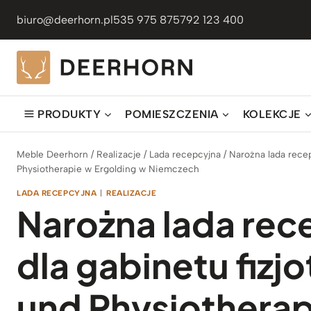
Przejdź
biuro@deerhorn.pl
535 975 875
792 123 400
do
treści
PRODUKTY
POMIESZCZENIA
KOLEKCJE
Meble Deerhorn
/
Realizacje
/
Lada recepcyjna
/
Narożna lada recep
Physiotherapie w Ergolding w Niemczech
LADA RECEPCYJNA
|
REALIZACJE
Narożna lada rec
dla gabinetu fizj
und Physiotherap