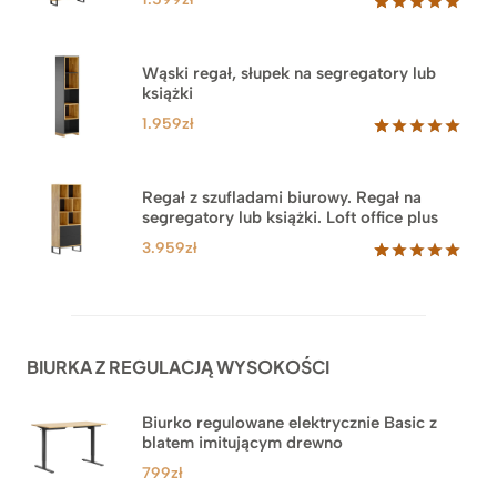
Oceniony
46
5.00
na 5
na
Wąski regał, słupek na segregatory lub
podstawie
książki
ocen
klientów
1.959
zł
Oceniony
35
5.00
na 5
na
Regał z szufladami biurowy. Regał na
podstawie
segregatory lub książki. Loft office plus
ocen
klientów
3.959
zł
Oceniony
45
5.00
na 5
na
podstawie
ocen
BIURKA Z REGULACJĄ WYSOKOŚCI
klientów
Biurko regulowane elektrycznie Basic z
blatem imitującym drewno
799
zł