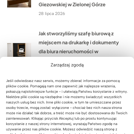
Giezowskiej w Zielonej Górze
28 lipca 2026
Jak stworzyliśmy szafę biurową z
miejscem na drukarkę i dokumenty
dla biura nieruchomości w
Warszawie?
Zarządzaj zgodą
27 lipca 2026
Jeśli odwiedzasz nasz serwis, możemy zbierać informacje za pomocą
plików cookie. Pomagają nam one zapewnić jak najlepsze wrażenia,
Lada recepcyjna z podświetleniem
pokazują najistotniejsze funkcje - i ułatwiają Państwu korzystanie z witryny.
Niektóre pliki cookie są niezbędne i nie możemy świadczyć wszystkich
LED dla firmy HÖLSCHER z
naszych usług bez nich. Inne pliki cookie, w tym te umieszczane przez
Niemiec
osoby trzecie, mogą zostać wyłączone - chociaż bez nich nasza strona
może nie działać tak dobrze, a treść może nie być dostosowana do Twoich
24 lipca 2026
zainteresowań. Klikając przycisk Akceptuj lub po prostu kontynuując
korzystanie z naszej strony internetowej, wyrażają Państwo zgodę na
używanie przez nas plików cookie. Możesz odwiedzić naszą stronę z