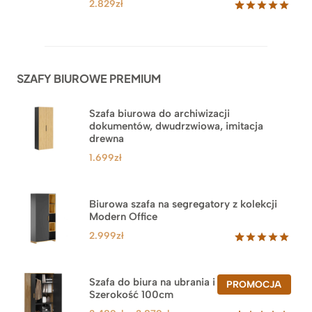
2.829
zł
Oceniony
42
5.00
na 5
na
podstawie
ocen
SZAFY BIUROWE PREMIUM
klientów
Szafa biurowa do archiwizacji
dokumentów, dwudrzwiowa, imitacja
drewna
1.699
zł
Biurowa szafa na segregatory z kolekcji
Modern Office
2.999
zł
Oceniony
47
5.00
na 5
na
Szafa do biura na ubrania i segregatory.
PROD
PROMOCJA
podstawie
Szerokość 100cm
W
ocen
PROM
klientów