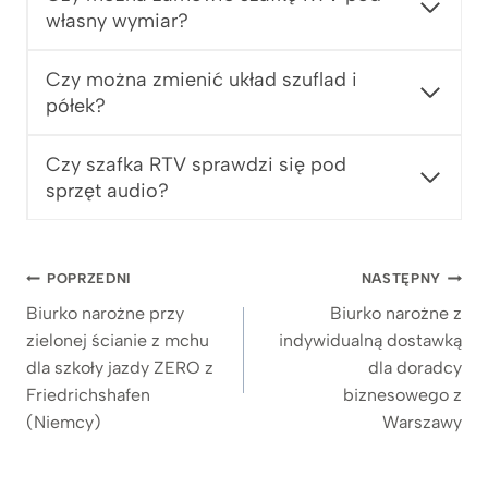
własny wymiar?
Czy można zmienić układ szuflad i
półek?
Czy szafka RTV sprawdzi się pod
sprzęt audio?
Nawigacja
POPRZEDNI
NASTĘPNY
wpisu
Biurko narożne przy
Biurko narożne z
zielonej ścianie z mchu
indywidualną dostawką
dla szkoły jazdy ZERO z
dla doradcy
Friedrichshafen
biznesowego z
(Niemcy)
Warszawy