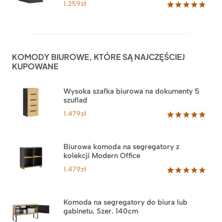
1.259
zł
Oceniony
52
5.00
na 5
na
podstawie
ocen
KOMODY BIUROWE, KTÓRE SĄ NAJCZĘŚCIEJ
klientów
KUPOWANE
Wysoka szafka biurowa na dokumenty 5
szuflad
1.479
zł
Oceniony
1
5.00
na 5
na
Biurowa komoda na segregatory z
podstawie
kolekcji Modern Office
oceny
klienta
1.479
zł
Oceniony
18
5.00
na 5
na
Komoda na segregatory do biura lub
podstawie
gabinetu. Szer. 140cm
ocen
klientów