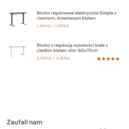
Biurko regulowane elektrycznie Simple z
ciemnym, drewnianym blatem
Zakres
1.499
zł
–
1.899
zł
cen:
od
1.499zł
Biurko z regulacją wysokości białe z
cienkim blatem slim 160x70cm
do
1.899zł
Zakres
2.989
zł
–
3.189
zł
cen:
Oceniony
8
5.00
na 5
od
na
2.989zł
podstawie
do
ocen
klientów
3.189zł
Zaufali nam