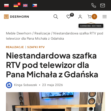
Przejdź
do
treści
0
0
DARMOWA DOSTAWA
Meble Deerhorn
/
Realizacje
/
Niestandardowa szafka RTV pod
telewizor dla Pana Michała z Gdańska
REALIZACJE
|
SZAFKI RTV
Niestandardowa szafka
RTV pod telewizor dla
Pana Michała z Gdańska
Kinga Sobaszek
23 maja 2026