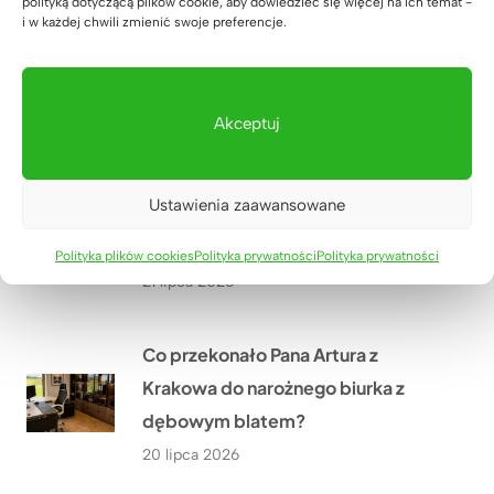
polityką dotyczącą plików cookie, aby dowiedzieć się więcej na ich temat -
Jak wyposażyliśmy siłownię
i w każdej chwili zmienić swoje preferencje.
SixPack Fitness w Przeworsku w
meble na wymiar?
22 lipca 2026
Akceptuj
Jakie meble biurowe wykonaliśmy
Ustawienia zaawansowane
w ramach modernizacji oddziału
PGE w Szczecinie?
Polityka plików cookies
Polityka prywatności
Polityka prywatności
21 lipca 2026
Co przekonało Pana Artura z
Krakowa do narożnego biurka z
dębowym blatem?
20 lipca 2026