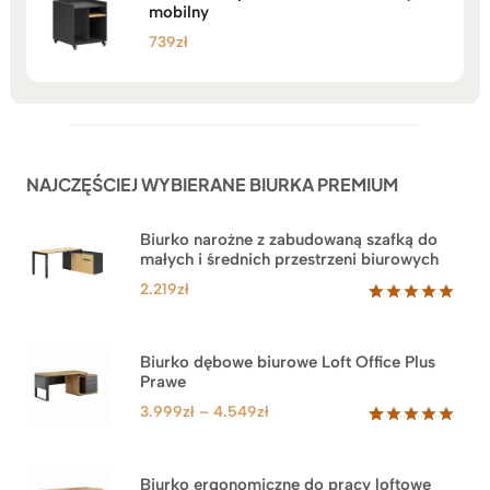
mobilny
739
zł
NAJCZĘŚCIEJ WYBIERANE BIURKA PREMIUM
Biurko narożne z zabudowaną szafką do
małych i średnich przestrzeni biurowych
2.219
zł
Oceniony
1
5.00
na 5
na
Biurko dębowe biurowe Loft Office Plus
podstawie
Prawe
oceny
klienta
Zakres
3.999
zł
–
4.549
zł
cen:
Oceniony
71
5.00
na 5
od
na
3.999zł
Biurko ergonomiczne do pracy loftowe