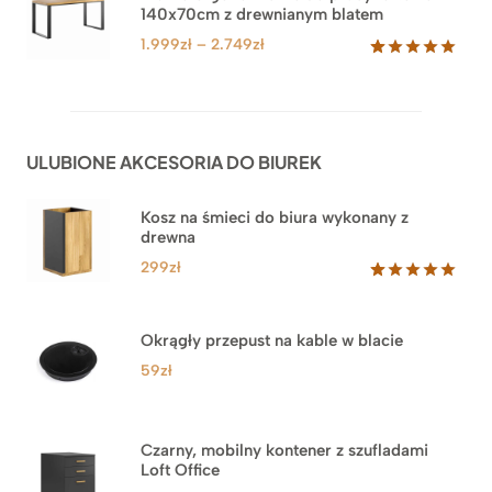
podstawie
140x70cm z drewnianym blatem
do
ocen
klientów
4.549zł
Zakres
1.999
zł
–
2.749
zł
cen:
Oceniony
92
5.00
na 5
od
na
1.999zł
podstawie
do
ocen
ULUBIONE AKCESORIA DO BIUREK
klientów
2.749zł
Kosz na śmieci do biura wykonany z
drewna
299
zł
Oceniony
33
5.00
na 5
na
Okrągły przepust na kable w blacie
podstawie
ocen
59
zł
klientów
Czarny, mobilny kontener z szufladami
Loft Office