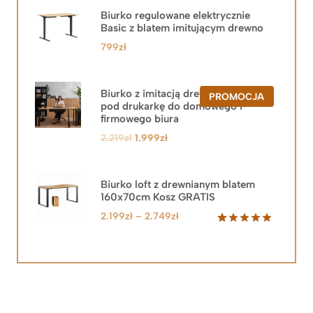
Biurko regulowane elektrycznie
Basic z blatem imitującym drewno
799
zł
Biurko z imitacją drewna z szafką
PRODUKT
PROMOCJA
pod drukarkę do domowego i
W
PROMOCJ
firmowego biura
Pierwotna
Aktualna
2.219
zł
1.999
zł
cena
cena
wynosiła:
wynosi:
2.219zł.
1.999zł.
Biurko loft z drewnianym blatem
160x70cm Kosz GRATIS
Zakres
2.199
zł
–
2.749
zł
cen:
Oceniony
92
5.00
na 5
od
na
2.199zł
podstawie
do
ocen
klientów
2.749zł