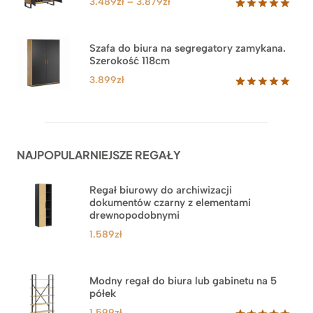
Zakres
3.489
zł
–
3.879
zł
cen:
Oceniony
44
5.00
na 5
od
na
3.489zł
Szafa do biura na segregatory zamykana.
podstawie
Szerokość 118cm
do
ocen
klientów
3.879zł
3.899
zł
Oceniony
62
5.00
na 5
na
podstawie
ocen
NAJPOPULARNIEJSZE REGAŁY
klientów
Regał biurowy do archiwizacji
dokumentów czarny z elementami
drewnopodobnymi
1.589
zł
Modny regał do biura lub gabinetu na 5
półek
1.599
zł