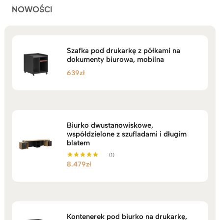
NOWOŚCI
Szafka pod drukarkę z półkami na
dokumenty biurowa, mobilna
639
zł
Biurko dwustanowiskowe,
współdzielone z szufladami i długim
blatem
(1)
8.479
zł
Oceniono
5.00
na 5
Kontenerek pod biurko na drukarkę,