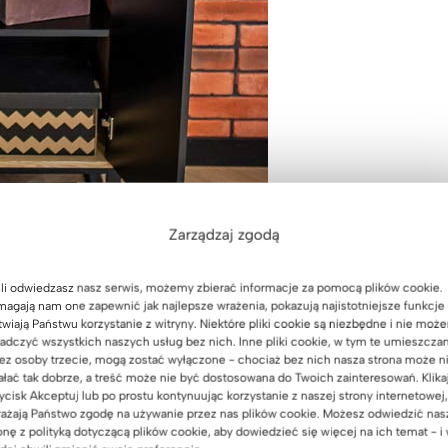
Zarządzaj zgodą
li odwiedzasz nasz serwis, możemy zbierać informacje za pomocą plików cookie.
agają nam one zapewnić jak najlepsze wrażenia, pokazują najistotniejsze funkcje 
twiają Państwu korzystanie z witryny. Niektóre pliki cookie są niezbędne i nie moż
adczyć wszystkich naszych usług bez nich. Inne pliki cookie, w tym te umieszcza
ez osoby trzecie, mogą zostać wyłączone - chociaż bez nich nasza strona może n
ałać tak dobrze, a treść może nie być dostosowana do Twoich zainteresowań. Klika
ycisk Akceptuj lub po prostu kontynuując korzystanie z naszej strony internetowej,
ażają Państwo zgodę na używanie przez nas plików cookie. Możesz odwiedzić nas
onę z polityką dotyczącą plików cookie, aby dowiedzieć się więcej na ich temat - i