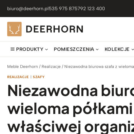
Przejdź
biuro@deerhorn.pl
535 975 875
792 123 400
do
treści
PRODUKTY
POMIESZCZENIA
KOLEKCJE
Meble Deerhorn
/
Realizacje
/
Niezawodna biurowa szafa z wieloma 
REALIZACJE
|
SZAFY
Niezawodna biuro
wieloma półkami
właściwej organiz