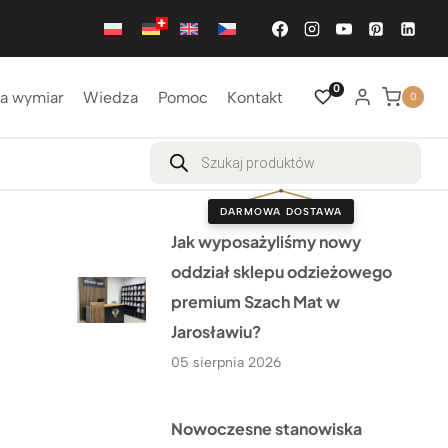
0
a wymiar
Wiedza
Pomoc
Kontakt
0
Wyszukiwarka
produktów
DARMOWA DOSTAWA
Jak wyposażyliśmy nowy
oddział sklepu odzieżowego
premium Szach Mat w
Jarosławiu?
05 sierpnia 2026
Nowoczesne stanowiska