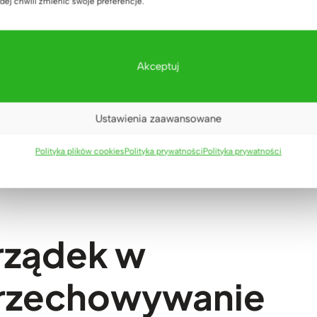
dej chwili zmienić swoje preferencje.
anie dokumentów w biurowej szafie
Akceptuj
eerhorn
erhorn – podsumowanie.
Ustawienia zaawansowane
Polityka plików cookies
Polityka prywatności
Polityka prywatności
rządek w
rzechowywanie