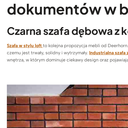
dokumentów w bi
Czarna szafa dębowa z ko
Szafa w stylu loft
to kolejna propozycja mebli od Deerhorn.
czemu jest trwały, solidny i wytrzymały.
Industrialna szafa
wnętrza, w którym dominuje ciekawy design oraz pojawiają 