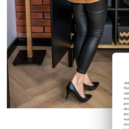
Jeś
Pom
uła
świ
prz
dzi
prz
wyr
str