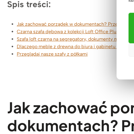
każ
Spis treści:
Jak zachować porządek w dokumentach? Przechowyw
Czarna szafa dębowa z kolekcji Loft Office Plus
Szafa loft czarna na segregatory, dokumenty marki D
Dlaczego meble z drewna do biura i gabinetu od De
Przeglądaj nasze szafy z półkami
Jak zachować po
dokumentach? P