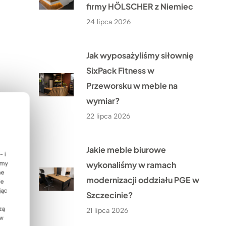
firmy HÖLSCHER z Niemiec
24 lipca 2026
Jak wyposażyliśmy siłownię
SixPack Fitness w
Przeworsku w meble na
wymiar?
22 lipca 2026
Jakie meble biurowe
- i
wykonaliśmy w ramach
emy
ne
modernizacji oddziału PGE w
ie
jąc
Szczecinie?
zą
21 lipca 2026
 w