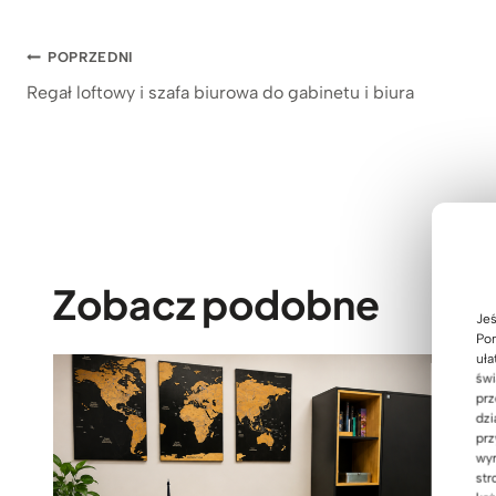
Nawigacja
POPRZEDNI
Regał loftowy i szafa biurowa do gabinetu i biura
wpisu
Zobacz podobne
Jeś
Pom
uła
świ
prz
dzi
prz
wyr
str