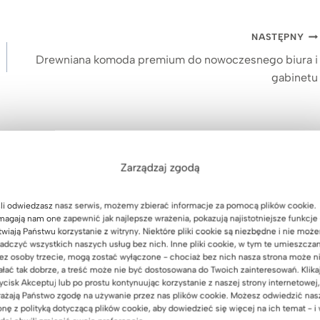
NASTĘPNY
Drewniana komoda premium do nowoczesnego biura i
gabinetu
Zarządzaj zgodą
li odwiedzasz nasz serwis, możemy zbierać informacje za pomocą plików cookie.
agają nam one zapewnić jak najlepsze wrażenia, pokazują najistotniejsze funkcje 
twiają Państwu korzystanie z witryny. Niektóre pliki cookie są niezbędne i nie moż
adczyć wszystkich naszych usług bez nich. Inne pliki cookie, w tym te umieszcza
ez osoby trzecie, mogą zostać wyłączone - chociaż bez nich nasza strona może n
ałać tak dobrze, a treść może nie być dostosowana do Twoich zainteresowań. Klika
ycisk Akceptuj lub po prostu kontynuując korzystanie z naszej strony internetowej,
ażają Państwo zgodę na używanie przez nas plików cookie. Możesz odwiedzić nas
onę z polityką dotyczącą plików cookie, aby dowiedzieć się więcej na ich temat - i