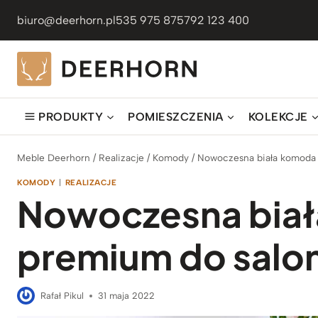
Przejdź
biuro@deerhorn.pl
535 975 875
792 123 400
do
treści
PRODUKTY
POMIESZCZENIA
KOLEKCJE
Meble Deerhorn
/
Realizacje
/
Komody
/
Nowoczesna biała komoda 
KOMODY
|
REALIZACJE
Nowoczesna bia
premium do salon
Rafał Pikul
31 maja 2022