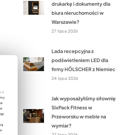
drukarkę i dokumenty dla
biura nieruchomości w
Warszawie?
27 lipca 2026
Lada recepcyjna z
podświetleniem LED dla
firmy HÖLSCHER z Niemiec
24 lipca 2026
- i
Jak wyposażyliśmy siłownię
emy
ne
SixPack Fitness w
ie
jąc
Przeworsku w meble na
wymiar?
zą
 w
22 lipca 2026