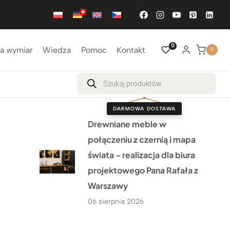
0
a wymiar
Wiedza
Pomoc
Kontakt
0
Wyszukiwarka
produktów
DARMOWA DOSTAWA
Drewniane meble w
połączeniu z czernią i mapa
świata – realizacja dla biura
projektowego Pana Rafała z
Warszawy
06 sierpnia 2026