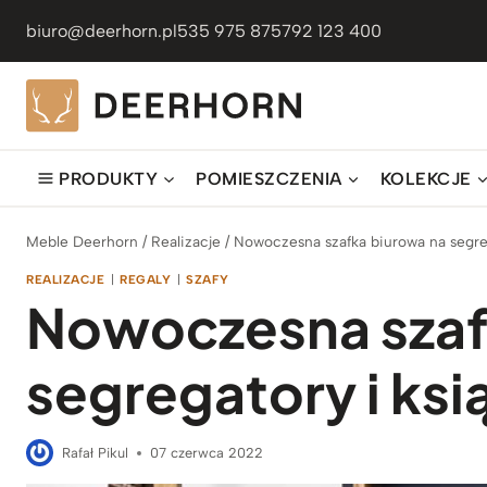
Przejdź
biuro@deerhorn.pl
535 975 875
792 123 400
do
treści
PRODUKTY
POMIESZCZENIA
KOLEKCJE
Meble Deerhorn
/
Realizacje
/
Nowoczesna szafka biurowa na segreg
REALIZACJE
|
REGALY
|
SZAFY
Nowoczesna szaf
segregatory i ksi
Rafał Pikul
07 czerwca 2022