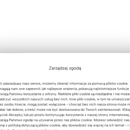
Zarządzaj zgodą
li odwiedzasz nasz serwis, możemy zbierać informacje za pomocą plików cookie.
agają nam one zapewnić jak najlepsze wrażenia, pokazują najistotniejsze funkcje 
twiają Państwu korzystanie z witryny. Niektóre pliki cookie są niezbędne i nie moż
adczyć wszystkich naszych usług bez nich. Inne pliki cookie, w tym te umieszcza
ez osoby trzecie, mogą zostać wyłączone - chociaż bez nich nasza strona może n
ałać tak dobrze, a treść może nie być dostosowana do Twoich zainteresowań. Klika
alne meble z kolekcji Modern Office
ycisk Akceptuj lub po prostu kontynuując korzystanie z naszej strony internetowej,
ażają Państwo zgodę na używanie przez nas plików cookie. Możesz odwiedzić nas
onę z polityką dotyczącą plików cookie, aby dowiedzieć się więcej na ich temat - i