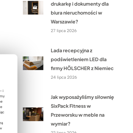
drukarkę i dokumenty dla
biura nieruchomości w
Warszawie?
27 lipca 2026
Lada recepcyjna z
podświetleniem LED dla
firmy HÖLSCHER z Niemiec
24 lipca 2026
- i
Jak wyposażyliśmy siłownię
emy
ne
SixPack Fitness w
ie
jąc
Przeworsku w meble na
wymiar?
zą
 w
22 lipca 2026