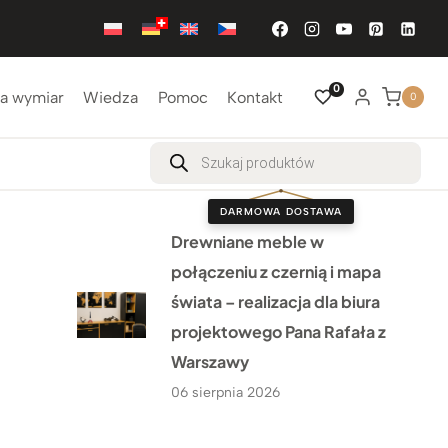
0
a wymiar
Wiedza
Pomoc
Kontakt
0
Wyszukiwarka
produktów
DARMOWA DOSTAWA
Drewniane meble w
połączeniu z czernią i mapa
świata – realizacja dla biura
projektowego Pana Rafała z
Warszawy
06 sierpnia 2026