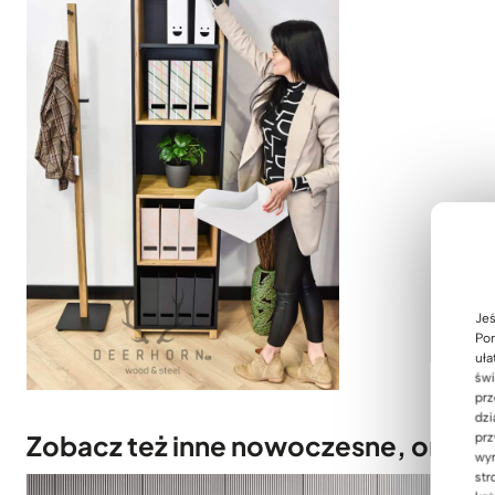
Jeś
Pom
uła
świ
prz
dzi
Zobacz też inne nowoczesne, orygin
prz
wyr
str