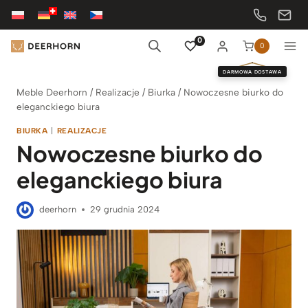
Przejdź
do
treści
0
0
DARMOWA DOSTAWA
Meble Deerhorn
/
Realizacje
/
Biurka
/
Nowoczesne biurko do
eleganckiego biura
BIURKA
|
REALIZACJE
Nowoczesne biurko do
eleganckiego biura
deerhorn
29 grudnia 2024