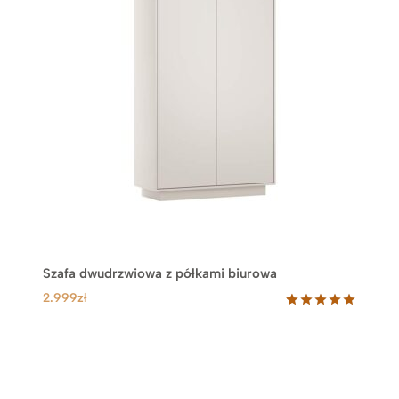
Szafa dwudrzwiowa z półkami biurowa
2.999
zł
Oceniony
1
5.00
na 5
na
podstawie
oceny
klienta