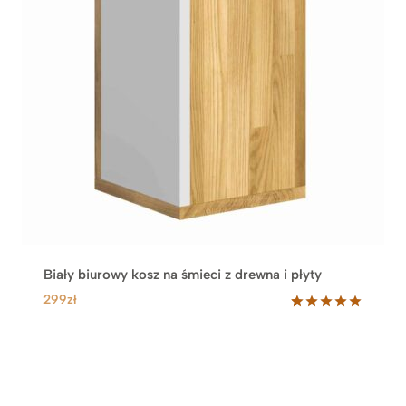
Biały biurowy kosz na śmieci z drewna i płyty
299
zł
Oceniony
1
5.00
na 5
na
podstawie
oceny
klienta