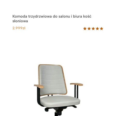
Komoda trzydrzwiowa do salonu i biura kość
słoniowa
2.999
zł
Oceniony
1
5.00
na 5
na
podstawie
oceny
klienta