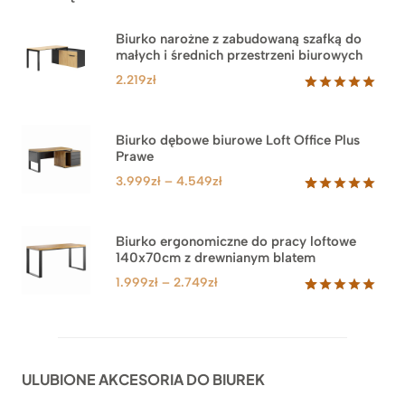
Biurko narożne z zabudowaną szafką do
małych i średnich przestrzeni biurowych
2.219
zł
Oceniony
1
5.00
na 5
na
Biurko dębowe biurowe Loft Office Plus
podstawie
Prawe
oceny
klienta
Zakres
3.999
zł
–
4.549
zł
cen:
Oceniony
71
5.00
na 5
od
na
3.999zł
Biurko ergonomiczne do pracy loftowe
podstawie
140x70cm z drewnianym blatem
do
ocen
klientów
4.549zł
Zakres
1.999
zł
–
2.749
zł
cen:
Oceniony
92
5.00
na 5
od
na
1.999zł
podstawie
do
ocen
ULUBIONE AKCESORIA DO BIUREK
klientów
2.749zł