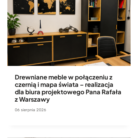
3
.
2
8
9
z
ł
Drewniane meble w połączeniu z
czernią i mapa świata – realizacja
dla biura projektowego Pana Rafała
z Warszawy
06 sierpnia 2026