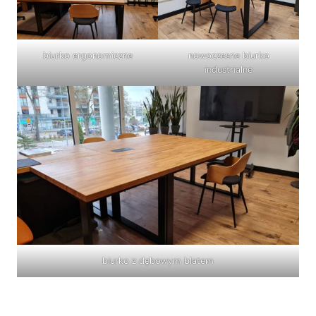
biurko ergonomiczne
nowoczesne biurko
industrialne
biurko z dębowym blatem