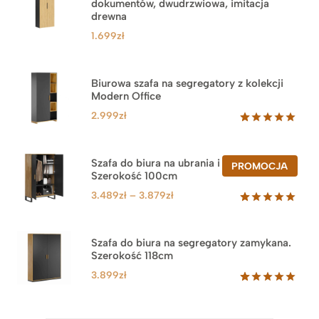
dokumentów, dwudrzwiowa, imitacja
drewna
1.699
zł
Biurowa szafa na segregatory z kolekcji
Modern Office
2.999
zł
Oceniony
47
5.00
na 5
na
Szafa do biura na ubrania i segregatory.
PROD
PROMOCJA
podstawie
Szerokość 100cm
W
ocen
PROM
klientów
Zakres
3.489
zł
–
3.879
zł
cen:
Oceniony
44
5.00
na 5
od
na
3.489zł
Szafa do biura na segregatory zamykana.
podstawie
Szerokość 118cm
do
ocen
klientów
3.879zł
3.899
zł
Oceniony
62
5.00
na 5
na