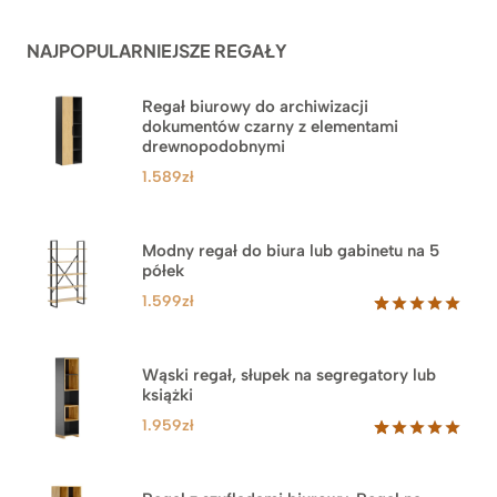
podstawie
ocen
NAJPOPULARNIEJSZE REGAŁY
klientów
Regał biurowy do archiwizacji
dokumentów czarny z elementami
drewnopodobnymi
1.589
zł
Modny regał do biura lub gabinetu na 5
półek
1.599
zł
Oceniony
46
5.00
na 5
na
Wąski regał, słupek na segregatory lub
podstawie
książki
ocen
klientów
1.959
zł
Oceniony
35
5.00
na 5
na