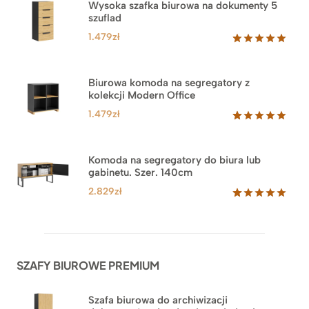
Wysoka szafka biurowa na dokumenty 5
szuflad
1.479
zł
Oceniony
1
5.00
na 5
na
Biurowa komoda na segregatory z
podstawie
kolekcji Modern Office
oceny
klienta
1.479
zł
Oceniony
18
5.00
na 5
na
Komoda na segregatory do biura lub
podstawie
gabinetu. Szer. 140cm
ocen
klientów
2.829
zł
Oceniony
42
5.00
na 5
na
podstawie
ocen
SZAFY BIUROWE PREMIUM
klientów
Szafa biurowa do archiwizacji