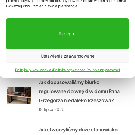
polityką dotyczącą plików cookie, aby dowiedzieć się więcej na ich temat -
dębowym blatem?
i w każdej chwili zmienić swoje preferencje.
20 lipca 2026
Akceptuj
Jak urządzić nowoczesny gabinet
w małym pomieszczeniu? Historia
Pana Wojciecha z Biłgoraja
Ustawienia zaawansowane
19 lipca 2026
Polityka plików cookies
Polityka prywatności
Polityka prywatności
Jak dopasowaliśmy biurko
regulowane do wnęki w domu Pana
Grzegorza niedaleko Rzeszowa?
18 lipca 2026
Jak stworzyliśmy duże stanowisko