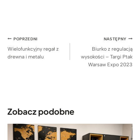
a
Oceniony
90
5.00
na 5
k
na
r
podstawie
e
ocen
klientów
s
Nawigacja
c
POPRZEDNI
NASTĘPNY
e
wpisu
Wielofunkcyjny regał z
Biurko z regulacją
n
drewna i metalu
wysokości – Targi Ptak
:
Warsaw Expo 2023
o
d
2
.
7
3
9
Zobacz podobne
z
ł
d
o