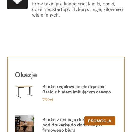
firmy takie jak: kancelarie, kliniki, banki,
uczelnie, startupy IT, korporacje, siłownie i
wiele innych.
Okazje
Biurko regulowane elektrycznie
Basic z blatem imitującym drewno
799
zł
Biurko z imitacją drewna z szafką
PRODUKT
PROMOCJA
pod drukarkę do domowego i
W
PROMOCJ
firmowego biura