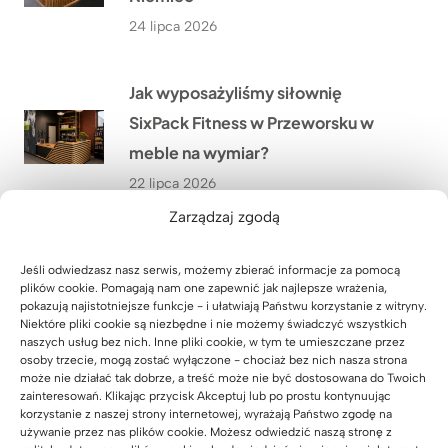
24 lipca 2026
Jak wyposażyliśmy siłownię
SixPack Fitness w Przeworsku w
meble na wymiar?
22 lipca 2026
Zarządzaj zgodą
Jakie meble biurowe wykonaliśmy
Jeśli odwiedzasz nasz serwis, możemy zbierać informacje za pomocą
w ramach modernizacji oddziału
plików cookie. Pomagają nam one zapewnić jak najlepsze wrażenia,
pokazują najistotniejsze funkcje - i ułatwiają Państwu korzystanie z witryny.
PGE w Szczecinie?
Niektóre pliki cookie są niezbędne i nie możemy świadczyć wszystkich
21 lipca 2026
naszych usług bez nich. Inne pliki cookie, w tym te umieszczane przez
osoby trzecie, mogą zostać wyłączone - chociaż bez nich nasza strona
może nie działać tak dobrze, a treść może nie być dostosowana do Twoich
zainteresowań. Klikając przycisk Akceptuj lub po prostu kontynuując
Co przekonało Pana Artura z
korzystanie z naszej strony internetowej, wyrażają Państwo zgodę na
używanie przez nas plików cookie. Możesz odwiedzić naszą stronę z
Krakowa do narożnego biurka z