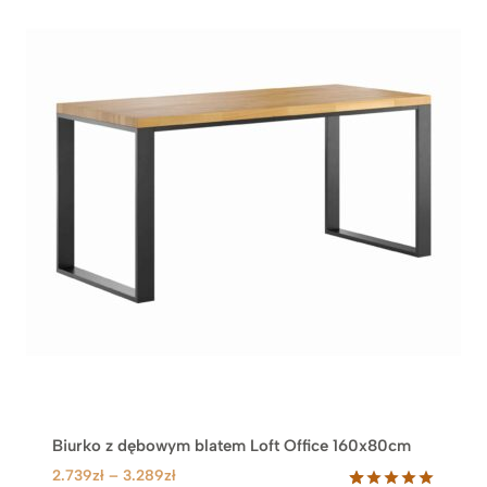
Biurko z dębowym blatem Loft Office 160x80cm
Z
2.739
zł
–
3.289
zł