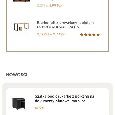
Pierwotna
Aktualna
2.219
zł
1.999
zł
cena
cena
wynosiła:
wynosi:
2.219zł.
1.999zł.
Biurko loft z drewnianym blatem
160x70cm Kosz GRATIS
Zakres
2.199
zł
–
2.749
zł
cen:
Oceniony
92
5.00
na 5
od
na
2.199zł
podstawie
do
ocen
klientów
2.749zł
NOWOŚCI
Szafka pod drukarkę z półkami na
dokumenty biurowa, mobilna
639
zł