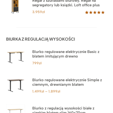
Regał z szufladami biurowy. Regał na
podstawie
segregatory lub książki. Loft office plus
ocen
klientów
3.959
zł
Oceniony
45
5.00
na 5
na
podstawie
ocen
BIURKA Z REGULACJĄ WYSOKOŚCI
klientów
Biurko regulowane elektrycznie Basic z
blatem imitującym drewno
799
zł
Biurko regulowane elektrycznie Simple z
ciemnym, drewnianym blatem
Zakres
1.499
zł
–
1.899
zł
cen:
od
1.499zł
Biurko z regulacją wysokości białe z
cienkim blatem slim 160x70cm