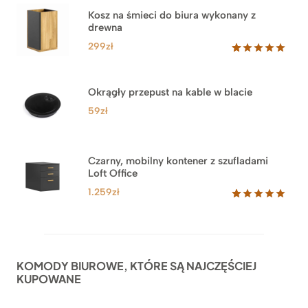
Kosz na śmieci do biura wykonany z
drewna
299
zł
Oceniony
33
5.00
na 5
na
Okrągły przepust na kable w blacie
podstawie
ocen
59
zł
klientów
Czarny, mobilny kontener z szufladami
Loft Office
1.259
zł
Oceniony
52
5.00
na 5
na
podstawie
ocen
KOMODY BIUROWE, KTÓRE SĄ NAJCZĘŚCIEJ
klientów
KUPOWANE