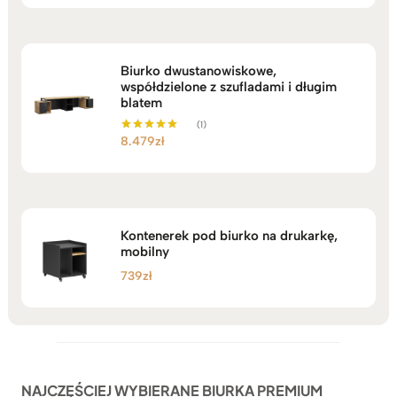
Biurko dwustanowiskowe,
współdzielone z szufladami i długim
blatem
(1)
8.479
zł
Oceniono
5.00
na 5
Kontenerek pod biurko na drukarkę,
mobilny
739
zł
NAJCZĘŚCIEJ WYBIERANE BIURKA PREMIUM