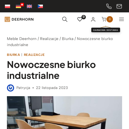
Przejdź
do
treści
0
0
DARMOWA DOSTAWA
Meble Deerhorn
/
Realizacje
/
Biurka
/
Nowoczesne biurko
industrialne
BIURKA
|
REALIZACJE
Nowoczesne biurko
industrialne
Patrycja
22 listopada 2023