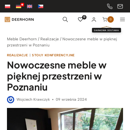
Przejdź
do
treści
0
0
DARMOWA DOSTAWA
Meble Deerhorn
/
Realizacje
/
Nowoczesne meble w pięknej
przestrzeni w Poznaniu
REALIZACJE
|
STOŁY KONFERENCYJNE
Nowoczesne meble w
pięknej przestrzeni w
Poznaniu
Wojciech Krawczyk
09 września 2024