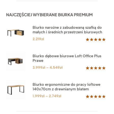
NAJCZĘŚCIEJ WYBIERANE BIURKA PREMIUM
Biurko narożne z zabudowaną szafką do
małych i średnich przestrzeni biurowych
2.219
zł
Oceniony
1
5.00
na 5
na
Biurko dębowe biurowe Loft Office Plus
podstawie
Prawe
oceny
klienta
Zakres
3.999
zł
–
4.549
zł
cen:
Oceniony
71
5.00
na 5
od
na
3.999zł
Biurko ergonomiczne do pracy loftowe
podstawie
140x70cm z drewnianym blatem
do
ocen
klientów
4.549zł
Zakres
1.999
zł
–
2.749
zł
cen:
Oceniony
92
5.00
na 5
od
na
1.999zł