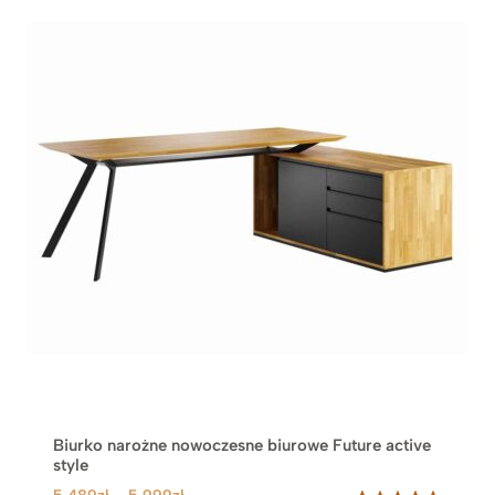
Biurko narożne nowoczesne biurowe Future active
style
Z