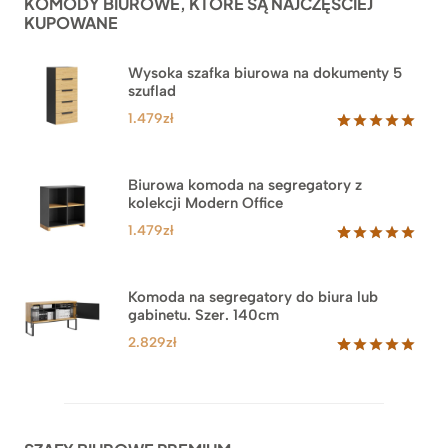
KOMODY BIUROWE, KTÓRE SĄ NAJCZĘŚCIEJ
klientów
KUPOWANE
Wysoka szafka biurowa na dokumenty 5
szuflad
1.479
zł
Oceniony
1
5.00
na 5
na
Biurowa komoda na segregatory z
podstawie
kolekcji Modern Office
oceny
klienta
1.479
zł
Oceniony
18
5.00
na 5
na
Komoda na segregatory do biura lub
podstawie
gabinetu. Szer. 140cm
ocen
klientów
2.829
zł
Oceniony
42
5.00
na 5
na
podstawie
ocen
klientów