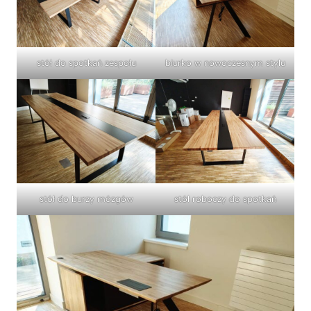
stół do spotkań zespołu
biurko w nowoczesnym stylu
stół do burzy mózgów
stół roboczy do spotkań