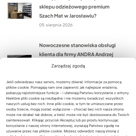
sklepu odzieżowego premium
Szach Mat w Jarosławiu?
05 sierpnia 2026
Nowoczesne stanowiska obsługi
klienta dla firmy ANDRA Andrzej
Dąbek w Opatowie niedaleko
Zarządzaj zgodą
Wrocławia
04 sierpnia 2026
Jeśli odwiedzasz nasz serwis, możemy zbierać informacje za pomocą
plików cookie. Pomagają nam one zapewnić jak najlepsze wrażenia,
pokazują najistotniejsze funkcje - i ułatwiają Państwu korzystanie z witryny.
Niektóre pliki cookie są niezbędne i nie możemy świadczyć wszystkich
Komoda biurowa dla Pana Rafała z
naszych usług bez nich. Inne pliki cookie, w tym te umieszczane przez
osoby trzecie, mogą zostać wyłączone - chociaż bez nich nasza strona
Przyszowic niedaleko Gliwic
może nie działać tak dobrze, a treść może nie być dostosowana do Twoich
03 sierpnia 2026
zainteresowań. Klikając przycisk Akceptuj lub po prostu kontynuując
korzystanie z naszej strony internetowej, wyrażają Państwo zgodę na
używanie przez nas plików cookie. Możesz odwiedzić naszą stronę z