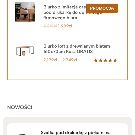
Biurko z imitacją drewna z szafką
PRODUKT
PROMOCJA
pod drukarkę do domowego i
W
PROMOCJ
firmowego biura
Pierwotna
Aktualna
2.219
zł
1.999
zł
cena
cena
wynosiła:
wynosi:
2.219zł.
1.999zł.
Biurko loft z drewnianym blatem
160x70cm Kosz GRATIS
Zakres
2.199
zł
–
2.749
zł
cen:
Oceniony
92
5.00
na 5
od
na
2.199zł
podstawie
do
ocen
klientów
2.749zł
NOWOŚCI
Szafka pod drukarkę z półkami na