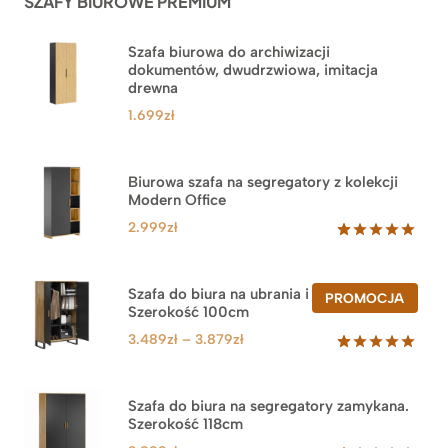
SZAFY BIUROWE PREMIUM
Szafa biurowa do archiwizacji
dokumentów, dwudrzwiowa, imitacja
drewna
1.699
zł
Biurowa szafa na segregatory z kolekcji
Modern Office
2.999
zł
Oceniony
47
5.00
na 5
na
Szafa do biura na ubrania i segregatory.
PROD
PROMOCJA
podstawie
Szerokość 100cm
W
ocen
PROM
klientów
Zakres
3.489
zł
–
3.879
zł
cen:
Oceniony
44
5.00
na 5
od
na
3.489zł
Szafa do biura na segregatory zamykana.
podstawie
Szerokość 118cm
do
ocen
klientów