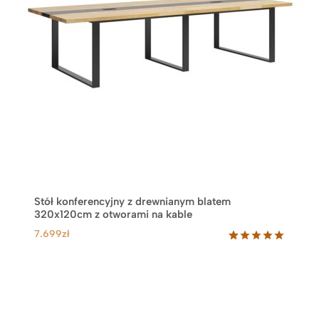
Stół konferencyjny z drewnianym blatem
320x120cm z otworami na kable
7.699
zł
Oceniony
76
5.00
na 5
na
podstawie
ocen
klientów