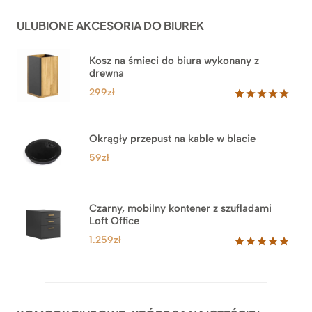
podstawie
do
ocen
ULUBIONE AKCESORIA DO BIUREK
klientów
2.749zł
Kosz na śmieci do biura wykonany z
drewna
299
zł
Oceniony
33
5.00
na 5
na
Okrągły przepust na kable w blacie
podstawie
ocen
59
zł
klientów
Czarny, mobilny kontener z szufladami
Loft Office
1.259
zł
Oceniony
52
5.00
na 5
na
podstawie
ocen