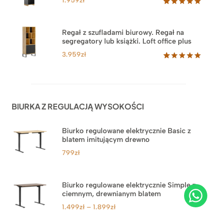
1.959
zł
Oceniony
35
5.00
na 5
na
Regał z szufladami biurowy. Regał na
podstawie
segregatory lub książki. Loft office plus
ocen
klientów
3.959
zł
Oceniony
45
5.00
na 5
na
podstawie
ocen
BIURKA Z REGULACJĄ WYSOKOŚCI
klientów
Biurko regulowane elektrycznie Basic z
blatem imitującym drewno
799
zł
Biurko regulowane elektrycznie Simple z
ciemnym, drewnianym blatem
Zakres
1.499
zł
–
1.899
zł