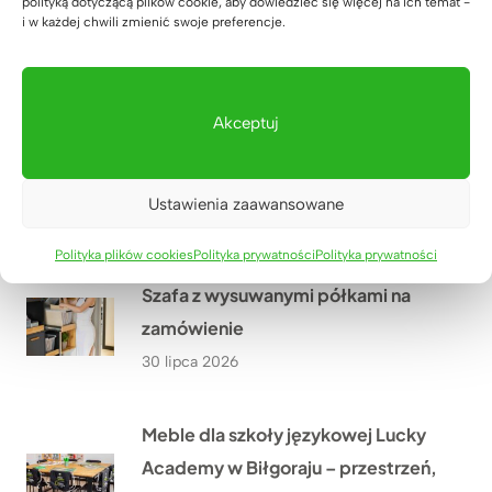
polityką dotyczącą plików cookie, aby dowiedzieć się więcej na ich temat -
Nowoczesna poczekalnia dla
i w każdej chwili zmienić swoje preferencje.
rodziców w Lucky Academy
01 sierpnia 2026
Akceptuj
Meble biurowe do kancelarii
adwokackiej z Krakowa
Ustawienia zaawansowane
31 lipca 2026
Polityka plików cookies
Polityka prywatności
Polityka prywatności
Szafa z wysuwanymi półkami na
zamówienie
30 lipca 2026
Meble dla szkoły językowej Lucky
Academy w Biłgoraju – przestrzeń,