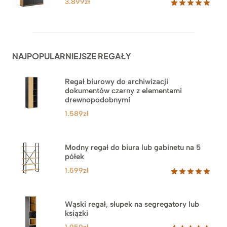
3.879zł
3.899
zł
Oceniony
62
5.00
na 5
na
podstawie
ocen
NAJPOPULARNIEJSZE REGAŁY
klientów
Regał biurowy do archiwizacji
dokumentów czarny z elementami
drewnopodobnymi
1.589
zł
Modny regał do biura lub gabinetu na 5
półek
1.599
zł
Oceniony
46
5.00
na 5
na
Wąski regał, słupek na segregatory lub
podstawie
książki
ocen
klientów