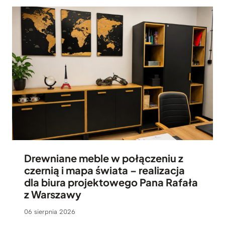
5
.
9
9
9
z
ł
Drewniane meble w połączeniu z
czernią i mapa świata – realizacja
dla biura projektowego Pana Rafała
z Warszawy
06 sierpnia 2026