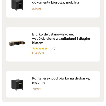
dokumenty biurowa, mobilna
639
zł
Biurko dwustanowiskowe,
współdzielone z szufladami i długim
blatem
(1)
8.479
zł
Oceniono
5.00
na 5
Kontenerek pod biurko na drukarkę,
mobilny
739
zł