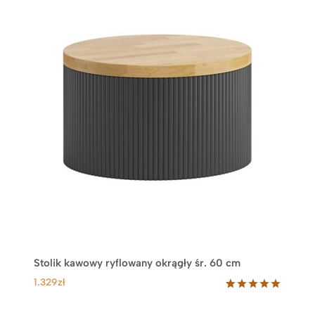
Stolik kawowy ryflowany okrągły śr. 60 cm
1.329
zł
Oceniony
3
5.00
na 5