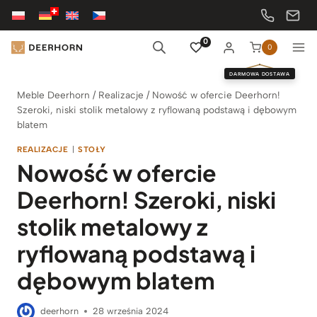
Przejdź
do
treści
0
0
DARMOWA DOSTAWA
Meble Deerhorn
/
Realizacje
/
Nowość w ofercie Deerhorn!
Szeroki, niski stolik metalowy z ryflowaną podstawą i dębowym
blatem
REALIZACJE
|
STOŁY
Nowość w ofercie
Deerhorn! Szeroki, niski
stolik metalowy z
ryflowaną podstawą i
dębowym blatem
deerhorn
28 września 2024