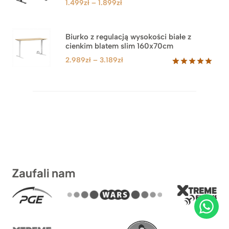
Zakres
1.499
zł
–
1.899
zł
cen:
od
1.499zł
Biurko z regulacją wysokości białe z
cienkim blatem slim 160x70cm
do
1.899zł
Zakres
2.989
zł
–
3.189
zł
cen:
Oceniony
8
5.00
na 5
od
na
2.989zł
podstawie
do
ocen
klientów
3.189zł
Zaufali nam