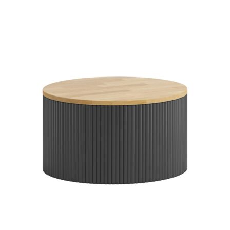
na
podstawie
ocen
klientów