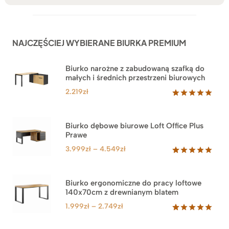
NAJCZĘŚCIEJ WYBIERANE BIURKA PREMIUM
Biurko narożne z zabudowaną szafką do
małych i średnich przestrzeni biurowych
2.219
zł
Oceniony
1
5.00
na 5
na
Biurko dębowe biurowe Loft Office Plus
podstawie
Prawe
oceny
klienta
Zakres
3.999
zł
–
4.549
zł
cen:
Oceniony
71
5.00
na 5
od
na
3.999zł
Biurko ergonomiczne do pracy loftowe
podstawie
140x70cm z drewnianym blatem
do
ocen
klientów
4.549zł
Zakres
1.999
zł
–
2.749
zł
cen:
Oceniony
92
5.00
na 5
od