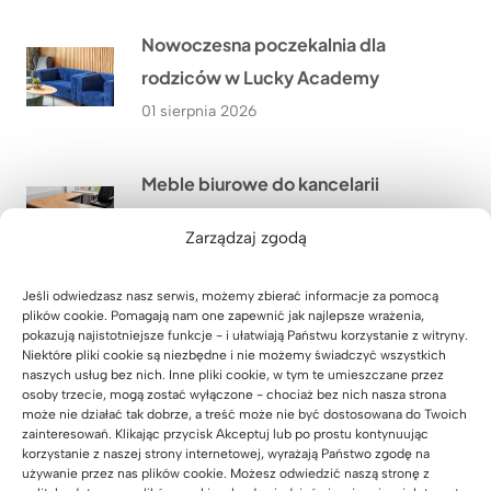
Nowoczesna poczekalnia dla
rodziców w Lucky Academy
01 sierpnia 2026
Meble biurowe do kancelarii
adwokackiej z Krakowa
Zarządzaj zgodą
31 lipca 2026
Jeśli odwiedzasz nasz serwis, możemy zbierać informacje za pomocą
plików cookie. Pomagają nam one zapewnić jak najlepsze wrażenia,
Szafa z wysuwanymi półkami na
pokazują najistotniejsze funkcje - i ułatwiają Państwu korzystanie z witryny.
zamówienie
Niektóre pliki cookie są niezbędne i nie możemy świadczyć wszystkich
naszych usług bez nich. Inne pliki cookie, w tym te umieszczane przez
30 lipca 2026
osoby trzecie, mogą zostać wyłączone - chociaż bez nich nasza strona
może nie działać tak dobrze, a treść może nie być dostosowana do Twoich
zainteresowań. Klikając przycisk Akceptuj lub po prostu kontynuując
korzystanie z naszej strony internetowej, wyrażają Państwo zgodę na
Meble dla szkoły językowej Lucky
używanie przez nas plików cookie. Możesz odwiedzić naszą stronę z