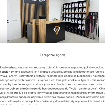
Zarządzaj zgodą
Jak wyposażyliśmy nowy oddział
sklepu odzieżowego premium
li odwiedzasz nasz serwis, możemy zbierać informacje za pomocą plików cookie.
Szach Mat w Jarosławiu?
agają nam one zapewnić jak najlepsze wrażenia, pokazują najistotniejsze funkcje 
twiają Państwu korzystanie z witryny. Niektóre pliki cookie są niezbędne i nie moż
05 sierpnia 2026
adczyć wszystkich naszych usług bez nich. Inne pliki cookie, w tym te umieszcza
ez osoby trzecie, mogą zostać wyłączone - chociaż bez nich nasza strona może n
ałać tak dobrze, a treść może nie być dostosowana do Twoich zainteresowań. Klika
ycisk Akceptuj lub po prostu kontynuując korzystanie z naszej strony internetowej,
ażają Państwo zgodę na używanie przez nas plików cookie. Możesz odwiedzić nas
onę z polityką dotyczącą plików cookie, aby dowiedzieć się więcej na ich temat - i