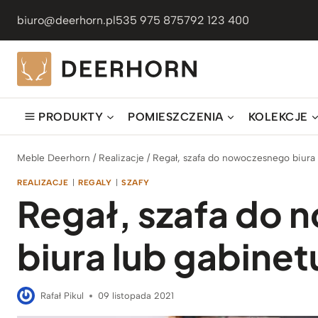
Przejdź
biuro@deerhorn.pl
535 975 875
792 123 400
do
treści
PRODUKTY
POMIESZCZENIA
KOLEKCJE
Meble Deerhorn
/
Realizacje
/
Regał, szafa do nowoczesnego biura
REALIZACJE
|
REGALY
|
SZAFY
Regał, szafa do
biura lub gabine
Rafał Pikul
09 listopada 2021