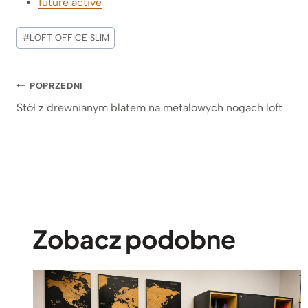
future active
Tagi
#
LOFT OFFICE SLIM
wpisu:
Nawigacja
POPRZEDNI
Stół z drewnianym blatem na metalowych nogach loft
wpisu
Zobacz podobne