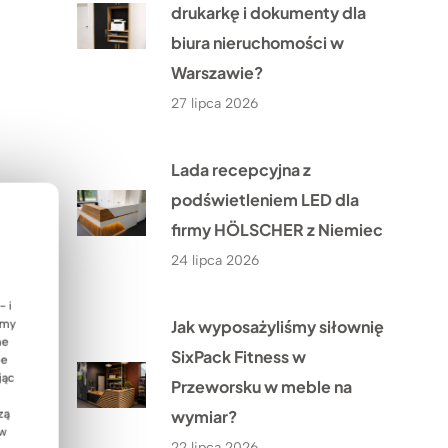
drukarkę i dokumenty dla
biura nieruchomości w
Warszawie?
27 lipca 2026
Lada recepcyjna z
podświetleniem LED dla
firmy HÖLSCHER z Niemiec
24 lipca 2026
- i
Jak wyposażyliśmy siłownię
emy
ne
SixPack Fitness w
ie
jąc
Przeworsku w meble na
wymiar?
zą
 w
22 lipca 2026