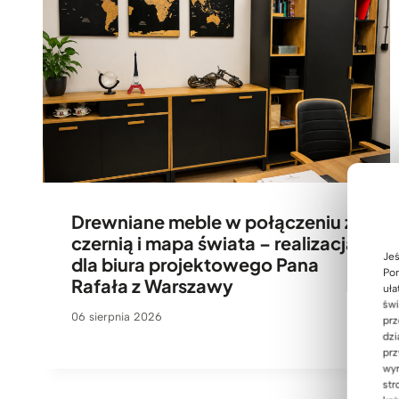
Drewniane meble w połączeniu z
czernią i mapa świata – realizacja
Jeś
dla biura projektowego Pana
Pom
Rafała z Warszawy
uła
świ
06 sierpnia 2026
prz
dzi
prz
wyr
str