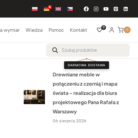
0
a wymiar
Wiedza
Pomoc
Kontakt
0
Wyszukiwarka
produktów
DARMOWA DOSTAWA
Drewniane meble w
połączeniu z czernią i mapa
świata – realizacja dla biura
projektowego Pana Rafała z
Warszawy
06 sierpnia 2026