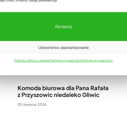
dej chwili zmienić swoje preferencje.
Akceptuj
Ustawienia zaawansowane
Polityka plików cookies
Polityka prywatności
Polityka prywatności
Komoda biurowa dla Pana Rafała
z Przyszowic niedaleko Gliwic
03 sierpnia 2026