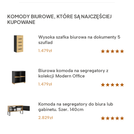
na
podstawie
ocen
KOMODY BIUROWE, KTÓRE SĄ NAJCZĘŚCIEJ
klientów
KUPOWANE
Wysoka szafka biurowa na dokumenty 5
szuflad
1.479
zł
Oceniony
1
5.00
na 5
na
Biurowa komoda na segregatory z
podstawie
kolekcji Modern Office
oceny
klienta
1.479
zł
Oceniony
18
5.00
na 5
na
Komoda na segregatory do biura lub
podstawie
gabinetu. Szer. 140cm
ocen
klientów
2.829
zł
Oceniony
42
5.00
na 5