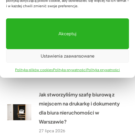
polityką dotyczącą plików cookie, aby dowiedzieć się więcej na ich temat -
i w każdej chwili zmienić swoje preferencje.
Academy w Biłgoraju – przestrzeń,
która wspiera naukę
29 lipca 2026
Akceptuj
Meble biurowe dla Kancelarii
Adwokackiej Adwokat Marty
Ustawienia zaawansowane
Giezowskiej w Zielonej Górze
Polityka plików cookies
Polityka prywatności
Polityka prywatności
28 lipca 2026
Jak stworzyliśmy szafę biurową z
miejscem na drukarkę i dokumenty
dla biura nieruchomości w
Warszawie?
27 lipca 2026