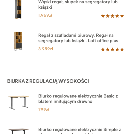
Wąski regał, słupek na segregatory lub
podstawie
książki
ocen
klientów
1.959
zł
Oceniony
35
5.00
na 5
na
Regał z szufladami biurowy. Regał na
podstawie
segregatory lub książki. Loft office plus
ocen
klientów
3.959
zł
Oceniony
45
5.00
na 5
na
podstawie
ocen
BIURKA Z REGULACJĄ WYSOKOŚCI
klientów
Biurko regulowane elektrycznie Basic z
blatem imitującym drewno
799
zł
Biurko regulowane elektrycznie Simple z