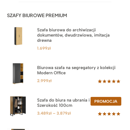
na
podstawie
ocen
SZAFY BIUROWE PREMIUM
klientów
Szafa biurowa do archiwizacji
dokumentów, dwudrzwiowa, imitacja
drewna
1.699
zł
Biurowa szafa na segregatory z kolekcji
Modern Office
2.999
zł
Oceniony
47
5.00
na 5
na
Szafa do biura na ubrania i segregatory.
PROD
PROMOCJA
podstawie
Szerokość 100cm
W
ocen
PROM
klientów
Zakres
3.489
zł
–
3.879
zł
cen:
Oceniony
44
5.00
na 5
od