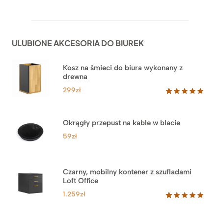
cen:
Oceniony
92
5.00
na 5
od
na
1.999zł
podstawie
do
ocen
ULUBIONE AKCESORIA DO BIUREK
klientów
2.749zł
Kosz na śmieci do biura wykonany z
drewna
299
zł
Oceniony
33
5.00
na 5
na
Okrągły przepust na kable w blacie
podstawie
ocen
59
zł
klientów
Czarny, mobilny kontener z szufladami
Loft Office
1.259
zł
Oceniony
52
5.00
na 5