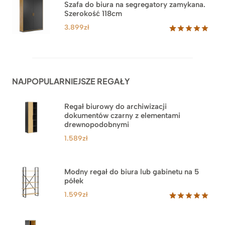
na
3.489zł
Szafa do biura na segregatory zamykana.
podstawie
Szerokość 118cm
do
ocen
klientów
3.879zł
3.899
zł
Oceniony
62
5.00
na 5
na
podstawie
ocen
NAJPOPULARNIEJSZE REGAŁY
klientów
Regał biurowy do archiwizacji
dokumentów czarny z elementami
drewnopodobnymi
1.589
zł
Modny regał do biura lub gabinetu na 5
półek
1.599
zł
Oceniony
46
5.00
na 5
na