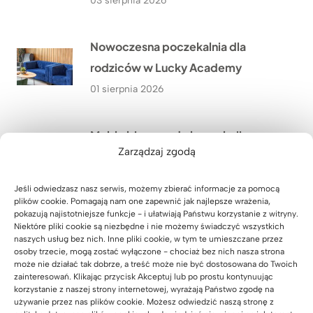
03 sierpnia 2026
Nowoczesna poczekalnia dla
rodziców w Lucky Academy
01 sierpnia 2026
Meble biurowe do kancelarii
Zarządzaj zgodą
adwokackiej z Krakowa
31 lipca 2026
Jeśli odwiedzasz nasz serwis, możemy zbierać informacje za pomocą
plików cookie. Pomagają nam one zapewnić jak najlepsze wrażenia,
pokazują najistotniejsze funkcje - i ułatwiają Państwu korzystanie z witryny.
Szafa z wysuwanymi półkami na
Niektóre pliki cookie są niezbędne i nie możemy świadczyć wszystkich
naszych usług bez nich. Inne pliki cookie, w tym te umieszczane przez
zamówienie
osoby trzecie, mogą zostać wyłączone - chociaż bez nich nasza strona
może nie działać tak dobrze, a treść może nie być dostosowana do Twoich
30 lipca 2026
zainteresowań. Klikając przycisk Akceptuj lub po prostu kontynuując
korzystanie z naszej strony internetowej, wyrażają Państwo zgodę na
używanie przez nas plików cookie. Możesz odwiedzić naszą stronę z
Meble dla szkoły językowej Lucky