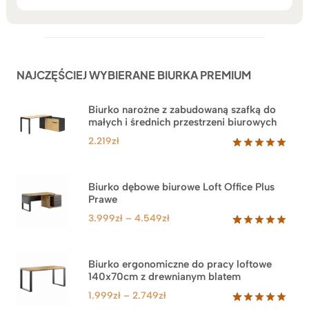
NAJCZĘŚCIEJ WYBIERANE BIURKA PREMIUM
Biurko narożne z zabudowaną szafką do
małych i średnich przestrzeni biurowych
2.219
zł
Oceniony
1
5.00
na 5
na
Biurko dębowe biurowe Loft Office Plus
podstawie
Prawe
oceny
klienta
Zakres
3.999
zł
–
4.549
zł
cen:
Oceniony
71
5.00
na 5
od
na
3.999zł
Biurko ergonomiczne do pracy loftowe
podstawie
140x70cm z drewnianym blatem
do
ocen
klientów
4.549zł
Zakres
1.999
zł
–
2.749
zł