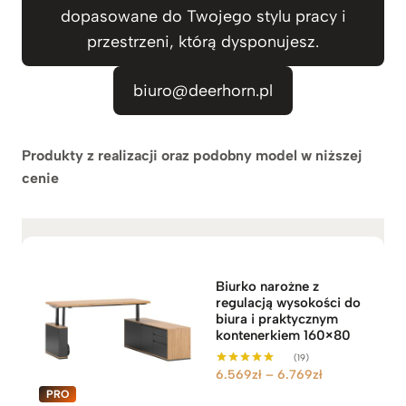
dopasowane do Twojego stylu pracy i
przestrzeni, którą dysponujesz.
biuro@deerhorn.pl
Produkty z realizacji oraz podobny model w niższej
cenie
Biurko narożne z
regulacją wysokości do
biura i praktycznym
kontenerkiem 160×80
(19)
Z
6.569
zł
–
6.769
zł
Oceniono
5.00
a
na 5