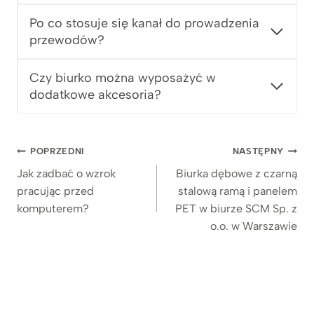
.
7
Po co stosuje się kanał do prowadzenia
6
przewodów?
9
z
Czy biurko można wyposażyć w
ł
dodatkowe akcesoria?
Nawigacja
POPRZEDNI
NASTĘPNY
wpisu
Jak zadbać o wzrok
Biurka dębowe z czarną
pracując przed
stalową ramą i panelem
komputerem?
PET w biurze SCM Sp. z
o.o. w Warszawie