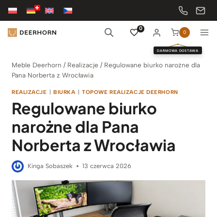
Przejdź
do
treści
0
0
DARMOWA DOSTAWA
Meble Deerhorn
/
Realizacje
/
Regulowane biurko narożne dla
Pana Norberta z Wrocławia
REALIZACJE
|
BIURKA
|
TOPOWE REALIZACJE DEERHORN
Regulowane biurko
narożne dla Pana
Norberta z Wrocławia
Kinga Sobaszek
13 czerwca 2026