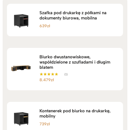
Szafka pod drukarkę z półkami na
dokumenty biurowa, mobilna
639
zł
Biurko dwustanowiskowe,
współdzielone z szufladami i długim
blatem
(1)
8.479
zł
Oceniono
5.00
na 5
Kontenerek pod biurko na drukarkę,
mobilny
739
zł