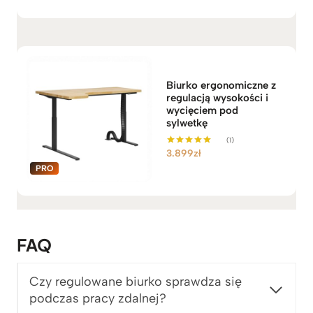
k
r
e
s
c
e
Biurko ergonomiczne z
regulacją wysokości i
n
wycięciem pod
:
sylwetkę
o
(1)
d
3.899
zł
Oceniono
6
5.00
na 5
.
5
6
9
z
FAQ
ł
d
Czy regulowane biurko sprawdza się
o
podczas pracy zdalnej?
6