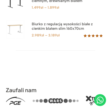
ciemnym, drewnianym blatem
Zakres
1.499
zł
–
1.899
zł
cen:
od
1.499zł
Biurko z regulacją wysokości białe z
cienkim blatem slim 160x70cm
do
1.899zł
Zakres
2.989
zł
–
3.189
zł
cen:
Oceniony
8
5.00
na 5
od
na
2.989zł
podstawie
do
ocen
klientów
3.189zł
Zaufali nam