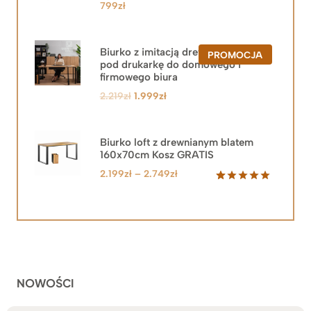
799
zł
Biurko z imitacją drewna z szafką
PRODUKT
PROMOCJA
pod drukarkę do domowego i
W
PROMOCJ
firmowego biura
Pierwotna
Aktualna
2.219
zł
1.999
zł
cena
cena
wynosiła:
wynosi:
2.219zł.
1.999zł.
Biurko loft z drewnianym blatem
160x70cm Kosz GRATIS
Zakres
2.199
zł
–
2.749
zł
cen:
Oceniony
92
5.00
na 5
od
na
2.199zł
podstawie
do
ocen
klientów
2.749zł
NOWOŚCI