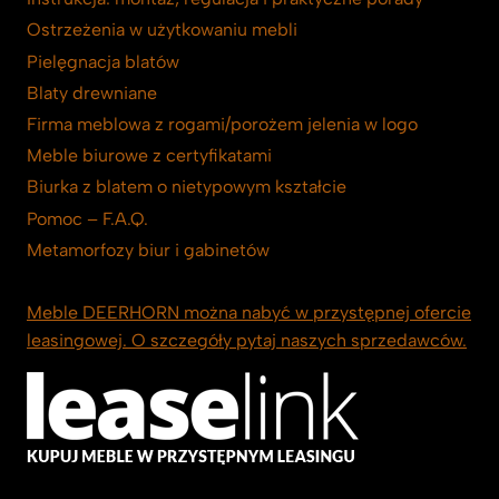
Ostrzeżenia w użytkowaniu mebli
Pielęgnacja blatów
Blaty drewniane
Firma meblowa z rogami/porożem jelenia w logo
Meble biurowe z certyfikatami
Biurka z blatem o nietypowym kształcie
Pomoc – F.A.Q.
Metamorfozy biur i gabinetów
Meble DEERHORN można nabyć w przystępnej ofercie
leasingowej. O szczegóły pytaj naszych sprzedawców.