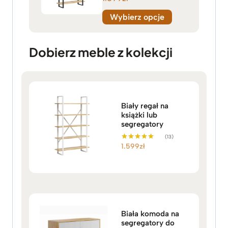
Wybierz opcje
Dobierz meble z kolekcji
Biały regał na
książki lub
segregatory
(13)
1.599
zł
Oceniono
5.00
na 5
Biała komoda na
segregatory do