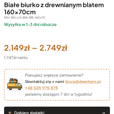
Białe biurko z drewnianym blatem
160x70cm
SKU:
BIU-LO-BIA-BB-160x70
Wysyłka w 1–3 dni robocze
Zakres
2.149
zł
–
2.749
zł
1.747zł netto
cen:
od
Planujesz większe zamówienie?
Skontaktuj się z nami
biuro@deerhorn.pl
2.149zł
+48 535 975 875
jesteśmy dostępni 7 dni w tygodniu!
do
2.749zł
Dobierz dodatki