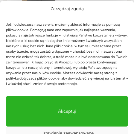
segregatory zamykana.
Zarządzaj zgodą
Szerokość 118cm
(62)
3.899
zł
Oceniono
Jeśli odwiedzasz nasz serwis, możemy zbierać informacje za pomocą
5.00
na 5
plików cookie. Pomagają nam one zapewnić jak najlepsze wrażenia,
pokazują najistotniejsze funkcje - i ułatwiają Państwu korzystanie z witryny.
Niektóre pliki cookie są niezbędne i nie możemy świadczyć wszystkich
naszych usług bez nich. Inne pliki cookie, w tym te umieszczane przez
osoby trzecie, mogą zostać wyłączone - chociaż bez nich nasza strona
może nie działać tak dobrze, a treść może nie być dostosowana do Twoich
zainteresowań. Klikając przycisk Akceptuj lub po prostu kontynuując
Biała komoda na
korzystanie z naszej strony internetowej, wyrażają Państwo zgodę na
segregatory do biura
używanie przez nas plików cookie. Możesz odwiedzić naszą stronę z
lub gabinetu szer.
polityką dotyczącą plików cookie, aby dowiedzieć się więcej na ich temat -
110cm
i w każdej chwili zmienić swoje preferencje.
(3)
2.689
zł
Oceniono
5.00
na 5
Akceptuj
Ustawienia zaawansowane