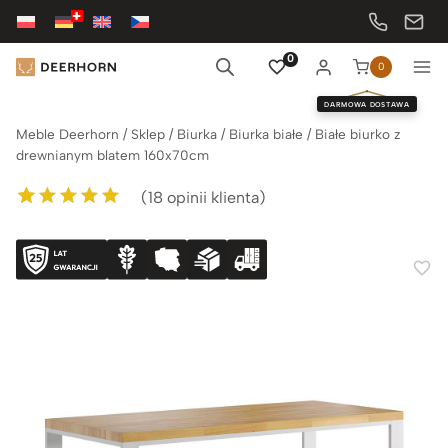
Przejdź
do
treści
0
0
DARMOWA DOSTAWA
Meble Deerhorn
/
Sklep
/
Biurka
/
Biurka białe
/
Białe biurko z
drewnianym blatem 160x70cm
(
18
opinii klienta)
Oceniony
18
5.00
na 5 na
podstawie
ocen klientów