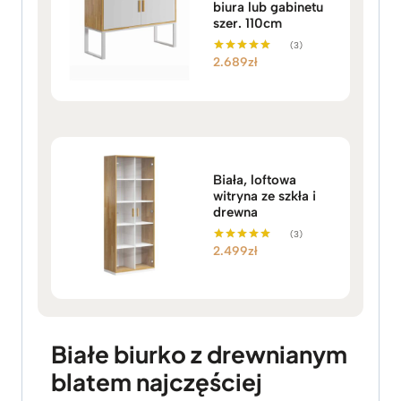
biura lub gabinetu
szer. 110cm
(3)
2.689
zł
Oceniono
5.00
na 5
Biała, loftowa
witryna ze szkła i
drewna
(3)
2.499
zł
Oceniono
5.00
na 5
Białe biurko z drewnianym
blatem najczęściej