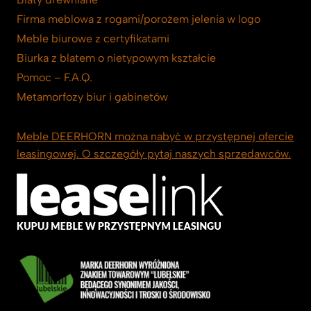
Firma meblowa z rogami/porożem jelenia w logo
Meble biurowe z certyfikatami
Biurka z blatem o nietypowym kształcie
Pomoc – F.A.Q.
Metamorfozy biur i gabinetów
Meble DEERHORN można nabyć w przystępnej ofercie
leasingowej. O szczegóły pytaj naszych sprzedawców.