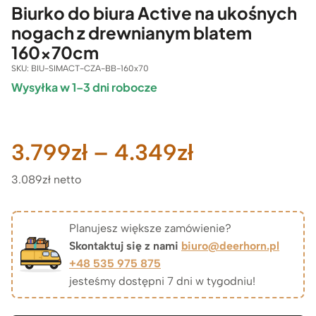
Biurko do biura Active na ukośnych
nogach z drewnianym blatem
160x70cm
SKU:
BIU-SIMACT-CZA-BB-160x70
Wysyłka w 1–3 dni robocze
Zakres
3.799
zł
–
4.349
zł
3.089zł netto
cen:
od
Planujesz większe zamówienie?
Skontaktuj się z nami
biuro@deerhorn.pl
3.799zł
+48 535 975 875
jesteśmy dostępni 7 dni w tygodniu!
do