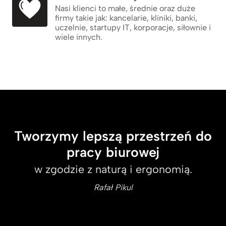
Nasi klienci to małe, średnie oraz duże
firmy takie jak: kancelarie, kliniki, banki,
uczelnie, startupy IT, korporacje, siłownie i
wiele innych.
Tworzymy lepszą przestrzeń do
pracy biurowej
w zgodzie z naturą i ergonomią.
Rafał Pikul