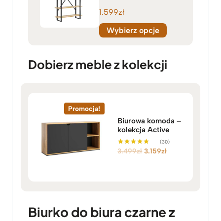
1.599
zł
Wybierz opcje
Dobierz meble z kolekcji
Promocja!
Biurowa komoda –
kolekcja Active
(30)
P
A
3.499
zł
3.159
zł
Oceniono
5.00
i
k
na 5
e
t
r
u
w
a
o
l
Biurko do biura czarne z
t
n