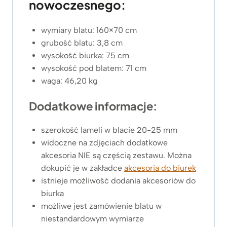
nowoczesnego:
z
ł
.
wymiary blatu: 160×70 cm
grubość blatu: 3,8 cm
wysokość biurka: 75 cm
wysokość pod blatem: 71 cm
waga: 46,20 kg
Dodatkowe informacje:
szerokość lameli w blacie 20-25 mm
widoczne na zdjęciach dodatkowe
akcesoria NIE są częścią zestawu. Można
dokupić je w zakładce
akcesoria do biurek
istnieje możliwość dodania akcesoriów do
biurka
możliwe jest zamówienie blatu w
niestandardowym wymiarze