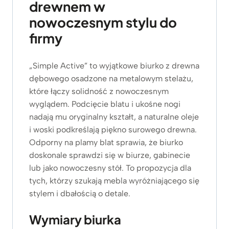
drewnem w
n
a
a
c
nowoczesnym stylu do
c
e
firmy
e
n
n
a
a
w
„Simple Active” to wyjątkowe biurko z drewna
w
y
dębowego osadzone na metalowym stelażu,
y
n
które łączy solidność z nowoczesnym
n
o
wyglądem. Podcięcie blatu i ukośne nogi
o
s
nadają mu oryginalny kształt, a naturalne oleje
s
i
i woski podkreślają piękno surowego drewna.
i
:
ł
3
Odporny na plamy blat sprawia, że biurko
a
.
doskonale sprawdzi się w biurze, gabinecie
:
1
lub jako nowoczesny stół. To propozycja dla
3
5
tych, którzy szukają mebla wyróżniającego się
.
9
stylem i dbałością o detale.
4
z
9
ł
Wymiary biurka
9
.