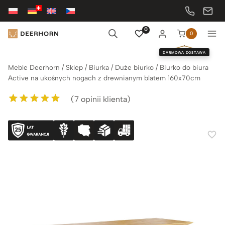
Przejdź
do
treści
0
0
DARMOWA DOSTAWA
Meble Deerhorn
/
Sklep
/
Biurka
/
Duże biurko
/
Biurko do biura
Active na ukośnych nogach z drewnianym blatem 160x70cm
(
7
opinii klienta)
Oceniony
7
5.00
na 5 na
podstawie
ocen klientów