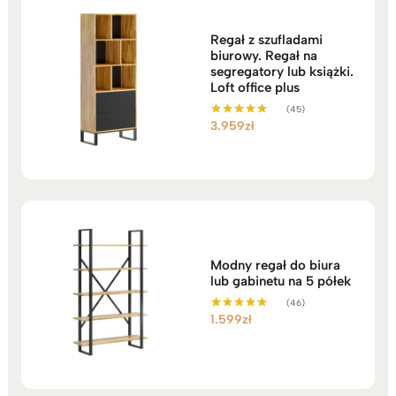
Regał z szufladami
biurowy. Regał na
segregatory lub książki.
Loft office plus
(45)
3.959
zł
Oceniono
5.00
na 5
Modny regał do biura
lub gabinetu na 5 półek
(46)
1.599
zł
Oceniono
5.00
na 5