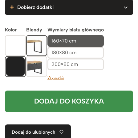
4.349zł
Dobierz dodatki
Kolor
Blendy
Wymiary blatu głównego
160×70 cm
180×80 cm
200×80 cm
Wyczyść
DODAJ DO KOSZYKA
Dodaj do ulubionych