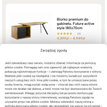
Biurko premium do
gabinetu. Future active
style 180x70cm
(9)
Zakres
4.399
zł
–
4.949
zł
Oceniono
5.00
cen:
na 5
od
Zarządzaj zgodą
4.399zł
do
Jeśli odwiedzasz nasz serwis, możemy zbierać informacje za pomocą
4.949zł
plików cookie. Pomagają nam one zapewnić jak najlepsze wrażenia,
pokazują najistotniejsze funkcje - i ułatwiają Państwu korzystanie z witryny.
Czarny, mobilny
Niektóre pliki cookie są niezbędne i nie możemy świadczyć wszystkich
kontener z szufladami
naszych usług bez nich. Inne pliki cookie, w tym te umieszczane przez
Loft Office
osoby trzecie, mogą zostać wyłączone - chociaż bez nich nasza strona
może nie działać tak dobrze, a treść może nie być dostosowana do Twoich
(52)
zainteresowań. Klikając przycisk Akceptuj lub po prostu kontynuując
1.259
zł
Oceniono
korzystanie z naszej strony internetowej, wyrażają Państwo zgodę na
5.00
na 5
używanie przez nas plików cookie. Możesz odwiedzić naszą stronę z
polityką dotyczącą plików cookie, aby dowiedzieć się więcej na ich temat -