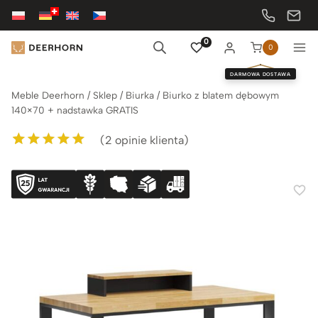
Przejdź
do
treści
0
0
DARMOWA DOSTAWA
Meble Deerhorn
/
Sklep
/
Biurka
/
Biurko z blatem dębowym
140×70 + nadstawka GRATIS
(
2
opinie klienta)
Oceniony
2
5.00
na 5 na
podstawie
ocen klientów