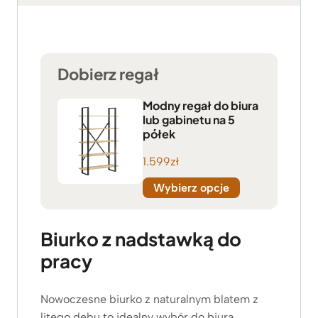
Dobierz regał
Modny regał do biura
lub gabinetu na 5
półek
1.599
zł
Wybierz opcje
Biurko z nadstawką do
pracy
Nowoczesne biurko z naturalnym blatem z
litego dębu to idealny wybór do biura,