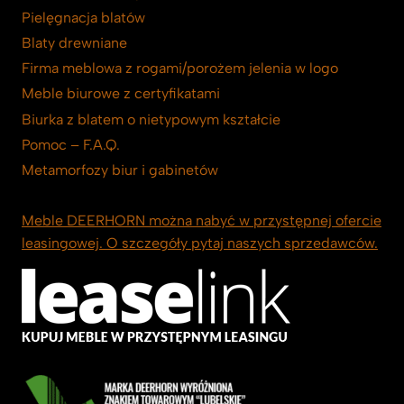
Pielęgnacja blatów
Blaty drewniane
Firma meblowa z rogami/porożem jelenia w logo
Meble biurowe z certyfikatami
Biurka z blatem o nietypowym kształcie
Pomoc – F.A.Q.
Metamorfozy biur i gabinetów
Meble DEERHORN można nabyć w przystępnej ofercie
leasingowej. O szczegóły pytaj naszych sprzedawców.