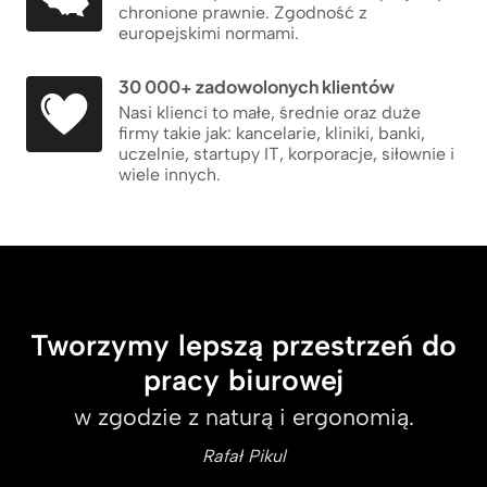
chronione prawnie. Zgodność z
europejskimi normami.
30 000+ zadowolonych klientów
Nasi klienci to małe, średnie oraz duże
firmy takie jak: kancelarie, kliniki, banki,
uczelnie, startupy IT, korporacje, siłownie i
wiele innych.
Tworzymy lepszą przestrzeń do
pracy biurowej
w zgodzie z naturą i ergonomią.
Rafał Pikul