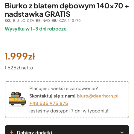
Biurko z blatem dębowym 140×70 +
nadstawka GRATIS
SKU:
BIU-LO-CZA-BB-NAD-BIU-CZA-140×70
Wysyłka w 1–3 dni robocze
1.999
zł
1.625zł netto
Planujesz większe zamówienie?
Skontaktuj się z nami
biuro@deerhorn.pl
+48 535 975 875
jesteśmy dostępni 7 dni w tygodniu!
Dobierz dodatki