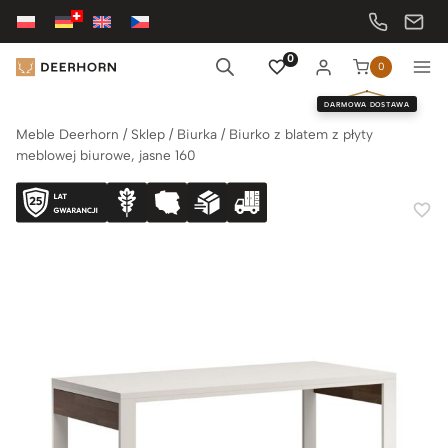
Przejdź
do
treści
0
0
DARMOWA DOSTAWA
Meble Deerhorn
/
Sklep
/
Biurka
/
Biurko z blatem z płyty
meblowej biurowe, jasne 160