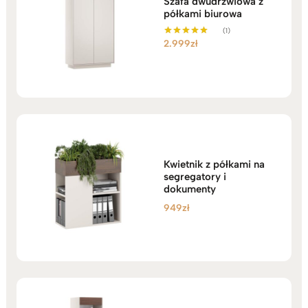
Szafa dwudrzwiowa z
półkami biurowa
(1)
2.999
zł
Oceniono
5.00
na 5
Kwietnik z półkami na
segregatory i
dokumenty
949
zł