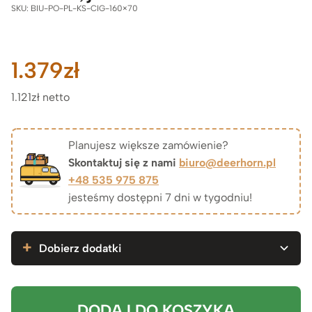
SKU:
BIU-PO-PL-KS-CIG-160×70
1.379
zł
1.121zł netto
Planujesz większe zamówienie?
Skontaktuj się z nami
biuro@deerhorn.pl
+48 535 975 875
jesteśmy dostępni 7 dni w tygodniu!
Dobierz dodatki
DODAJ DO KOSZYKA