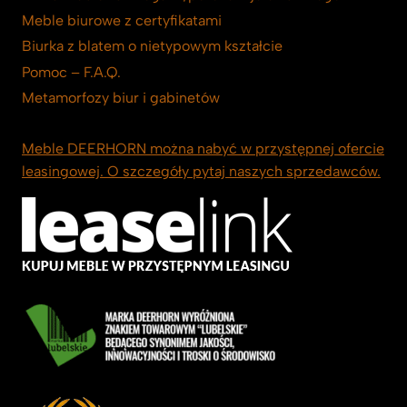
Meble biurowe z certyfikatami
Biurka z blatem o nietypowym kształcie
Pomoc – F.A.Q.
Metamorfozy biur i gabinetów
Meble DEERHORN można nabyć w przystępnej ofercie
leasingowej. O szczegóły pytaj naszych sprzedawców.