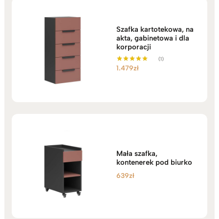
Szafka kartotekowa, na
akta, gabinetowa i dla
korporacji
(1)
1.479
zł
Oceniono
5.00
na 5
Mała szafka,
kontenerek pod biurko
639
zł