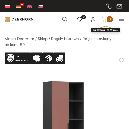
Przejdź
do
treści
0
0
DARMOWA DOSTAWA
Meble Deerhorn
/
Sklep
/
Regały biurowe
/
Regał zamykany z
półkami 80