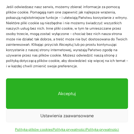
Jeśli odwiedzasz nasz serwis, możemy zbierać informacje za pomocą
plików cookie. Pomagają nam one zapewnić jak najlepsze wrażenia,
pokazują najistotniejsze funkcje - i ułatwiają Państwu korzystanie z witryny.
Niektóre pliki cookie są niezbędne i nie możemy świadczyć wszystkich
naszych usług bez nich. Inne pliki cookie, w tym te umieszczane przez
Regał z półkami na
osoby trzecie, mogą zostać wyłączone - chociaż bez nich nasza strona
dokumenty, teczki, do
może nie działać tak dobrze, a treść może nie być dostosowana do Twoich
archiwum biurowego,
zainteresowań. Klikając przycisk Akceptuj lub po prostu kontynuując
półotwarty, szeroki
korzystanie z naszej strony internetowej, wyrażają Państwo zgodę na
używanie przez nas plików cookie. Możesz odwiedzić naszą stronę z
1.589
zł
polityką dotyczącą plików cookie, aby dowiedzieć się więcej na ich temat -
i w każdej chwili zmienić swoje preferencje.
Akceptuj
Ustawienia zaawansowane
Zaufali nam
Polityka plików cookies
Polityka prywatności
Polityka prywatności