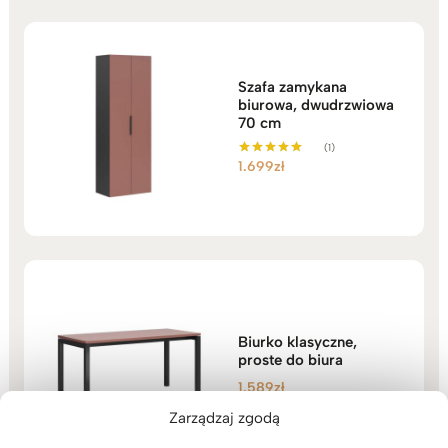
Szafa zamykana
biurowa, dwudrzwiowa
70 cm
(1)
1.699
zł
Oceniono
5.00
na 5
Biurko klasyczne,
proste do biura
1.589
zł
Zarządzaj zgodą