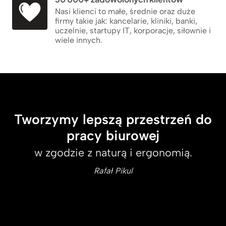
Nasi klienci to małe, średnie oraz duże
firmy takie jak: kancelarie, kliniki, banki,
uczelnie, startupy IT, korporacje, siłownie i
wiele innych.
Tworzymy lepszą przestrzeń do
pracy biurowej
w zgodzie z naturą i ergonomią.
Rafał Pikul