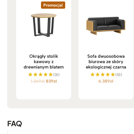
Promocja!
Okrągły stolik
Sofa dwuosobowa
kawowy z
biurowa ze skóry
drewnianym blatem
ekologicznej czarna
(31)
(10)
P
A
1.269
zł
839
zł
6.389
zł
Oceniono
Oceniono
5.00
5.00
i
k
na 5
na 5
e
t
r
u
w
a
o
l
t
n
FAQ
n
a
a
c