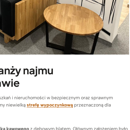
ranży najmu
awie
ieszkań i nieruchomości w bezpiecznym oraz sprawnym
my niewielką
strefę wypoczynkową
przeznaczoną dla
lika kawowego
z dębowym blatem. Głównym założeniem było