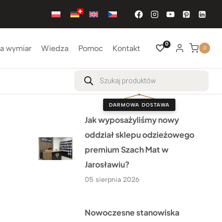
0
a wymiar
Wiedza
Pomoc
Kontakt
0
Wyszukiwarka
produktów
DARMOWA DOSTAWA
Jak wyposażyliśmy nowy
oddział sklepu odzieżowego
premium Szach Mat w
Jarosławiu?
05 sierpnia 2026
Nowoczesne stanowiska