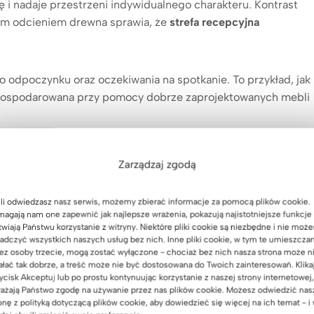
 i nadaje przestrzeni indywidualnego charakteru. Kontrast
łym odcieniem drewna sprawia, że
strefa recepcyjna
o odpoczynku oraz oczekiwania na spotkanie. To przykład, jak
zagospodarowana przy pomocy dobrze zaprojektowanych mebli
jem.pl
Zarządzaj zgodą
li odwiedzasz nasz serwis, możemy zbierać informacje za pomocą plików cookie.
trzeń dla swoich klientów oraz pracowników.
agają nam one zapewnić jak najlepsze wrażenia, pokazują najistotniejsze funkcje 
twiają Państwu korzystanie z witryny. Niektóre pliki cookie są niezbędne i nie moż
adczyć wszystkich naszych usług bez nich. Inne pliki cookie, w tym te umieszcza
ez osoby trzecie, mogą zostać wyłączone - chociaż bez nich nasza strona może n
ałać tak dobrze, a treść może nie być dostosowana do Twoich zainteresowań. Klika
ycisk Akceptuj lub po prostu kontynuując korzystanie z naszej strony internetowej,
ażają Państwo zgodę na używanie przez nas plików cookie. Możesz odwiedzić nas
onę z polityką dotyczącą plików cookie, aby dowiedzieć się więcej na ich temat - i