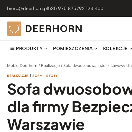
Przejdź
biuro@deerhorn.pl
535 975 875
792 123 400
do
treści
PRODUKTY
POMIESZCZENIA
KOLEKCJE
Meble Deerhorn
/
Realizacje
/
Sofa dwuosobowa i stolik kawowy dl
REALIZACJE
|
SOFY
|
STOŁY
Sofa dwuosobowa
dla firmy Bezpie
Warszawie