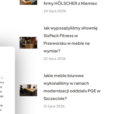
firmy HÖLSCHER z Niemiec
24 lipca 2026
Jak wyposażyliśmy siłownię
SixPack Fitness w
Przeworsku w meble na
wymiar?
22 lipca 2026
Jakie meble biurowe
- i
wykonaliśmy w ramach
emy
ne
modernizacji oddziału PGE w
ie
jąc
Szczecinie?
zą
21 lipca 2026
 w