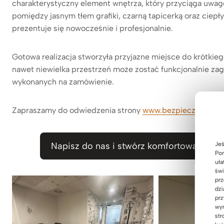
charakterystyczny element wnętrza, który przyciąga uwagę
pomiędzy jasnym tłem grafiki, czarną tapicerką oraz ciep
prezentuje się nowocześnie i profesjonalnie.
Gotowa realizacja stworzyła przyjazne miejsce do krótkieg
nawet niewielka przestrzeń może zostać funkcjonalnie 
wykonanych na zamówienie.
Zapraszamy do odwiedzenia strony
www.bezpieczny-wyna
Jeś
Napisz do nas i stwórz komfortową przes
Pom
uła
świ
prz
dzi
prz
wyr
str