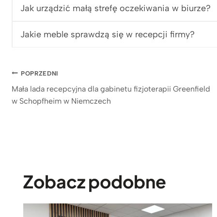
Jak urządzić małą strefę oczekiwania w biurze?
c
e
e
n
n
a
Jakie meble sprawdzą się w recepcji firmy?
a
w
w
y
y
n
Nawigacja
POPRZEDNI
n
o
o
s
Mała lada recepcyjna dla gabinetu fizjoterapii Greenfield
wpisu
s
i
w Schopfheim w Niemczech
i
:
ł
8
a
3
:
9
1
z
.
ł
2
.
Zobacz podobne
6
9
z
ł