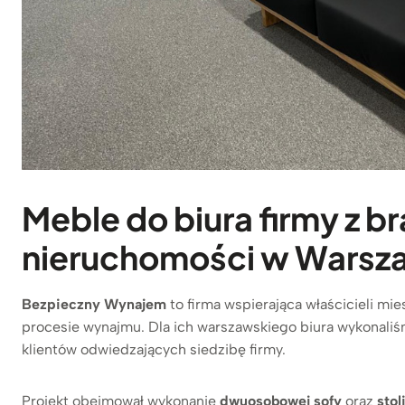
Meble do biura firmy z b
nieruchomości w Warsz
Bezpieczny Wynajem
to firma wspierająca właścicieli m
procesie wynajmu. Dla ich warszawskiego biura wykonaliś
klientów odwiedzających siedzibę firmy.
Projekt obejmował wykonanie
dwuosobowej sofy
oraz
sto