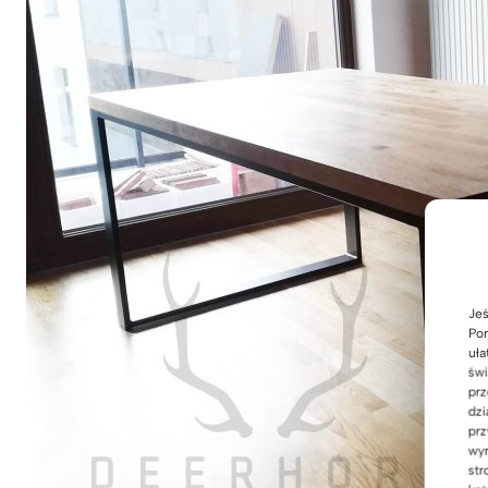
Jeś
Pom
uła
świ
prz
dzi
prz
wyr
str