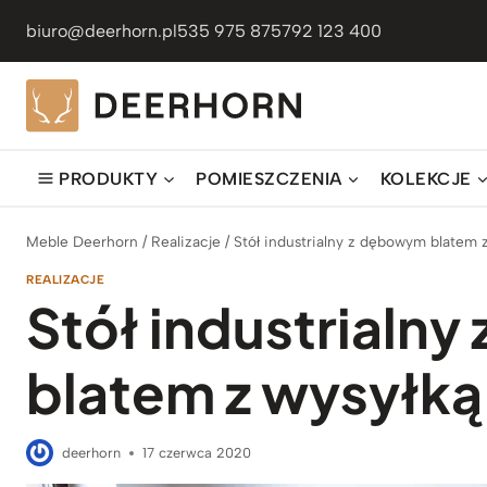
Przejdź
biuro@deerhorn.pl
535 975 875
792 123 400
do
treści
PRODUKTY
POMIESZCZENIA
KOLEKCJE
Meble Deerhorn
/
Realizacje
/
Stół industrialny z dębowym blatem 
REALIZACJE
Stół industrialn
blatem z wysyłk
deerhorn
17 czerwca 2020