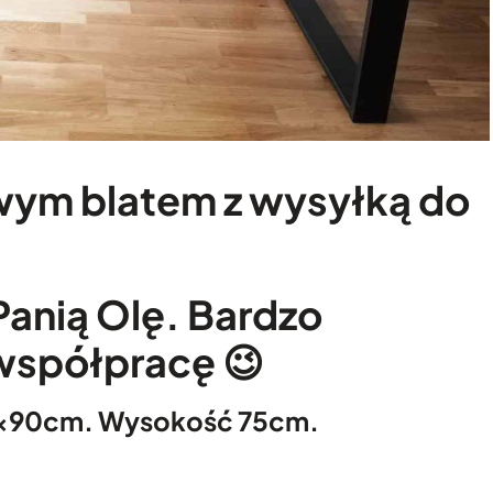
ym blatem z wysyłką do
Panią Olę. Bardzo
 współpracę 😉
80x90cm. Wysokość 75cm.