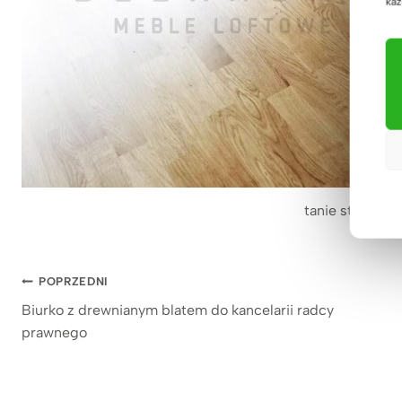
każ
tanie stoły dę
Nawigacja
POPRZEDNI
Biurko z drewnianym blatem do kancelarii radcy
wpisu
prawnego