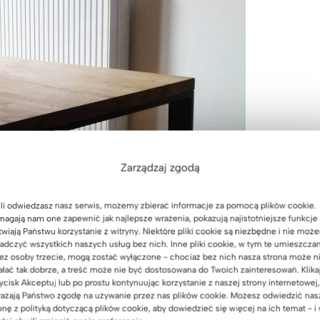
Zarządzaj zgodą
li odwiedzasz nasz serwis, możemy zbierać informacje za pomocą plików cookie.
agają nam one zapewnić jak najlepsze wrażenia, pokazują najistotniejsze funkcje 
twiają Państwu korzystanie z witryny. Niektóre pliki cookie są niezbędne i nie moż
adczyć wszystkich naszych usług bez nich. Inne pliki cookie, w tym te umieszcza
ez osoby trzecie, mogą zostać wyłączone - chociaż bez nich nasza strona może n
ałać tak dobrze, a treść może nie być dostosowana do Twoich zainteresowań. Klika
ycisk Akceptuj lub po prostu kontynuując korzystanie z naszej strony internetowej,
ażają Państwo zgodę na używanie przez nas plików cookie. Możesz odwiedzić nas
onę z polityką dotyczącą plików cookie, aby dowiedzieć się więcej na ich temat - i