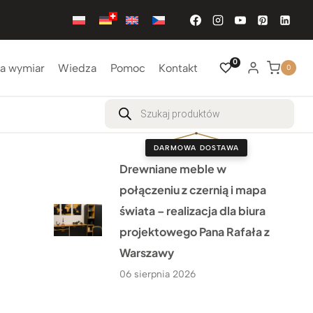
0
a wymiar
Wiedza
Pomoc
Kontakt
0
Wyszukiwarka
produktów
DARMOWA DOSTAWA
Drewniane meble w
połączeniu z czernią i mapa
świata – realizacja dla biura
projektowego Pana Rafała z
Warszawy
06 sierpnia 2026