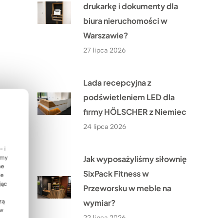
drukarkę i dokumenty dla
biura nieruchomości w
Warszawie?
27 lipca 2026
Lada recepcyjna z
podświetleniem LED dla
firmy HÖLSCHER z Niemiec
24 lipca 2026
- i
Jak wyposażyliśmy siłownię
emy
ne
SixPack Fitness w
ie
jąc
Przeworsku w meble na
wymiar?
zą
 w
22 lipca 2026