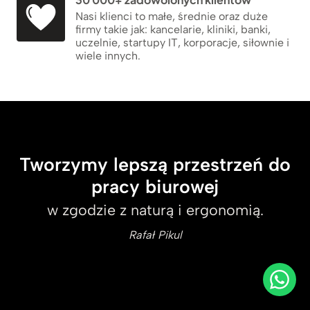
Nasi klienci to małe, średnie oraz duże
firmy takie jak: kancelarie, kliniki, banki,
uczelnie, startupy IT, korporacje, siłownie i
wiele innych.
Tworzymy lepszą przestrzeń do
pracy biurowej
w zgodzie z naturą i ergonomią.
Rafał Pikul