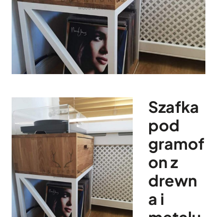
Szafka
pod
gramof
on z
drewn
a i
metalu