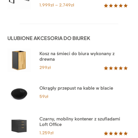
klientów
4.549zł
Zakres
1.999
zł
–
2.749
zł
cen:
Oceniony
92
5.00
na 5
od
na
1.999zł
podstawie
do
ocen
ULUBIONE AKCESORIA DO BIUREK
klientów
2.749zł
Kosz na śmieci do biura wykonany z
drewna
299
zł
Oceniony
33
5.00
na 5
na
Okrągły przepust na kable w blacie
podstawie
ocen
59
zł
klientów
Czarny, mobilny kontener z szufladami
Loft Office
1.259
zł