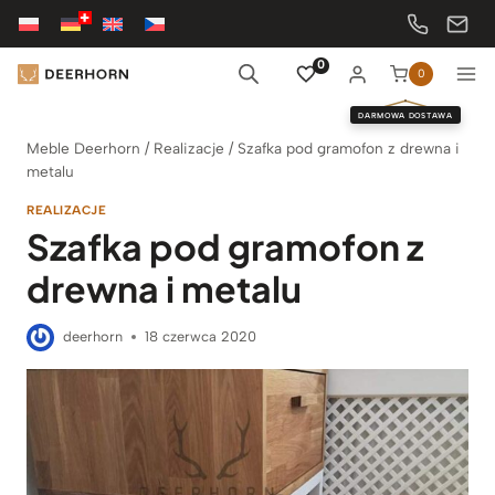
Przejdź
do
treści
0
0
DARMOWA DOSTAWA
Meble Deerhorn
/
Realizacje
/
Szafka pod gramofon z drewna i
metalu
REALIZACJE
Szafka pod gramofon z
drewna i metalu
deerhorn
18 czerwca 2020