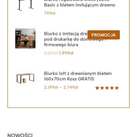
Basic z blatem imitującym drewno
799
zł
Biurko z imitacją drewna z szafką
PRODUKT
PROMOCJA
pod drukarkę do domowego i
W
PROMOCJ
firmowego biura
Pierwotna
Aktualna
2.219
zł
1.999
zł
cena
cena
wynosiła:
wynosi:
2.219zł.
1.999zł.
Biurko loft z drewnianym blatem
160x70cm Kosz GRATIS
Zakres
2.199
zł
–
2.749
zł
cen:
Oceniony
92
5.00
na 5
od
na
2.199zł
podstawie
do
ocen
klientów
2.749zł
NOWOŚCI