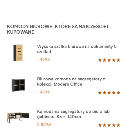
Oceniony
52
5.00
na 5
na
podstawie
ocen
KOMODY BIUROWE, KTÓRE SĄ NAJCZĘŚCIEJ
klientów
KUPOWANE
Wysoka szafka biurowa na dokumenty 5
szuflad
1.479
zł
Oceniony
1
5.00
na 5
na
Biurowa komoda na segregatory z
podstawie
kolekcji Modern Office
oceny
klienta
1.479
zł
Oceniony
18
5.00
na 5
na
Komoda na segregatory do biura lub
podstawie
gabinetu. Szer. 140cm
ocen
klientów
2.829
zł