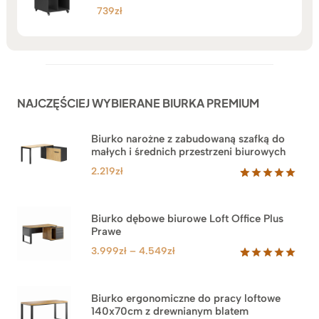
739
zł
NAJCZĘŚCIEJ WYBIERANE BIURKA PREMIUM
Biurko narożne z zabudowaną szafką do
małych i średnich przestrzeni biurowych
2.219
zł
Oceniony
1
5.00
na 5
na
Biurko dębowe biurowe Loft Office Plus
podstawie
Prawe
oceny
klienta
Zakres
3.999
zł
–
4.549
zł
cen:
Oceniony
71
5.00
na 5
od
na
3.999zł
Biurko ergonomiczne do pracy loftowe
podstawie
140x70cm z drewnianym blatem
do
ocen