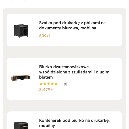
Szafka pod drukarkę z półkami na
dokumenty biurowa, mobilna
639
zł
Biurko dwustanowiskowe,
współdzielone z szufladami i długim
blatem
(1)
8.479
zł
Oceniono
5.00
na 5
Kontenerek pod biurko na drukarkę,
mobilny