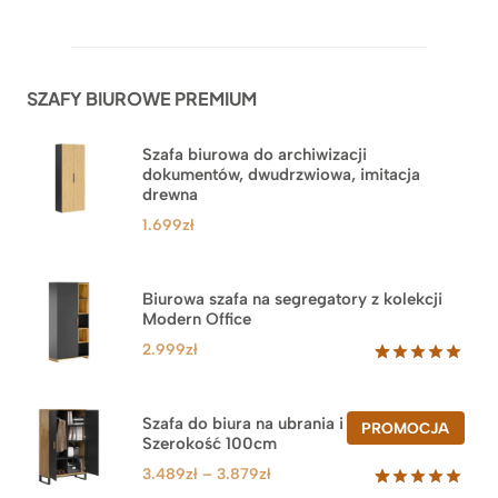
Oceniony
42
5.00
na 5
na
podstawie
ocen
SZAFY BIUROWE PREMIUM
klientów
Szafa biurowa do archiwizacji
dokumentów, dwudrzwiowa, imitacja
drewna
1.699
zł
Biurowa szafa na segregatory z kolekcji
Modern Office
2.999
zł
Oceniony
47
5.00
na 5
na
Szafa do biura na ubrania i segregatory.
PROD
PROMOCJA
podstawie
Szerokość 100cm
W
ocen
PROM
klientów
Zakres
3.489
zł
–
3.879
zł
cen: