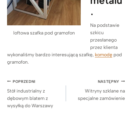
.
Na podstawie
szkicu
loftowa szafka pod gramofon
przesłanego
przez klienta
wykonaliśmy bardzo interesującą szafkę,
komodę
pod
gramofon.
Nawigacja
POPRZEDNI
NASTĘPNY
wpisu
Stół industrialny z
Witryny szklane na
dębowym blatem z
specjalne zamówienie
wysyłką do Warszawy