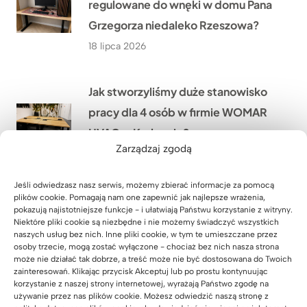
regulowane do wnęki w domu Pana
Grzegorza niedaleko Rzeszowa?
18 lipca 2026
Jak stworzyliśmy duże stanowisko
pracy dla 4 osób w firmie WOMAR
HVAC w Krakowie?
Zarządzaj zgodą
17 lipca 2026
Jeśli odwiedzasz nasz serwis, możemy zbierać informacje za pomocą
Jak wyposażyliśmy nową siedzibę
plików cookie. Pomagają nam one zapewnić jak najlepsze wrażenia,
pokazują najistotniejsze funkcje - i ułatwiają Państwu korzystanie z witryny.
kancelarii notarialnej w Zielonej
Niektóre pliki cookie są niezbędne i nie możemy świadczyć wszystkich
naszych usług bez nich. Inne pliki cookie, w tym te umieszczane przez
Górze przed jej otwarciem?
osoby trzecie, mogą zostać wyłączone - chociaż bez nich nasza strona
może nie działać tak dobrze, a treść może nie być dostosowana do Twoich
16 lipca 2026
zainteresowań. Klikając przycisk Akceptuj lub po prostu kontynuując
korzystanie z naszej strony internetowej, wyrażają Państwo zgodę na
używanie przez nas plików cookie. Możesz odwiedzić naszą stronę z
Jak odmieniliśmy gabinet