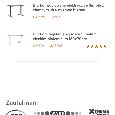
Biurko regulowane elektrycznie Simple z
ciemnym, drewnianym blatem
Zakres
1.499
zł
–
1.899
zł
cen:
od
1.499zł
Biurko z regulacją wysokości białe z
cienkim blatem slim 160x70cm
do
1.899zł
Zakres
2.989
zł
–
3.189
zł
cen:
Oceniony
8
5.00
na 5
od
na
2.989zł
podstawie
do
ocen
klientów
3.189zł
Zaufali nam