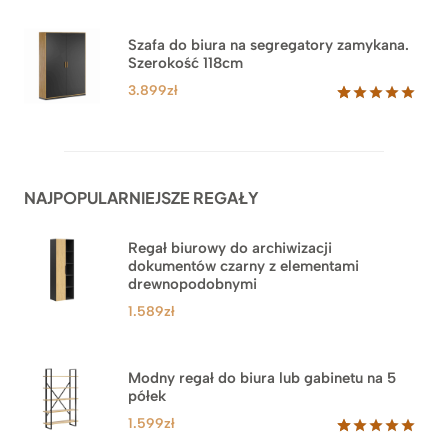
Oceniony
44
5.00
na 5
od
na
3.489zł
Szafa do biura na segregatory zamykana.
podstawie
Szerokość 118cm
do
ocen
klientów
3.879zł
3.899
zł
Oceniony
62
5.00
na 5
na
podstawie
ocen
NAJPOPULARNIEJSZE REGAŁY
klientów
Regał biurowy do archiwizacji
dokumentów czarny z elementami
drewnopodobnymi
1.589
zł
Modny regał do biura lub gabinetu na 5
półek
1.599
zł