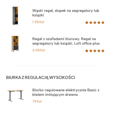
Oceniony
46
5.00
na 5
na
Wąski regał, słupek na segregatory lub
podstawie
książki
ocen
klientów
1.959
zł
Oceniony
35
5.00
na 5
na
Regał z szufladami biurowy. Regał na
podstawie
segregatory lub książki. Loft office plus
ocen
klientów
3.959
zł
Oceniony
45
5.00
na 5
na
podstawie
ocen
BIURKA Z REGULACJĄ WYSOKOŚCI
klientów
Biurko regulowane elektrycznie Basic z
blatem imitującym drewno
799
zł