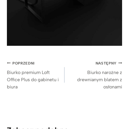
Nawigacja
POPRZEDNI
NASTĘPNY
wpisu
Biurko premium Loft
Biurko narożne z
Office Plus do gabinetu i
drewnianym blatem z
biura
osłonami