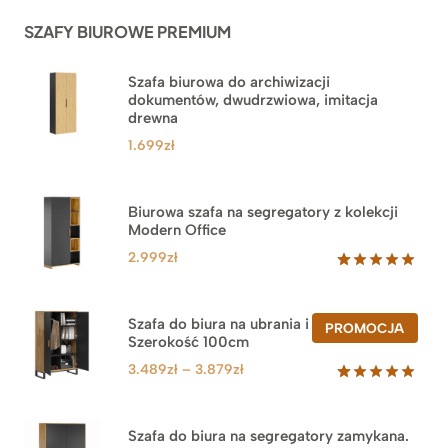
ocen
SZAFY BIUROWE PREMIUM
klientów
Szafa biurowa do archiwizacji
dokumentów, dwudrzwiowa, imitacja
drewna
1.699
zł
Biurowa szafa na segregatory z kolekcji
Modern Office
2.999
zł
Oceniony
47
5.00
na 5
na
Szafa do biura na ubrania i segregatory.
PROD
PROMOCJA
podstawie
Szerokość 100cm
W
ocen
PROM
klientów
Zakres
3.489
zł
–
3.879
zł
cen:
Oceniony
44
5.00
na 5
od
na
3.489zł
Szafa do biura na segregatory zamykana.
podstawie