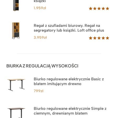
książki
ocen
klientów
1.959
zł
Oceniony
35
5.00
na 5
na
Regał z szufladami biurowy. Regał na
podstawie
segregatory lub książki. Loft office plus
ocen
klientów
3.959
zł
Oceniony
45
5.00
na 5
na
podstawie
ocen
BIURKA Z REGULACJĄ WYSOKOŚCI
klientów
Biurko regulowane elektrycznie Basic z
blatem imitującym drewno
799
zł
Biurko regulowane elektrycznie Simple z
ciemnym, drewnianym blatem