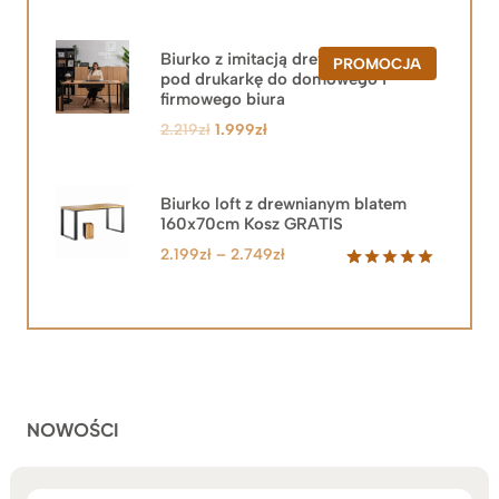
Biurko z imitacją drewna z szafką
PRODUKT
PROMOCJA
pod drukarkę do domowego i
W
PROMOCJ
firmowego biura
Pierwotna
Aktualna
2.219
zł
1.999
zł
cena
cena
wynosiła:
wynosi:
2.219zł.
1.999zł.
Biurko loft z drewnianym blatem
160x70cm Kosz GRATIS
Zakres
2.199
zł
–
2.749
zł
cen:
Oceniony
92
5.00
na 5
od
na
2.199zł
podstawie
do
ocen
klientów
2.749zł
NOWOŚCI