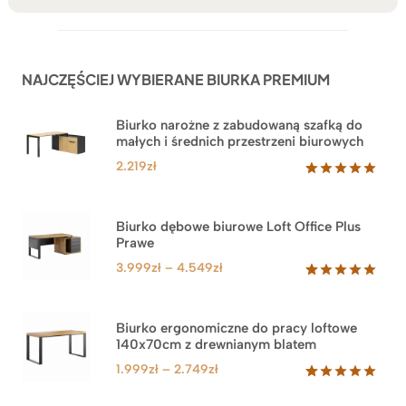
NAJCZĘŚCIEJ WYBIERANE BIURKA PREMIUM
Biurko narożne z zabudowaną szafką do
małych i średnich przestrzeni biurowych
2.219
zł
Oceniony
1
5.00
na 5
na
Biurko dębowe biurowe Loft Office Plus
podstawie
Prawe
oceny
klienta
Zakres
3.999
zł
–
4.549
zł
cen:
Oceniony
71
5.00
na 5
od
na
3.999zł
Biurko ergonomiczne do pracy loftowe
podstawie
140x70cm z drewnianym blatem
do
ocen
klientów
4.549zł
Zakres
1.999
zł
–
2.749
zł
cen:
Oceniony
92