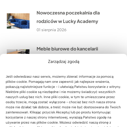
Nowoczesna poczekalnia dla
rodziców w Lucky Academy
01 sierpnia 2026
Meble biurowe do kancelarii
adwokackiej z Krakowa
Zarządzaj zgodą
31 lipca 2026
Jeśli odwiedzasz nasz serwis, możemy zbierać informacje za pomocą
plików cookie. Pomagają nam one zapewnić jak najlepsze wrażenia,
Szafa z wysuwanymi półkami na
pokazują najistotniejsze funkcje - i ułatwiają Państwu korzystanie z witryny.
Niektóre pliki cookie są niezbędne i nie możemy świadczyć wszystkich
zamówienie
naszych usług bez nich. Inne pliki cookie, w tym te umieszczane przez
30 lipca 2026
osoby trzecie, mogą zostać wyłączone - chociaż bez nich nasza strona
może nie działać tak dobrze, a treść może nie być dostosowana do Twoich
zainteresowań. Klikając przycisk Akceptuj lub po prostu kontynuując
korzystanie z naszej strony internetowej, wyrażają Państwo zgodę na
Meble dla szkoły językowej Lucky
używanie przez nas plików cookie. Możesz odwiedzić naszą stronę z