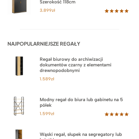
Szerokość 118cm
do
ocen
klientów
3.879zł
3.899
zł
Oceniony
62
5.00
na 5
na
podstawie
ocen
NAJPOPULARNIEJSZE REGAŁY
klientów
Regał biurowy do archiwizacji
dokumentów czarny z elementami
drewnopodobnymi
1.589
zł
Modny regał do biura lub gabinetu na 5
półek
1.599
zł
Oceniony
46
5.00
na 5
na
Wąski regał, słupek na segregatory lub
podstawie