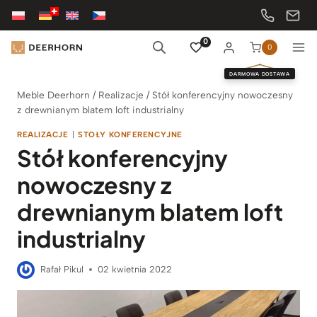
Przejdź
do
treści
0
0
DARMOWA DOSTAWA
Meble Deerhorn
/
Realizacje
/
Stół konferencyjny nowoczesny
z drewnianym blatem loft industrialny
REALIZACJE
|
STOŁY KONFERENCYJNE
Stół konferencyjny
nowoczesny z
drewnianym blatem loft
industrialny
Rafał Pikul
02 kwietnia 2022