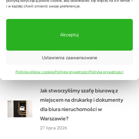
polityką dotyczącą plików cookie, aby dowiedzieć się więcej na ich temat -
Academy w Biłgoraju – przestrzeń,
i w każdej chwili zmienić swoje preferencje.
która wspiera naukę
29 lipca 2026
Akceptuj
Meble biurowe dla Kancelarii
Adwokackiej Adwokat Marty
Ustawienia zaawansowane
Giezowskiej w Zielonej Górze
28 lipca 2026
Polityka plików cookies
Polityka prywatności
Polityka prywatności
Jak stworzyliśmy szafę biurową z
miejscem na drukarkę i dokumenty
dla biura nieruchomości w
Warszawie?
27 lipca 2026