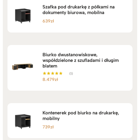
Szafka pod drukarkę z półkami na
dokumenty biurowa, mobilna
639
zł
Biurko dwustanowiskowe,
współdzielone z szufladami i długim
blatem
(1)
8.479
zł
Oceniono
5.00
na 5
Kontenerek pod biurko na drukarkę,
mobilny
739
zł