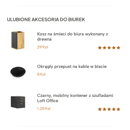
5.00
na 5
od
na
1.999zł
podstawie
do
ocen
ULUBIONE AKCESORIA DO BIUREK
klientów
2.749zł
Kosz na śmieci do biura wykonany z
drewna
299
zł
Oceniony
33
5.00
na 5
na
Okrągły przepust na kable w blacie
podstawie
ocen
59
zł
klientów
Czarny, mobilny kontener z szufladami
Loft Office
1.259
zł
Oceniony
52
5.00
na 5
na
podstawie