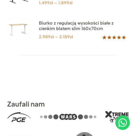
Zakres
1.499
zł
–
1.899
zł
cen:
od
1.499zł
Biurko z regulacją wysokości białe z
cienkim blatem slim 160x70cm
do
1.899zł
Zakres
2.989
zł
–
3.189
zł
cen:
Oceniony
8
5.00
na 5
od
na
2.989zł
podstawie
do
ocen
klientów
3.189zł
Zaufali nam