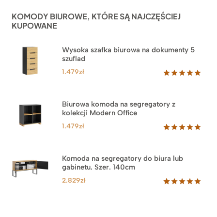
ocen
KOMODY BIUROWE, KTÓRE SĄ NAJCZĘŚCIEJ
klientów
KUPOWANE
Wysoka szafka biurowa na dokumenty 5
szuflad
1.479
zł
Oceniony
1
5.00
na 5
na
Biurowa komoda na segregatory z
podstawie
kolekcji Modern Office
oceny
klienta
1.479
zł
Oceniony
18
5.00
na 5
na
Komoda na segregatory do biura lub
podstawie
gabinetu. Szer. 140cm
ocen
klientów
2.829
zł
Oceniony
42
5.00
na 5
na
podstawie