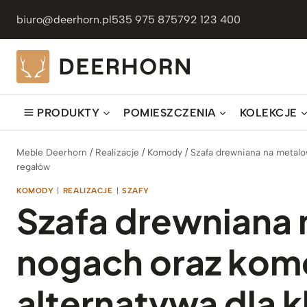
Przejdź
biuro@deerhorn.pl
535 975 875
792 123 400
do
treści
PRODUKTY
POMIESZCZENIA
KOLEKCJE
Meble Deerhorn
/
Realizacje
/
Komody
/
Szafa drewniana na metalo
regałów
KOMODY
|
REALIZACJE
|
SZAFY
Szafa drewniana
nogach oraz kom
alternatywa dla k