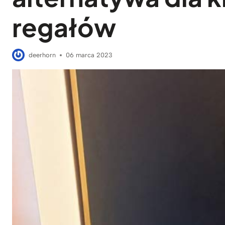
regałów
deerhorn
06 marca 2023