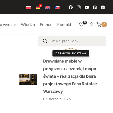
0
a wymiar
Wiedza
Pomoc
Kontakt
0
Wyszukiwarka
produktów
DARMOWA DOSTAWA
Drewniane meble w
połączeniu z czernią i mapa
świata – realizacja dla biura
projektowego Pana Rafała z
Warszawy
06 sierpnia 2026