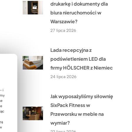
drukarkę i dokumenty dla
biura nieruchomości w
Warszawie?
27 lipca 2026
Lada recepcyjna z
podświetleniem LED dla
firmy HÖLSCHER z Niemiec
24 lipca 2026
- i
Jak wyposażyliśmy siłownię
emy
ne
SixPack Fitness w
ie
jąc
Przeworsku w meble na
wymiar?
zą
 w
22 lipca 2026