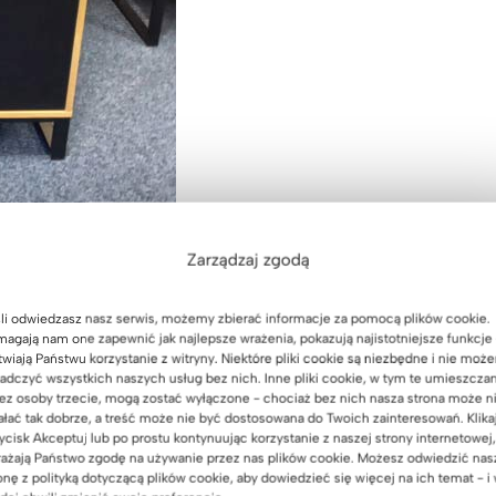
Zarządzaj zgodą
li odwiedzasz nasz serwis, możemy zbierać informacje za pomocą plików cookie.
agają nam one zapewnić jak najlepsze wrażenia, pokazują najistotniejsze funkcje 
twiają Państwu korzystanie z witryny. Niektóre pliki cookie są niezbędne i nie moż
adczyć wszystkich naszych usług bez nich. Inne pliki cookie, w tym te umieszcza
ez osoby trzecie, mogą zostać wyłączone - chociaż bez nich nasza strona może n
ałać tak dobrze, a treść może nie być dostosowana do Twoich zainteresowań. Klika
ycisk Akceptuj lub po prostu kontynuując korzystanie z naszej strony internetowej,
ażają Państwo zgodę na używanie przez nas plików cookie. Możesz odwiedzić nas
onę z polityką dotyczącą plików cookie, aby dowiedzieć się więcej na ich temat - i