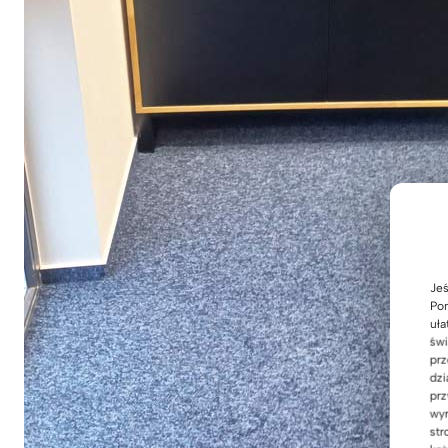
Jeś
Pom
uła
świ
prz
dzi
prz
wyr
str