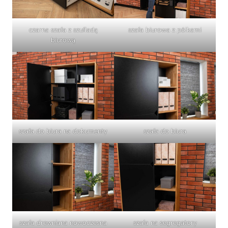
czarna szafa z szufladą
szafa biurowa z półkami
biurową
szafa do biura na dokumenty
szafa do biura
szafa drewniana nowoczesna
szafa na segregatory