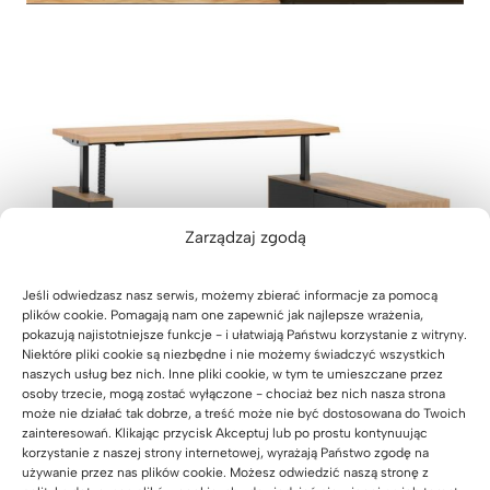
Zarządzaj zgodą
Jeśli odwiedzasz nasz serwis, możemy zbierać informacje za pomocą
plików cookie. Pomagają nam one zapewnić jak najlepsze wrażenia,
pokazują najistotniejsze funkcje - i ułatwiają Państwu korzystanie z witryny.
Biurko narożne z regulacją
Niektóre pliki cookie są niezbędne i nie możemy świadczyć wszystkich
naszych usług bez nich. Inne pliki cookie, w tym te umieszczane przez
wysokości do biura i praktycznym
osoby trzecie, mogą zostać wyłączone - chociaż bez nich nasza strona
kontenerkiem 160×80
może nie działać tak dobrze, a treść może nie być dostosowana do Twoich
zainteresowań. Klikając przycisk Akceptuj lub po prostu kontynuując
korzystanie z naszej strony internetowej, wyrażają Państwo zgodę na
B
Zobacz produkt
używanie przez nas plików cookie. Możesz odwiedzić naszą stronę z