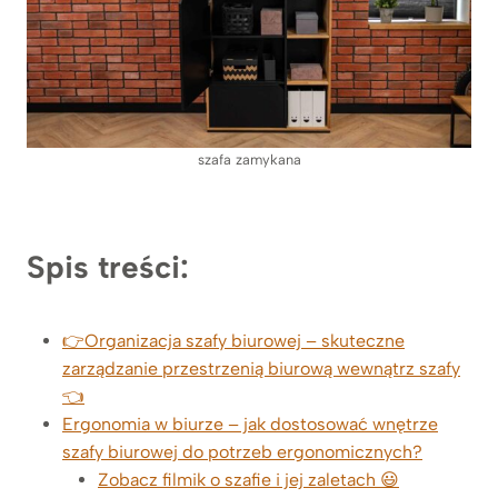
szafa zamykana
Spis treści:
👉Organizacja szafy biurowej – skuteczne
zarządzanie przestrzenią biurową wewnątrz szafy
👈
Ergonomia w biurze – jak dostosować wnętrze
szafy biurowej do potrzeb ergonomicznych?
Zobacz filmik o szafie i jej zaletach 😃