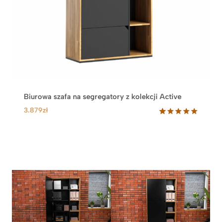
Biurowa szafa na segregatory z kolekcji Active
3.879
zł
Oceniony
27
5.00
na 5
na
podstawie
ocen
klientów