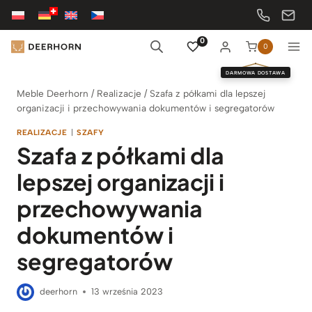
Przejdź
do
treści
0
0
DARMOWA DOSTAWA
Meble Deerhorn
/
Realizacje
/
Szafa z półkami dla lepszej
organizacji i przechowywania dokumentów i segregatorów
REALIZACJE
|
SZAFY
Szafa z półkami dla
lepszej organizacji i
przechowywania
dokumentów i
segregatorów
deerhorn
13 września 2023