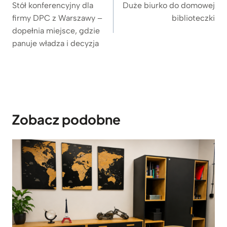
wpisu
e
i
Stół konferencyjny dla
Duże biurko do domowej
t
s
firmy DPC z Warszawy –
biblioteczki
u
dopełnia miejsce, gdzie
z
panuje władza i decyzja
a
f
k
a
m
Zobacz podobne
i