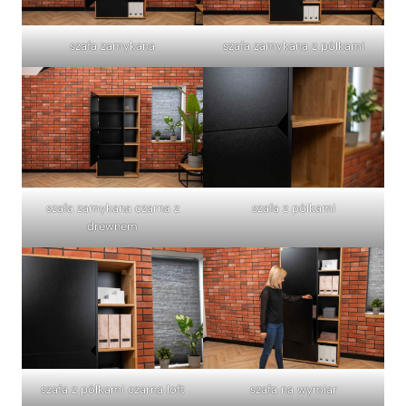
szafa zamykana
szafa zamykana z półkami
szafa zamykana czarna z
szafa z półkami
drewnem
szafa z półkami czarna loft
szafa na wymiar