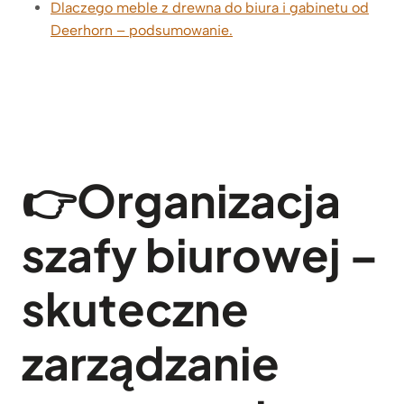
Dlaczego meble z drewna do biura i gabinetu od
Deerhorn – podsumowanie.
👉
Organizacja
szafy biurowej –
skuteczne
zarządzanie