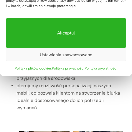
polityką dotyczącą plików cookie, aby dowiedzieć się więcej na ich temat -
i
i w każdej chwili zmienić swoje preferencje.
Dlaczego meble z drewna do
u
r
biura i gabinetu od Deerhorn –
k
podsumowanie.
o
Akceptuj
n
drewno ma bardzo wysoką twardość, dzięki temu
a
jest odporne na uszkodzenia mechaniczne
r
Ustawienia zaawansowane
wprowadza naturalny i ciepły charakter do kadego
o
wnętrza
ż
Polityka plików cookies
Polityka prywatności
Polityka prywatności
nasze meble są produkowane z materiałów
n
przyjaznych dla środowiska
e
oferujemy możliwość personalizacji naszych
z
mebli, co pozwala klientom na stworzenie biurka
r
idealnie dostosowanego do ich potrzeb i
e
wymagań
g
u
l
a