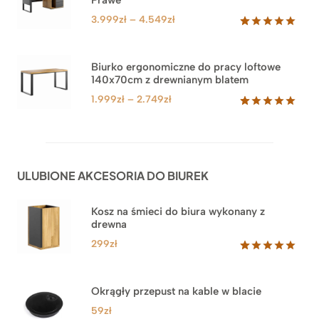
oceny
klienta
Zakres
3.999
zł
–
4.549
zł
cen:
Oceniony
71
5.00
na 5
od
na
3.999zł
Biurko ergonomiczne do pracy loftowe
podstawie
140x70cm z drewnianym blatem
do
ocen
klientów
4.549zł
Zakres
1.999
zł
–
2.749
zł
cen:
Oceniony
92
5.00
na 5
od
na
1.999zł
podstawie
do
ocen
ULUBIONE AKCESORIA DO BIUREK
klientów
2.749zł
Kosz na śmieci do biura wykonany z
drewna
299
zł
Oceniony
33
5.00
na 5
na
Okrągły przepust na kable w blacie
podstawie
ocen
59
zł
klientów