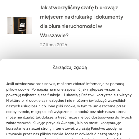
Jak stworzyliśmy szafę biurową z
miejscem na drukarkę i dokumenty
dla biura nieruchomości w
Warszawie?
27 lipca 2026
Lada recepcyjna z podświetleniem
Zarządzaj zgodą
LED dla firmy HÖLSCHER z
Niemiec
Jeśli odwiedzasz nasz serwis, możemy zbierać informacje za pomocą
plików cookie. Pomagają nam one zapewnić jak najlepsze wrażenia,
24 lipca 2026
pokazują najistotniejsze funkcje - i ułatwiają Państwu korzystanie z witryny.
Niektóre pliki cookie są niezbędne i nie możemy świadczyć wszystkich
naszych usług bez nich. Inne pliki cookie, w tym te umieszczane przez
osoby trzecie, mogą zostać wyłączone - chociaż bez nich nasza strona
Jak wyposażyliśmy siłownię
może nie działać tak dobrze, a treść może nie być dostosowana do Twoich
SixPack Fitness w Przeworsku w
zainteresowań. Klikając przycisk Akceptuj lub po prostu kontynuując
korzystanie z naszej strony internetowej, wyrażają Państwo zgodę na
meble na wymiar?
używanie przez nas plików cookie. Możesz odwiedzić naszą stronę z