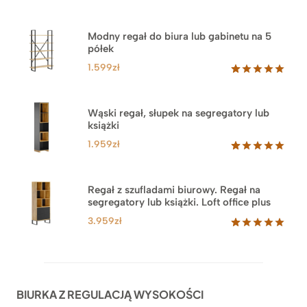
Modny regał do biura lub gabinetu na 5
półek
1.599
zł
Oceniony
46
5.00
na 5
na
Wąski regał, słupek na segregatory lub
podstawie
książki
ocen
klientów
1.959
zł
Oceniony
35
5.00
na 5
na
Regał z szufladami biurowy. Regał na
podstawie
segregatory lub książki. Loft office plus
ocen
klientów
3.959
zł
Oceniony
45
5.00
na 5
na
podstawie
ocen
BIURKA Z REGULACJĄ WYSOKOŚCI
klientów