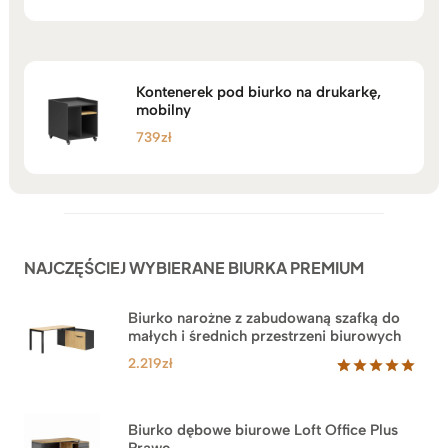
na 5
Kontenerek pod biurko na drukarkę,
mobilny
739
zł
NAJCZĘŚCIEJ WYBIERANE BIURKA PREMIUM
Biurko narożne z zabudowaną szafką do
małych i średnich przestrzeni biurowych
2.219
zł
Oceniony
1
5.00
na 5
na
Biurko dębowe biurowe Loft Office Plus
podstawie
Prawe