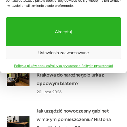
polityką dotyczącą plików cookie, aby dowiedzieć się więcej na ich temat -
22 lipca 2026
i w każdej chwili zmienić swoje preferencje.
Jakie meble biurowe wykonaliśmy
w ramach modernizacji oddziału
Akceptuj
PGE w Szczecinie?
21 lipca 2026
Ustawienia zaawansowane
Co przekonało Pana Artura z
Polityka plików cookies
Polityka prywatności
Polityka prywatności
Krakowa do narożnego biurka z
dębowym blatem?
20 lipca 2026
Jak urządzić nowoczesny gabinet
w małym pomieszczeniu? Historia