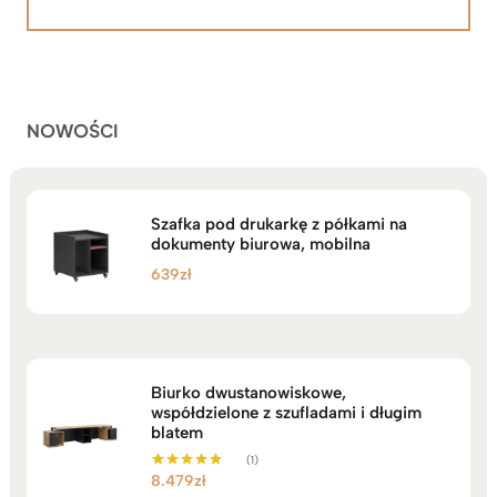
5.00
na 5
od
na
2.199zł
podstawie
do
ocen
klientów
2.749zł
NOWOŚCI
Szafka pod drukarkę z półkami na
dokumenty biurowa, mobilna
639
zł
Biurko dwustanowiskowe,
współdzielone z szufladami i długim
blatem
(1)
8.479
zł
Oceniono
5.00