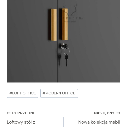
Tagi
#
LOFT OFFICE
#
MODERN OFFICE
wpisu:
Nawigacja
POPRZEDNI
NASTĘPNY
wpisu
Loftowy stół z
Nowa kolekcja mebli