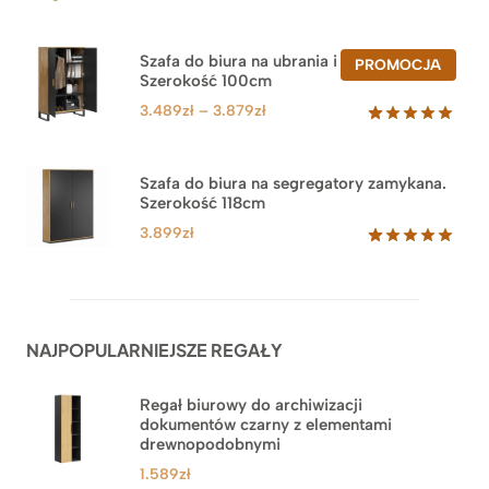
Oceniony
47
5.00
na 5
na
Szafa do biura na ubrania i segregatory.
PROD
PROMOCJA
podstawie
Szerokość 100cm
W
ocen
PROM
klientów
Zakres
3.489
zł
–
3.879
zł
cen:
Oceniony
44
5.00
na 5
od
na
3.489zł
Szafa do biura na segregatory zamykana.
podstawie
Szerokość 118cm
do
ocen
klientów
3.879zł
3.899
zł
Oceniony
62
5.00
na 5
na
podstawie
ocen
NAJPOPULARNIEJSZE REGAŁY
klientów
Regał biurowy do archiwizacji
dokumentów czarny z elementami
drewnopodobnymi
1.589
zł