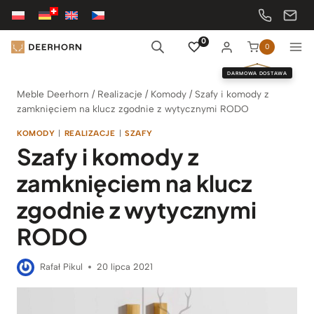
Przejdź
do
treści
0
0
DARMOWA DOSTAWA
Meble Deerhorn
/
Realizacje
/
Komody
/
Szafy i komody z
zamknięciem na klucz zgodnie z wytycznymi RODO
KOMODY
|
REALIZACJE
|
SZAFY
Szafy i komody z
zamknięciem na klucz
zgodnie z wytycznymi
RODO
Rafał Pikul
20 lipca 2021