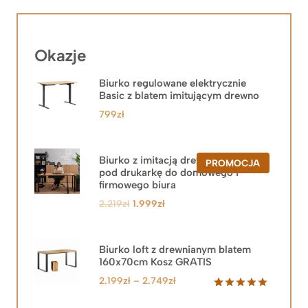
Okazje
Biurko regulowane elektrycznie
Basic z blatem imitującym drewno
799
zł
Biurko z imitacją drewna z szafką
PRODUKT
PROMOCJA
pod drukarkę do domowego i
W
PROMOCJ
firmowego biura
Pierwotna
Aktualna
2.219
zł
1.999
zł
cena
cena
wynosiła:
wynosi:
2.219zł.
1.999zł.
Biurko loft z drewnianym blatem
160x70cm Kosz GRATIS
Zakres
2.199
zł
–
2.749
zł
cen:
Oceniony
92