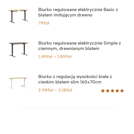
Biurko regulowane elektrycznie Basic z
blatem imitującym drewno
799
zł
Biurko regulowane elektrycznie Simple z
ciemnym, drewnianym blatem
Zakres
1.499
zł
–
1.899
zł
cen:
od
1.499zł
Biurko z regulacją wysokości białe z
cienkim blatem slim 160x70cm
do
1.899zł
Zakres
2.989
zł
–
3.189
zł
cen:
Oceniony
8
5.00
na 5
od
na
2.989zł
podstawie
do
ocen
klientów
3.189zł