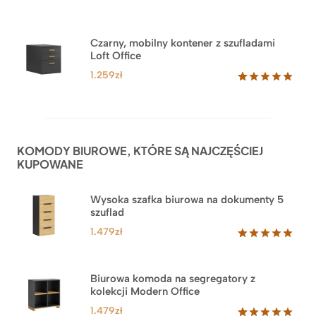
Czarny, mobilny kontener z szufladami
Loft Office
1.259
zł
Oceniony
52
5.00
na 5
na
podstawie
ocen
KOMODY BIUROWE, KTÓRE SĄ NAJCZĘŚCIEJ
klientów
KUPOWANE
Wysoka szafka biurowa na dokumenty 5
szuflad
1.479
zł
Oceniony
1
5.00
na 5
na
Biurowa komoda na segregatory z
podstawie
kolekcji Modern Office
oceny
klienta
1.479
zł