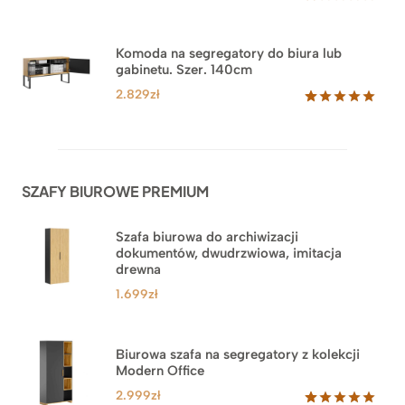
Oceniony
18
5.00
na 5
na
Komoda na segregatory do biura lub
podstawie
gabinetu. Szer. 140cm
ocen
klientów
2.829
zł
Oceniony
42
5.00
na 5
na
podstawie
ocen
SZAFY BIUROWE PREMIUM
klientów
Szafa biurowa do archiwizacji
dokumentów, dwudrzwiowa, imitacja
drewna
1.699
zł
Biurowa szafa na segregatory z kolekcji
Modern Office
2.999
zł