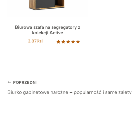
Biurowa szafa na segregatory z
kolekcji Active
3.879
zł
Oceniony
27
5.00
na 5
na
podstawie
ocen
klientów
Nawigacja
POPRZEDNI
Biurko gabinetowe narożne – popularność i same zalety
wpisu