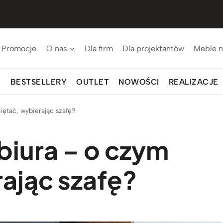
Promocje
O nas
Dla firm
Dla projektantów
Meble n
BESTSELLERY
OUTLET
NOWOŚCI
REALIZACJE
ętać, wybierając szafę?
iura – o czym
ając szafę?