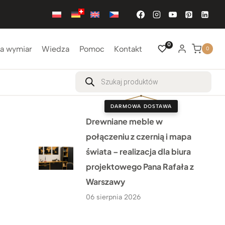
0
a wymiar
Wiedza
Pomoc
Kontakt
0
Wyszukiwarka
produktów
DARMOWA DOSTAWA
Drewniane meble w
połączeniu z czernią i mapa
świata – realizacja dla biura
projektowego Pana Rafała z
Warszawy
06 sierpnia 2026