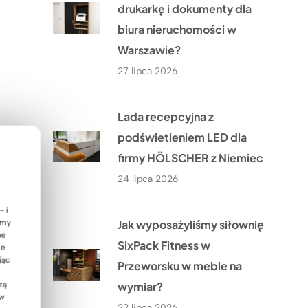
drukarkę i dokumenty dla
biura nieruchomości w
Warszawie?
27 lipca 2026
Lada recepcyjna z
podświetleniem LED dla
firmy HÖLSCHER z Niemiec
24 lipca 2026
- i
Jak wyposażyliśmy siłownię
emy
ne
SixPack Fitness w
ie
jąc
Przeworsku w meble na
wymiar?
zą
 w
22 lipca 2026