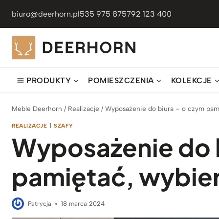
Przejdź
biuro@deerhorn.pl
535 975 875
792 123 400
do
treści
PRODUKTY
POMIESZCZENIA
KOLEKCJE
Meble Deerhorn
/
Realizacje
/
Wyposażenie do biura – o czym pami
REALIZACJE
|
SZAFY
Wyposażenie do b
pamiętać, wybier
Patrycja
18 marca 2024