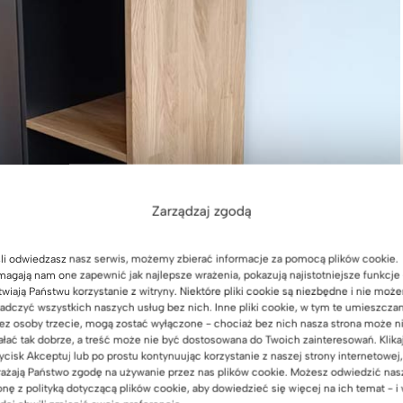
Zarządzaj zgodą
li odwiedzasz nasz serwis, możemy zbierać informacje za pomocą plików cookie.
agają nam one zapewnić jak najlepsze wrażenia, pokazują najistotniejsze funkcje 
twiają Państwu korzystanie z witryny. Niektóre pliki cookie są niezbędne i nie moż
adczyć wszystkich naszych usług bez nich. Inne pliki cookie, w tym te umieszcza
ez osoby trzecie, mogą zostać wyłączone - chociaż bez nich nasza strona może n
ałać tak dobrze, a treść może nie być dostosowana do Twoich zainteresowań. Klika
ycisk Akceptuj lub po prostu kontynuując korzystanie z naszej strony internetowej,
ażają Państwo zgodę na używanie przez nas plików cookie. Możesz odwiedzić nas
onę z polityką dotyczącą plików cookie, aby dowiedzieć się więcej na ich temat - i