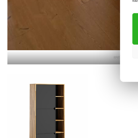
każ
szafa do biu