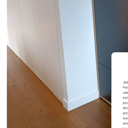
Jeś
Pom
uła
świ
prz
dzi
prz
wyr
str