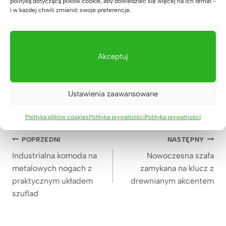
polityką dotyczącą plików cookie, aby dowiedzieć się więcej na ich temat -
a
3
i w każdej chwili zmienić swoje preferencje.
:
9
1
z
.
ł
Stół konferencyjny z drewnianym blatem
2
.
Akceptuj
270x100cm z otworami na kable
6
5.539
zł
9
z
Oceniony
54
5.00
na 5
Ustawienia zaawansowane
ł
na
.
podstawie
ocen
Polityka plików cookies
Polityka prywatności
Polityka prywatności
klientów
Nawigacja
POPRZEDNI
NASTĘPNY
wpisu
Industrialna komoda na
Nowoczesna szafa
metalowych nogach z
zamykana na klucz z
praktycznym układem
drewnianym akcentem
szuflad