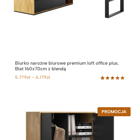
Biurko narożne biurowe premium loft office plus.
Blat 160x70cm z blendą
Z
5.779
zł
–
6.179
zł
a
Oceniony
73
5.00
na 5
k
na
r
podstawie
e
ocen
klientów
s
P
PROMOCJA
R
c
O
e
D
U
n
K
: