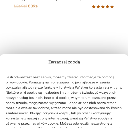
P
A
9
1.269
zł
839
zł
i
k
z
Oceniony
31
5.00
na 5
e
t
ł
na
r
u
podstawie
w
a
ocen
klientów
o
l
t
n
n
a
a
c
Zarządzaj zgodą
c
e
e
n
n
a
Jeśli odwiedzasz nasz serwis, możemy zbierać informacje za pomocą
a
w
plików cookie. Pomagają nam one zapewnić jak najlepsze wrażenia,
w
y
pokazują najistotniejsze funkcje - i ułatwiają Państwu korzystanie z witryny.
Niektóre pliki cookie są niezbędne i nie możemy świadczyć wszystkich
y
n
naszych usług bez nich. Inne pliki cookie, w tym te umieszczane przez
n
o
osoby trzecie, mogą zostać wyłączone - chociaż bez nich nasza strona
o
s
może nie działać tak dobrze, a treść może nie być dostosowana do Twoich
s
i
zainteresowań. Klikając przycisk Akceptuj lub po prostu kontynuując
korzystanie z naszej strony internetowej, wyrażają Państwo zgodę na
i
:
używanie przez nas plików cookie. Możesz odwiedzić naszą stronę z
ł
8