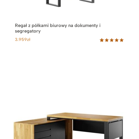
Regał z półkami biurowy na dokumenty i
segregatory
3.959
zł
Oceniony
17
5.00
na 5
na
podstawie
ocen
klientów