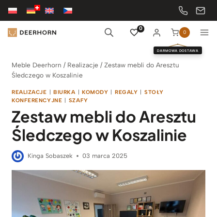
Przejdź
do
treści
0
0
DARMOWA DOSTAWA
Meble Deerhorn
/
Realizacje
/
Zestaw mebli do Aresztu
Śledczego w Koszalinie
REALIZACJE
|
BIURKA
|
KOMODY
|
REGALY
|
STOŁY
KONFERENCYJNE
|
SZAFY
Zestaw mebli do Aresztu
Śledczego w Koszalinie
Kinga Sobaszek
03 marca 2025