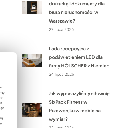
drukarkę i dokumenty dla
biura nieruchomości w
Warszawie?
27 lipca 2026
Lada recepcyjna z
podświetleniem LED dla
firmy HÖLSCHER z Niemiec
24 lipca 2026
- i
Jak wyposażyliśmy siłownię
emy
ne
SixPack Fitness w
ie
jąc
Przeworsku w meble na
wymiar?
zą
 w
22 lipca 2026