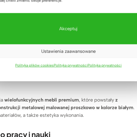
okoju ucznia. Na
dej chwili zmienić swoje preferencje.
ę podczas
Akceptuj
Ustawienia zaawansowane
W naszej ofercie
marki Deerhorn
każdy rodzic znajdzie dla
Polityka plików cookies
Polityka prywatności
Polityka prywatności
 mebli premium wykonanych z najwyższej jakości
uwagę, ponieważ to właśnie one znacząco wpływają na
ja
wielofunkcyjnych mebli premium
, które powstały
z
onstrukcji metalowej malowanej proszkowo w kolorze białym
.
teriałów, a także estetyka wykonania.
o pracy i nauki