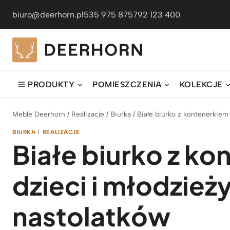
Przejdź
biuro@deerhorn.pl
535 975 875
792 123 400
do
treści
PRODUKTY
POMIESZCZENIA
KOLEKCJE
Meble Deerhorn
/
Realizacje
/
Biurka
/
Białe biurko z kontenerkiem 
BIURKA
|
REALIZACJE
Białe biurko z ko
dzieci i młodzież
nastolatków