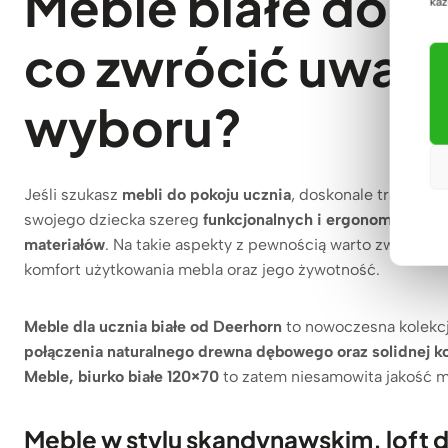
Meble białe do p
każ
co zwrócić uwag
wyboru?
Jeśli szukasz
mebli do pokoju ucznia
, doskonale trafiłeś. 
swojego dziecka szereg
funkcjonalnych i ergonomicznych
materiałów
. Na takie aspekty z pewnością warto zwrócić 
komfort użytkowania mebla oraz jego żywotność.
Meble dla ucznia białe od Deerhorn
to nowoczesna kolekc
połączenia naturalnego drewna dębowego oraz solidnej k
Meble, biurko białe 120×70
to zatem niesamowita jakość ma
Meble w stylu skandynawskim, loft d