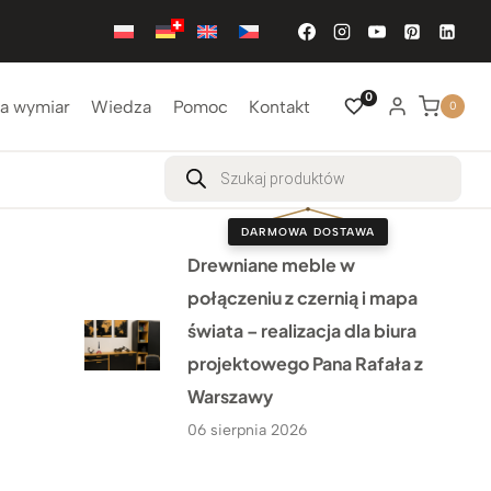
0
a wymiar
Wiedza
Pomoc
Kontakt
0
Wyszukiwarka
produktów
DARMOWA DOSTAWA
Drewniane meble w
połączeniu z czernią i mapa
świata – realizacja dla biura
projektowego Pana Rafała z
Warszawy
06 sierpnia 2026