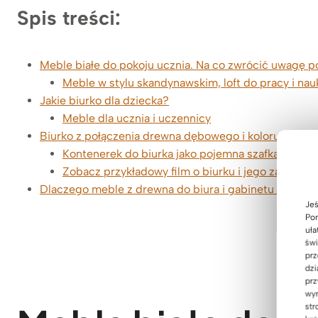
Spis treści:
Meble białe do pokoju ucznia. Na co zwrócić uwagę 
Meble w stylu skandynawskim, loft do pracy i nau
Jakie biurko dla dziecka?
Meble dla ucznia i uczennicy
Biurko z połączenia drewna dębowego i koloru białeg
Kontenerek do biurka jako pojemna szafka na zeszy
Zobacz przykładowy film o biurku i jego zaletach 
Dlaczego meble z drewna do biura i gabinetu od De
Jeś
Pom
uła
świ
prz
dzi
prz
wyr
str