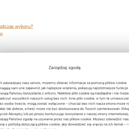
podczas wyboru?
ki
o – elegancja i funkcjonalność w jednym
ty, książki
Zarządzaj zgodą
?
erhorn – podsumowanie.
li odwiedzasz nasz serwis, możemy zbierać informacje za pomocą plików cookie.
agają nam one zapewnić jak najlepsze wrażenia, pokazują najistotniejsze funkcje 
twiają Państwu korzystanie z witryny. Niektóre pliki cookie są niezbędne i nie moż
adczyć wszystkich naszych usług bez nich. Inne pliki cookie, w tym te umieszcza
ez osoby trzecie, mogą zostać wyłączone - chociaż bez nich nasza strona może n
ałać tak dobrze, a treść może nie być dostosowana do Twoich zainteresowań. Klika
ycisk Akceptuj lub po prostu kontynuując korzystanie z naszej strony internetowej,
ażają Państwo zgodę na używanie przez nas plików cookie. Możesz odwiedzić nas
onę z polityką dotyczącą plików cookie, aby dowiedzieć się więcej na ich temat - i