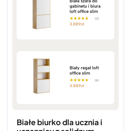
Biała szafa do
gabinetu i biura
loft office slim
(3)
3.889
zł
Oceniono
5.00
na 5
Biały regał loft
office slim
(6)
3.889
zł
Oceniono
5.00
na 5
Białe biurko dla ucznia i