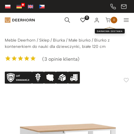
Przejdź
do
treści
0
0
DARMOWA DOSTAWA
Meble Deerhorn
/
Sklep
/
Biurka
/
Małe biurko
/
Biurko z
kontenerkiem do nauki dla dziewczynki, białe 120 cm
(
3
opinie klienta)
Oceniony
3
5.00
na 5 na
podstawie
ocen klientów