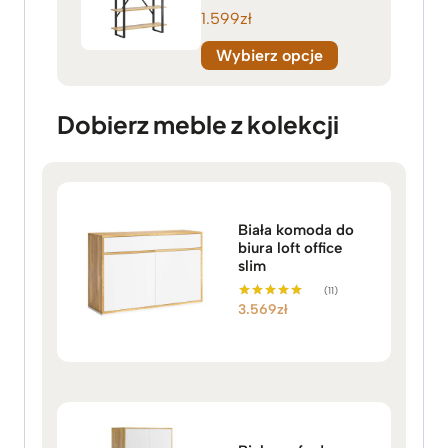
1.599
zł
Wybierz opcje
Dobierz meble z kolekcji
Biała komoda do
biura loft office
slim
(11)
3.569
zł
Oceniono
5.00
na 5