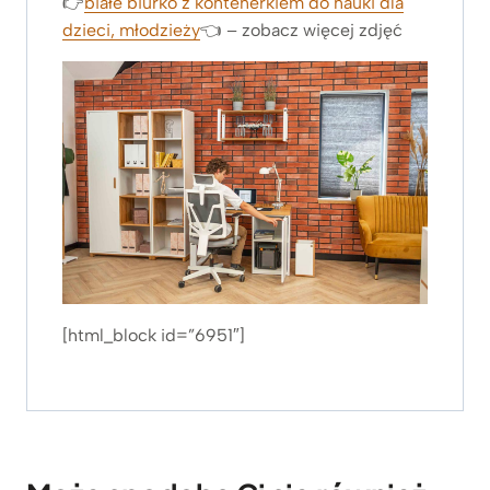
👉
białe biurko z kontenerkiem do nauki dla
dzieci, młodzieży
👈 – zobacz więcej zdjęć
[html_block id=”6951″]