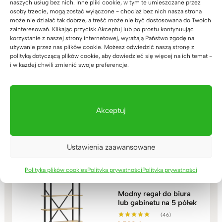
naszych usług bez nich. Inne pliki cookie, w tym te umieszczane przez
5.00
na 5
osoby trzecie, mogą zostać wyłączone - chociaż bez nich nasza strona
może nie działać tak dobrze, a treść może nie być dostosowana do Twoich
zainteresowań. Klikając przycisk Akceptuj lub po prostu kontynuując
korzystanie z naszej strony internetowej, wyrażają Państwo zgodę na
używanie przez nas plików cookie. Możesz odwiedzić naszą stronę z
polityką dotyczącą plików cookie, aby dowiedzieć się więcej na ich temat -
i w każdej chwili zmienić swoje preferencje.
Biurko dębowe biurowe
Loft Office Plus Prawe
(71)
Zakres
3.999
zł
–
4.549
zł
Oceniono
Akceptuj
5.00
cen:
na 5
od
3.999zł
Ustawienia zaawansowane
do
4.549zł
Polityka plików cookies
Polityka prywatności
Polityka prywatności
Modny regał do biura
lub gabinetu na 5 półek
(46)