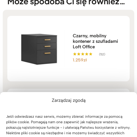
Może spodoba Ci się również…
Czarny, mobilny
kontener z szufladami
Loft Office
(52)
1.259
zł
Oceniono
5.00
na 5
Zarządzaj zgodą
Komoda do biura lub
gabinetu. Styl
nowoczesny, loft.
Jeśli odwiedzasz nasz serwis, możemy zbierać informacje za pomocą
Czarna. szer. 140cm
plików cookie. Pomagają nam one zapewnić jak najlepsze wrażenia,
pokazują najistotniejsze funkcje - i ułatwiają Państwu korzystanie z witryny.
(17)
Niektóre pliki cookie są niezbędne i nie możemy świadczyć wszystkich
3.239
zł
Oceniono