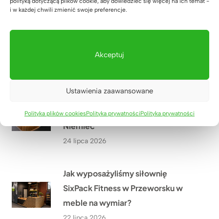
polityką dotyczącą plików cookie, aby dowiedzieć się więcej na ich temat -
Jak stworzyliśmy szafę biurową z
i w każdej chwili zmienić swoje preferencje.
miejscem na drukarkę i dokumenty
dla biura nieruchomości w
Warszawie?
Akceptuj
27 lipca 2026
Ustawienia zaawansowane
Lada recepcyjna z podświetleniem
LED dla firmy HÖLSCHER z
Polityka plików cookies
Polityka prywatności
Polityka prywatności
Niemiec
24 lipca 2026
Jak wyposażyliśmy siłownię
SixPack Fitness w Przeworsku w
meble na wymiar?
22 lipca 2026