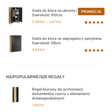
Oceniony
47
5.00
na 5
na
Szafa do biura na ubrania i segregatory.
PROD
PROMOCJA
podstawie
Szerokość 100cm
W
ocen
PROM
klientów
Zakres
3.489
zł
–
3.879
zł
cen:
Oceniony
44
5.00
na 5
od
na
3.489zł
Szafa do biura na segregatory zamykana.
podstawie
Szerokość 118cm
do
ocen
klientów
3.879zł
3.899
zł
Oceniony
62
5.00
na 5
na
podstawie
ocen
NAJPOPULARNIEJSZE REGAŁY
klientów
Regał biurowy do archiwizacji
dokumentów czarny z elementami
drewnopodobnymi
1.589
zł