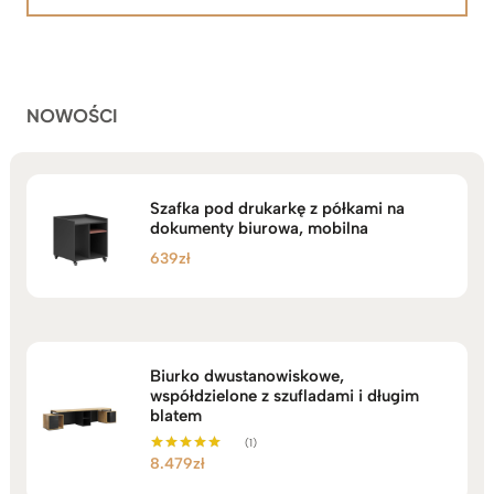
na
2.199zł
podstawie
do
ocen
klientów
2.749zł
NOWOŚCI
Szafka pod drukarkę z półkami na
dokumenty biurowa, mobilna
639
zł
Biurko dwustanowiskowe,
współdzielone z szufladami i długim
blatem
(1)
8.479
zł
Oceniono
5.00
na 5