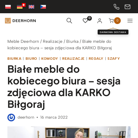
Przejdź
do
treści
0
0
DARMOWA DOSTAWA
Meble Deerhorn
/
Realizacje
/
Biurka
/
Białe meble do
kobiecego biura – sesja zdjęciowa dla KARKO Biłgoraj
BIURKA
|
BIURO
|
KOMODY
|
REALIZACJE
|
REGALY
|
SZAFY
Białe meble do
kobiecego biura – sesja
zdjęciowa dla KARKO
Biłgoraj
deerhorn
16 marca 2022