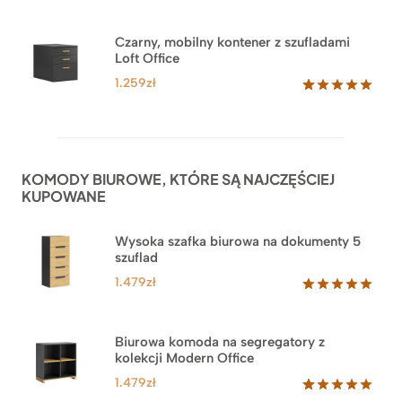
Czarny, mobilny kontener z szufladami
Loft Office
1.259
zł
Oceniony
52
5.00
na 5
na
podstawie
ocen
KOMODY BIUROWE, KTÓRE SĄ NAJCZĘŚCIEJ
klientów
KUPOWANE
Wysoka szafka biurowa na dokumenty 5
szuflad
1.479
zł
Oceniony
1
5.00
na 5
na
Biurowa komoda na segregatory z
podstawie
kolekcji Modern Office
oceny
klienta
1.479
zł