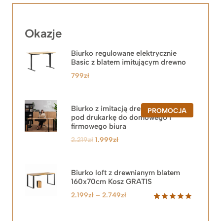
Okazje
Biurko regulowane elektrycznie
Basic z blatem imitującym drewno
799
zł
Biurko z imitacją drewna z szafką
PRODUKT
PROMOCJA
pod drukarkę do domowego i
W
PROMOCJ
firmowego biura
Pierwotna
Aktualna
2.219
zł
1.999
zł
cena
cena
wynosiła:
wynosi:
2.219zł.
1.999zł.
Biurko loft z drewnianym blatem
160x70cm Kosz GRATIS
Zakres
2.199
zł
–
2.749
zł
cen:
Oceniony
92
5.00
na 5
od