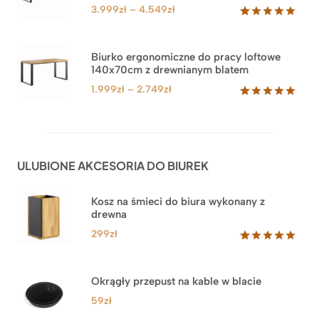
klienta
Zakres
3.999
zł
–
4.549
zł
cen:
Oceniony
71
5.00
na 5
od
na
3.999zł
Biurko ergonomiczne do pracy loftowe
podstawie
140x70cm z drewnianym blatem
do
ocen
klientów
4.549zł
Zakres
1.999
zł
–
2.749
zł
cen:
Oceniony
92
5.00
na 5
od
na
1.999zł
podstawie
do
ocen
ULUBIONE AKCESORIA DO BIUREK
klientów
2.749zł
Kosz na śmieci do biura wykonany z
drewna
299
zł
Oceniony
33
5.00
na 5
na
Okrągły przepust na kable w blacie
podstawie
ocen
59
zł
klientów