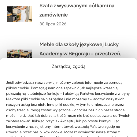
Szafa z wysuwanymi półkami na
zamówienie
30 lipca 2026
Meble dla szkoły językowej Lucky
Academy w Biłgoraju – przestrzeń,
która wspiera naukę
Zarządzaj zgodą
29 lipca 2026
Jeśli odwiedzasz nasz serwis, możemy zbierać informacje za pomocą
plików cookie. Pomagają nam one zapewnić jak najlepsze wrażenia,
Meble biurowe dla Kancelarii
pokazują najistotniejsze funkcje - i ułatwiają Państwu korzystanie z witryny.
Niektóre pliki cookie są niezbędne i nie możemy świadczyć wszystkich
Adwokackiej Adwokat Marty
naszych usług bez nich. Inne pliki cookie, w tym te umieszczane przez
Giezowskiej w Zielonej Górze
osoby trzecie, mogą zostać wyłączone - chociaż bez nich nasza strona
może nie działać tak dobrze, a treść może nie być dostosowana do Twoich
28 lipca 2026
zainteresowań. Klikając przycisk Akceptuj lub po prostu kontynuując
korzystanie z naszej strony internetowej, wyrażają Państwo zgodę na
używanie przez nas plików cookie. Możesz odwiedzić naszą stronę z