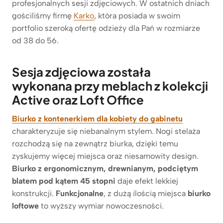
profesjonalnych sesji zdjęciowych. W ostatnich dniach
gościliśmy firmę
Karko
, która posiada w swoim
portfolio szeroką ofertę odzieży dla Pań w rozmiarze
od 38 do 56.
Sesja zdjęciowa została
wykonana przy meblach z kolekcji
Active oraz Loft Office
Biurko z kontenerkiem dla kobiety do gabinetu
charakteryzuje się niebanalnym stylem. Nogi stelaża
rozchodzą się na zewnątrz biurka, dzięki temu
zyskujemy więcej miejsca oraz niesamowity design.
Biurko z ergonomiczn
ym, drewnianym, podciętym
blatem pod kątem 45 stopni
daje efekt lekkiej
konstrukcji.
Funkcjonalne
, z dużą ilością miejsca
biurko
loftowe
to wyższy wymiar nowoczesności.