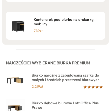
Kontenerek pod biurko na drukarkę,
mobilny
739
zł
NAJCZĘŚCIEJ WYBIERANE BIURKA PREMIUM
Biurko narożne z zabudowaną szafką do
małych i średnich przestrzeni biurowych
2.219
zł
Oceniony
1
5.00
na 5
na
Biurko dębowe biurowe Loft Office Plus
podstawie
Prawe
oceny