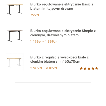
Biurko regulowane elektrycznie Basic z
blatem imitującym drewno
799
zł
Biurko regulowane elektrycznie Simple z
ciemnym, drewnianym blatem
Zakres
1.499
zł
–
1.899
zł
cen:
od
1.499zł
Biurko z regulacją wysokości białe z
cienkim blatem slim 160x70cm
do
1.899zł
Zakres
2.989
zł
–
3.189
zł
cen:
Oceniony
8
5.00
na 5
od
na
2.989zł
podstawie
do
ocen
klientów
3.189zł