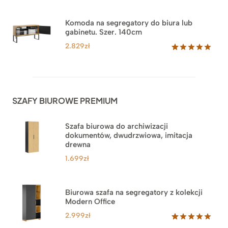
Oceniony
18
5.00
na 5
na
Komoda na segregatory do biura lub
podstawie
gabinetu. Szer. 140cm
ocen
klientów
2.829
zł
Oceniony
42
5.00
na 5
na
podstawie
ocen
SZAFY BIUROWE PREMIUM
klientów
Szafa biurowa do archiwizacji
dokumentów, dwudrzwiowa, imitacja
drewna
1.699
zł
Biurowa szafa na segregatory z kolekcji
Modern Office
2.999
zł