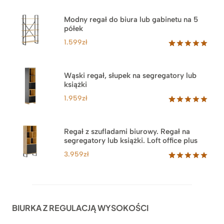
Modny regał do biura lub gabinetu na 5
półek
1.599
zł
Oceniony
46
5.00
na 5
na
Wąski regał, słupek na segregatory lub
podstawie
książki
ocen
klientów
1.959
zł
Oceniony
35
5.00
na 5
na
Regał z szufladami biurowy. Regał na
podstawie
segregatory lub książki. Loft office plus
ocen
klientów
3.959
zł
Oceniony
45
5.00
na 5
na
podstawie
ocen
BIURKA Z REGULACJĄ WYSOKOŚCI
klientów