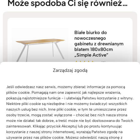
Może spodoba Ci się również…
Białe biurko do
nowoczesnego
gabinetu z drewnianym
blatem 180x80cm
„Simple Active”
(8)
Zakres
3.999
zł
–
4.349
zł
Oceniono
Zarządzaj zgodą
5.00
cen:
na 5
od
Jeśli odwiedzasz nasz serwis, możemy zbierać informacje za pomocą
3.999zł
plików cookie. Pomagają nam one zapewnić jak najlepsze wrażenia,
do
pokazują najistotniejsze funkcje - i ułatwiają Państwu korzystanie z witryny.
4.349zł
Niektóre pliki cookie są niezbędne i nie możemy świadczyć wszystkich
naszych usług bez nich. Inne pliki cookie, w tym te umieszczane przez
Czarny, mobilny
osoby trzecie, mogą zostać wyłączone - chociaż bez nich nasza strona
kontener z szufladami
może nie działać tak dobrze, a treść może nie być dostosowana do Twoich
Loft Office
zainteresowań. Klikając przycisk Akceptuj lub po prostu kontynuując
(52)
korzystanie z naszej strony internetowej, wyrażają Państwo zgodę na
1.259
zł
Oceniono
używanie przez nas plików cookie. Możesz odwiedzić naszą stronę z