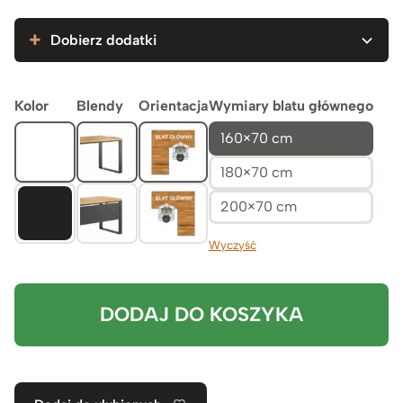
5.999zł
Dobierz dodatki
Kolor
Blendy
Orientacja
Wymiary blatu głównego
160×70 cm
180×70 cm
200×70 cm
Wyczyść
DODAJ DO KOSZYKA