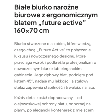
w
a
Białe biurko narożne
o
l
t
n
biurowe z ergonomicznym
n
a
blatem „future active”
a
c
c
e
160×70 cm
e
n
n
a
Biurko stworzone dla kobiet, które wiedzą,
a
w
w
y
czego chcą. „Future Active” to połączenie
y
n
luksusu i nowoczesnego designu, które
n
o
przyciąga wzrok i podkreśla profesjonalizm w
o
s
nowoczesnym biurze lub eleganckim
s
i
gabinecie. Jego dębowy blat, podcięty pod
i
:
kątem 45°, nadaje mu lekkości, a stalowy
ł
3
stelaż zapewnia stabilność i trwałość na lata.
a
.
:
1
Każdy detal został dopracowany – od
3
5
olejowoskowej ochrony blatu, odpornej na
.
9
plamy, po elegancki kontenerek z miejscem
4
z