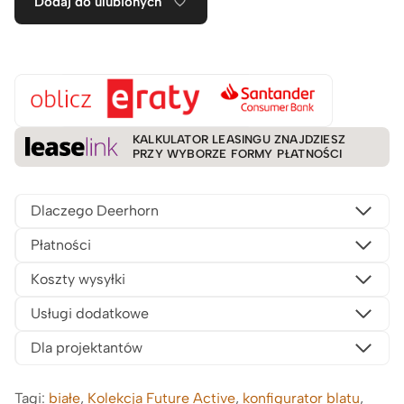
Dodaj do ulubionych
KALKULATOR LEASINGU ZNAJDZIESZ
PRZY WYBORZE FORMY PŁATNOŚCI
Dlaczego Deerhorn
Płatności
Koszty wysyłki
Usługi dodatkowe
Dla projektantów
Tagi:
białe
,
Kolekcja Future Active
,
konfigurator blatu
,