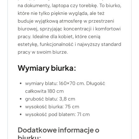
9
ł
na dokumenty, laptopa czy torebkę. To biurko,
9
.
które nie tylko pięknie wygląda, ale też
z
buduje wyjątkową atmosferę w przestrzeni
ł
biurowej, sprzyjając koncentracji i komfortowi
.
pracy. Idealne dla kobiet, które cenią
estetykę, funkcjonalność i najwyższy standard
pracy w swoim biurze.
Wymiary biurka:
wymiary blatu: 160×70 cm. Długość
całkowita 180 cm
grubość blatu: 3,8 cm
wysokość biurka: 75 cm
wysokość pod blatem: 71 cm
Dodatkowe informacje o
biurku: