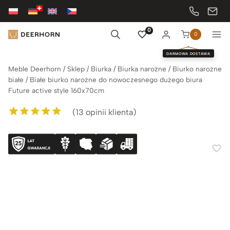
Przejdź
do
treści
0
0
DARMOWA DOSTAWA
Meble Deerhorn
/
Sklep
/
Biurka
/
Biurka narożne
/
Biurko narożne
białe
/
Białe biurko narożne do nowoczesnego dużego biura
Future active style 160x70cm
(
13
opinii klienta)
Oceniony
13
5.00
na 5 na
podstawie
ocen klientów