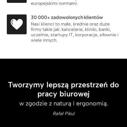
europejskimi normami.
30 000+ zadowolonych klientów
Nasi klienci to małe, średnie oraz duże
firmy takie jak: kancelarie, kliniki, banki,
uczelnie, startupy IT, korporacje, siłownie i
wiele innych.
Tworzymy lepszą przestrzeń do
pracy biurowej
w zgodzie z naturą i ergonomią.
Rafał Pikul