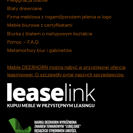
Pielęgnacja blatów
Blaty drewniane
Firma meblowa z rogami/porożem jelenia w logo
Meble biurowe z certyfikatami
Biurka z blatem o nietypowym kształcie
Pomoc – F.A.Q.
Metamorfozy biur i gabinetów
Meble DEERHORN można nabyć w przystępnej ofercie
leasingowej. O szczegóły pytaj naszych sprzedawców.