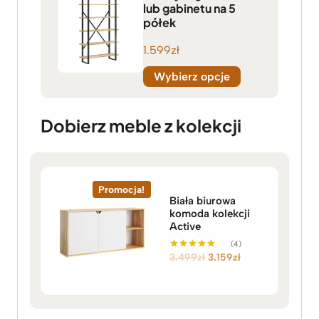
lub gabinetu na 5
półek
1.599
zł
Wybierz opcje
Dobierz meble z kolekcji
Promocja!
Biała biurowa
komoda kolekcji
Active
(4)
P
A
3.499
zł
3.159
zł
Oceniono
5.00
i
k
na 5
e
t
r
u