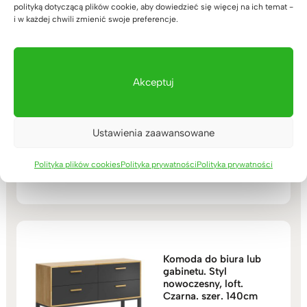
5.00
polityką dotyczącą plików cookie, aby dowiedzieć się więcej na ich temat -
na 5
i w każdej chwili zmienić swoje preferencje.
Akceptuj
Biurko premium do
gabinetu. Future active
style 180x70cm
Ustawienia zaawansowane
(9)
Zakres
4.399
zł
–
4.949
zł
Oceniono
Polityka plików cookies
Polityka prywatności
Polityka prywatności
5.00
cen:
na 5
od
4.399zł
do
4.949zł
Komoda do biura lub
gabinetu. Styl
nowoczesny, loft.
Czarna. szer. 140cm