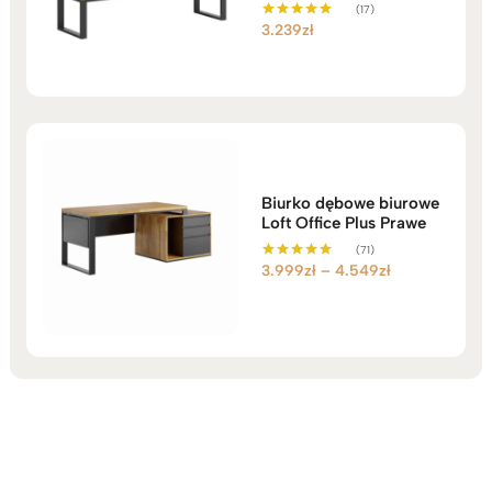
(17)
3.239
zł
Oceniono
5.00
na 5
Biurko dębowe biurowe
Loft Office Plus Prawe
(71)
Zakres
3.999
zł
–
4.549
zł
Oceniono
5.00
cen:
na 5
od
3.999zł
do
4.549zł