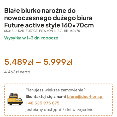
Białe biurko narożne do
nowoczesnego dużego biura
Future active style 160x70cm
SKU:
BIU-NAR-FUTACT-POWKON-L-BIA-BB-160x70
Wysyłka w 1–3 dni robocze
Zakres
5.489
zł
–
5.999
zł
4.463zł netto
cen:
od
Planujesz większe zamówienie?
Skontaktuj się z nami
biuro@deerhorn.pl
5.489zł
+48 535 975 875
jesteśmy dostępni 7 dni w tygodniu!
do