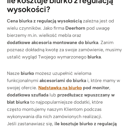
Ile kosztuje biurko z regulacją
wysokości?
Cena biurka z regulacją wysokością
zależna jest od
wielu czynników. Jako firma
Deerhorn
pod uwagę
bierzemy m.in. wielkość mebla oraz
dodatkowe akcesoria montowane do biurka
. Zanim
poznasz dokładną kwotę za swoje zamówienie, musimy
ustalić wygląd Twojego wymarzonego
biurka
.
Nasze
biurko
możesz uzupełnić wieloma
funkcjonalnymi
akcesoriami do biurka
i, które mamy w
swojej ofercie.
Nadstawka na biurko
pod monitor
,
dodatkowa szuflada
lub
przedłużacz wpuszczany w
blat biurka
to najpopularniejsze dodatki, które
często montujemy naszym Klientom podczas
wykonywania dla nich zamówionych realizacji.
Jeśli zastanawiasz się,
ile kosztuje biurko z regulacją