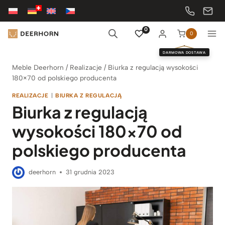
Przejdź
do
treści
0
0
DARMOWA DOSTAWA
Meble Deerhorn
/
Realizacje
/
Biurka z regulacją wysokości
180×70 od polskiego producenta
REALIZACJE
|
BIURKA Z REGULACJĄ
Biurka z regulacją
wysokości 180×70 od
polskiego producenta
deerhorn
31 grudnia 2023