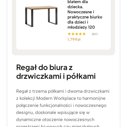
blatem dla
dziecka.
Nowoczesne i
praktyczne biurko
dla dzieci i
młodzieży 120
(57)
1.799
zł
Oceniono
5.00
na 5
Regał do biura z
drzwiczkami i półkami
Regał z trzema półkami i dwoma drzwiczkami
z kolekcji Modern Workplace to harmonijne
połączenie funkcjonalności i nowoczesnego
designu, doskonale wpisujące się w
dynamiczne otoczenie nowoczesnych
przestrzeni biurowych czy mieszkalnych.