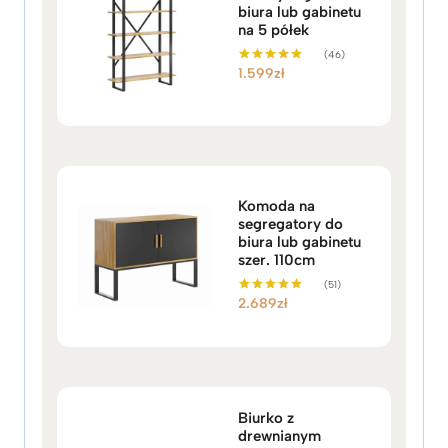
biura lub gabinetu
na 5 półek
(46)
1.599
zł
Oceniono
5.00
na 5
Komoda na
segregatory do
biura lub gabinetu
szer. 110cm
(51)
2.689
zł
Oceniono
5.00
na 5
Biurko z
drewnianym