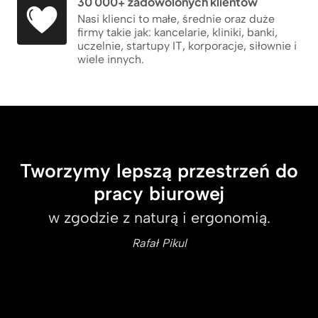
30 000+ zadowolonych klientów
Nasi klienci to małe, średnie oraz duże
firmy takie jak: kancelarie, kliniki, banki,
uczelnie, startupy IT, korporacje, siłownie i
wiele innych.
Tworzymy lepszą przestrzeń do
pracy biurowej
w zgodzie z naturą i ergonomią.
Rafał Pikul