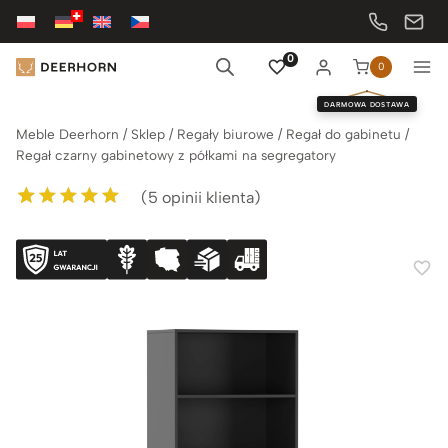
Przejdź
do
treści
0
0
DARMOWA DOSTAWA
Meble Deerhorn
/
Sklep
/
Regały biurowe
/
Regał do gabinetu
/
Regał czarny gabinetowy z półkami na segregatory
(
5
opinii klienta)
Oceniony
5
5.00
na 5 na
podstawie
ocen klientów