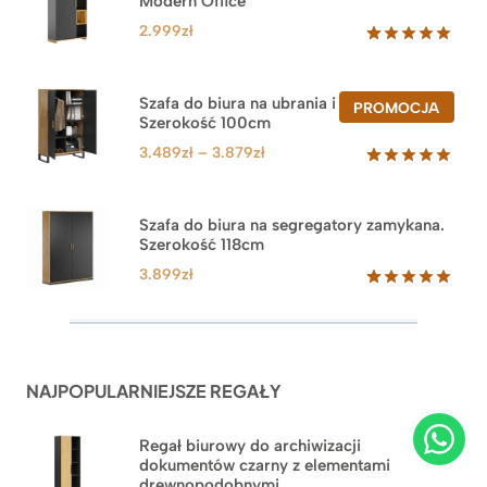
Modern Office
2.999
zł
Oceniony
47
5.00
na 5
na
Szafa do biura na ubrania i segregatory.
PROD
PROMOCJA
podstawie
Szerokość 100cm
W
ocen
PROM
klientów
Zakres
3.489
zł
–
3.879
zł
cen:
Oceniony
44
5.00
na 5
od
na
3.489zł
Szafa do biura na segregatory zamykana.
podstawie
Szerokość 118cm
do
ocen
klientów
3.879zł
3.899
zł
Oceniony
62
5.00
na 5
na
podstawie
ocen
NAJPOPULARNIEJSZE REGAŁY
klientów
Regał biurowy do archiwizacji
dokumentów czarny z elementami
drewnopodobnymi