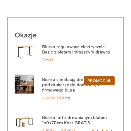
Okazje
Biurko regulowane elektrycznie
Basic z blatem imitującym drewno
799
zł
Biurko z imitacją drewna z szafką
PRODUKT
PROMOCJA
pod drukarkę do domowego i
W
PROMOCJ
firmowego biura
Pierwotna
Aktualna
2.219
zł
1.999
zł
cena
cena
wynosiła:
wynosi:
2.219zł.
1.999zł.
Biurko loft z drewnianym blatem
160x70cm Kosz GRATIS
Zakres
2.199
zł
–
2.749
zł