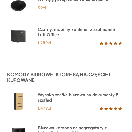
podstawie
ocen
59
zł
klientów
Czarny, mobilny kontener z szufladami
Loft Office
1.259
zł
Oceniony
52
5.00
na 5
na
podstawie
ocen
KOMODY BIUROWE, KTÓRE SĄ NAJCZĘŚCIEJ
klientów
KUPOWANE
Wysoka szafka biurowa na dokumenty 5
szuflad
1.479
zł
Oceniony
1
5.00
na 5
na
Biurowa komoda na segregatory z
podstawie