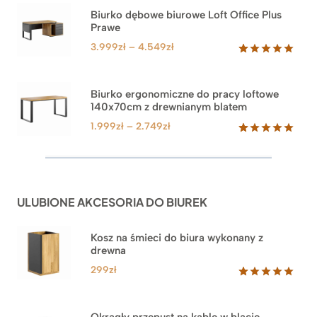
na
Biurko dębowe biurowe Loft Office Plus
podstawie
Prawe
oceny
klienta
Zakres
3.999
zł
–
4.549
zł
cen:
Oceniony
71
5.00
na 5
od
na
3.999zł
Biurko ergonomiczne do pracy loftowe
podstawie
140x70cm z drewnianym blatem
do
ocen
klientów
4.549zł
Zakres
1.999
zł
–
2.749
zł
cen:
Oceniony
92
5.00
na 5
od
na
1.999zł
podstawie
do
ocen
ULUBIONE AKCESORIA DO BIUREK
klientów
2.749zł
Kosz na śmieci do biura wykonany z
drewna
299
zł
Oceniony
33
5.00
na 5
na
Okrągły przepust na kable w blacie