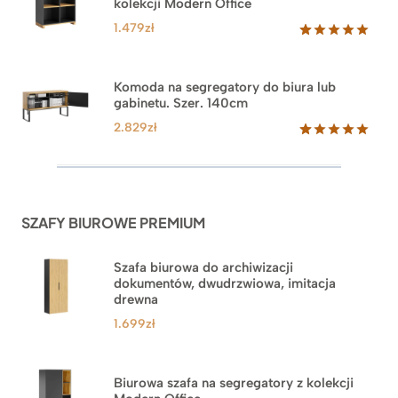
kolekcji Modern Office
oceny
klienta
1.479
zł
Oceniony
18
5.00
na 5
na
Komoda na segregatory do biura lub
podstawie
gabinetu. Szer. 140cm
ocen
klientów
2.829
zł
Oceniony
42
5.00
na 5
na
podstawie
ocen
SZAFY BIUROWE PREMIUM
klientów
Szafa biurowa do archiwizacji
dokumentów, dwudrzwiowa, imitacja
drewna
1.699
zł
Biurowa szafa na segregatory z kolekcji