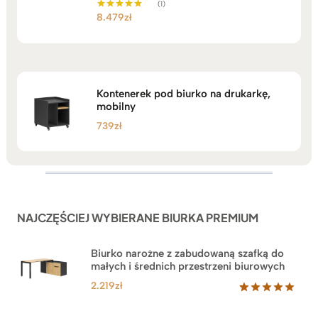
(1)
8.479
zł
Oceniono
5.00
na 5
Kontenerek pod biurko na drukarkę,
mobilny
739
zł
NAJCZĘŚCIEJ WYBIERANE BIURKA PREMIUM
Biurko narożne z zabudowaną szafką do
małych i średnich przestrzeni biurowych
2.219
zł
Oceniony
1
5.00
na 5