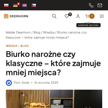
Przejdź
do
treści
0
0
DARMOWA DOSTAWA
Meble Deerhorn
/
Blog
/
Wiedza
/
Biurko narożne czy
klasyczne – które zajmuje mniej miejsca?
WIEDZA
|
BLOG
Biurko narożne czy
klasyczne – które zajmuje
mniej miejsca?
Piotr Solak
31 stycznia 2025