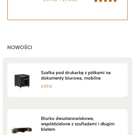
cen:
Oceniony
92
5.00
na 5
od
na
2.199zł
podstawie
do
ocen
klientów
2.749zł
NOWOŚCI
Szafka pod drukarkę z półkami na
dokumenty biurowa, mobilna
639
zł
Biurko dwustanowiskowe,
współdzielone z szufladami i długim
blatem