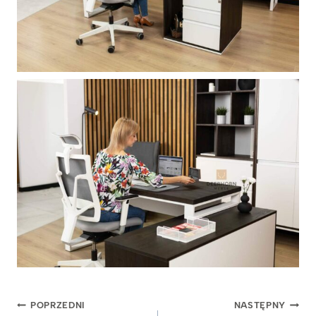
Nawigacja
POPRZEDNI
NASTĘPNY