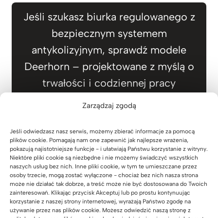
Jeśli szukasz biurka regulowanego z
bezpiecznym systemem
antykolizyjnym, sprawdź modele
Deerhorn – projektowane z myślą o
trwałości i codziennej pracy
Zarządzaj zgodą
Jeśli odwiedzasz nasz serwis, możemy zbierać informacje za pomocą
plików cookie. Pomagają nam one zapewnić jak najlepsze wrażenia,
Biurko z regulacją
pokazują najistotniejsze funkcje - i ułatwiają Państwu korzystanie z witryny.
wysokości i
Niektóre pliki cookie są niezbędne i nie możemy świadczyć wszystkich
drewnianym blatem
naszych usług bez nich. Inne pliki cookie, w tym te umieszczane przez
160x70cm
osoby trzecie, mogą zostać wyłączone - chociaż bez nich nasza strona
może nie działać tak dobrze, a treść może nie być dostosowana do Twoich
(47)
zainteresowań. Klikając przycisk Akceptuj lub po prostu kontynuując
Z
2.989
zł
–
3.189
zł
Oceniono
korzystanie z naszej strony internetowej, wyrażają Państwo zgodę na
5.00
a
na 5
używanie przez nas plików cookie. Możesz odwiedzić naszą stronę z