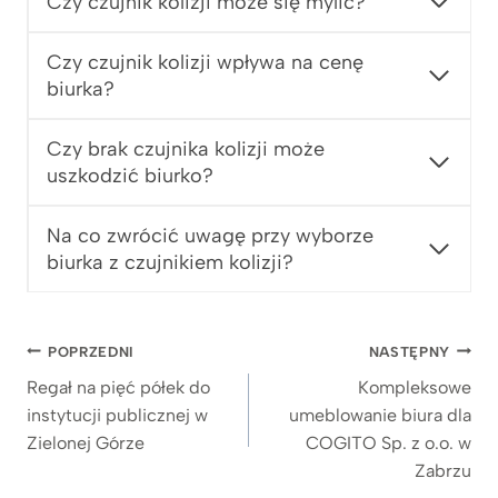
Czy czujnik kolizji może się mylić?
Czy czujnik kolizji wpływa na cenę
biurka?
Czy brak czujnika kolizji może
uszkodzić biurko?
Na co zwrócić uwagę przy wyborze
biurka z czujnikiem kolizji?
Nawigacja
POPRZEDNI
NASTĘPNY
wpisu
Regał na pięć półek do
Kompleksowe
instytucji publicznej w
umeblowanie biura dla
Zielonej Górze
COGITO Sp. z o.o. w
Zabrzu