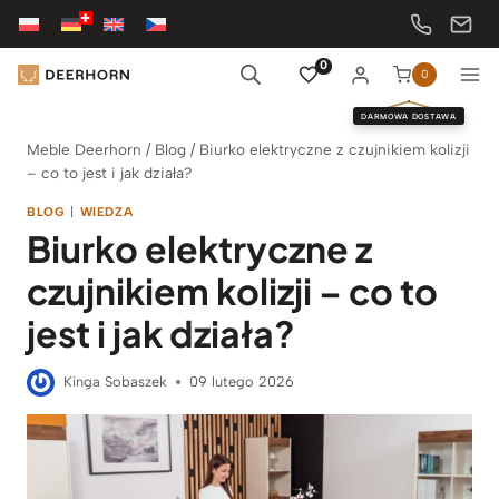
Przejdź
do
treści
0
0
DARMOWA DOSTAWA
Meble Deerhorn
/
Blog
/
Biurko elektryczne z czujnikiem kolizji
– co to jest i jak działa?
BLOG
|
WIEDZA
Biurko elektryczne z
czujnikiem kolizji – co to
jest i jak działa?
Kinga Sobaszek
09 lutego 2026