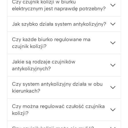
Czy czujnik kolizji w biurku
3
elektrycznym jest naprawdę potrzebny?
.
1
Jak szybko działa system antykolizyjny?
8
9
z
Czy każde biurko regulowane ma
ł
czujnik kolizji?
Jakie są rodzaje czujników
antykolizyjnych?
Czy system antykolizyjny działa w obu
kierunkach?
Czy można regulować czułość czujnika
kolizji?