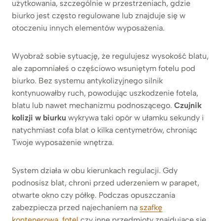
użytkowania, szczególnie w przestrzeniach, gdzie
biurko jest często regulowane lub znajduje się w
otoczeniu innych elementów wyposażenia.
Wyobraź sobie sytuację, że regulujesz wysokość blatu,
ale zapomniałeś o częściowo wsuniętym fotelu pod
biurko. Bez systemu antykolizyjnego silnik
kontynuowałby ruch, powodując uszkodzenie fotela,
blatu lub nawet mechanizmu podnoszącego.
Czujnik
kolizji w biurku
wykrywa taki opór w ułamku sekundy i
natychmiast cofa blat o kilka centymetrów, chroniąc
Twoje wyposażenie wnętrza.
System działa w obu kierunkach regulacji. Gdy
podnosisz blat, chroni przed uderzeniem w parapet,
otwarte okno czy półkę. Podczas opuszczania
zabezpiecza przed najechaniem na
szafkę
kontenerową
,
fotel
czy inne przedmioty znajdujące się