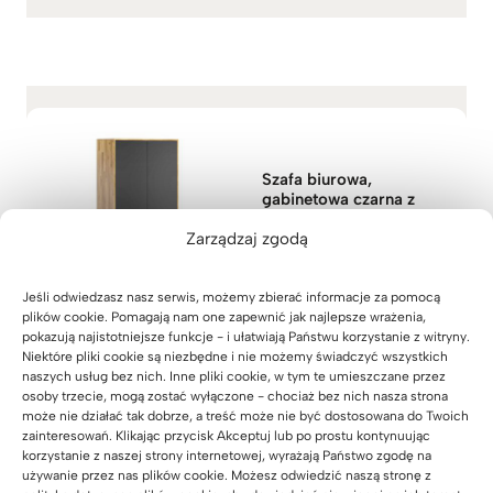
1
7
9
z
ł
Szafa biurowa,
gabinetowa czarna z
kolekcji loft office plus
Zarządzaj zgodą
(45)
3.999
zł
Oceniono
5.00
na 5
Jeśli odwiedzasz nasz serwis, możemy zbierać informacje za pomocą
plików cookie. Pomagają nam one zapewnić jak najlepsze wrażenia,
pokazują najistotniejsze funkcje - i ułatwiają Państwu korzystanie z witryny.
Niektóre pliki cookie są niezbędne i nie możemy świadczyć wszystkich
naszych usług bez nich. Inne pliki cookie, w tym te umieszczane przez
osoby trzecie, mogą zostać wyłączone - chociaż bez nich nasza strona
może nie działać tak dobrze, a treść może nie być dostosowana do Twoich
zainteresowań. Klikając przycisk Akceptuj lub po prostu kontynuując
korzystanie z naszej strony internetowej, wyrażają Państwo zgodę na
Zobacz inne zestawienie do
używanie przez nas plików cookie. Możesz odwiedzić naszą stronę z