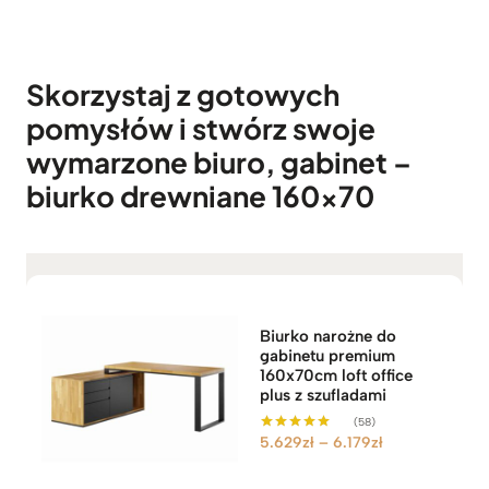
e
n
:
Skorzystaj z gotowych
o
d
pomysłów i stwórz swoje
5
wymarzone biuro, gabinet –
.
biurko drewniane 160×70
6
2
9
z
ł
d
o
Biurko narożne do
gabinetu premium
6
160x70cm loft office
.
plus z szufladami
1
(58)
7
Z
5.629
zł
–
6.179
zł
Oceniono
9
5.00
a
na 5
z