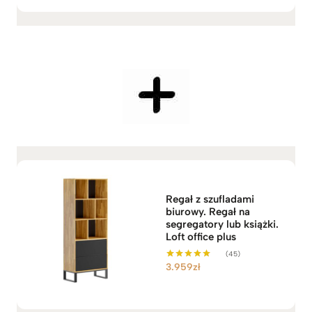
k
ł
r
e
s
c
e
n
:
o
d
5
.
6
Regał z szufladami
2
biurowy. Regał na
9
segregatory lub książki.
z
Loft office plus
ł
(45)
d
3.959
zł
Oceniono
o
5.00
na 5
6
.