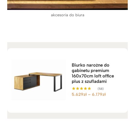
akcesoria do biura
Biurko narożne do
gabinetu premium
160x70cm loft office
plus z szufladami
(58)
Z
5.629
zł
–
6.179
zł
Oceniono
5.00
a
na 5
k
r
e
s
c