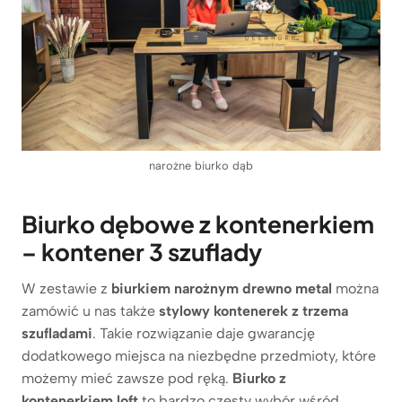
narożne biurko dąb
Biurko dębowe z kontenerkiem
– kontener 3 szuflady
W zestawie z
biurkiem narożnym drewno metal
można
zamówić u nas także
stylowy kontenerek z trzema
szufladami
. Takie rozwiązanie daje gwarancję
dodatkowego miejsca na niezbędne przedmioty, które
możemy mieć zawsze pod ręką.
Biurko z
kontenerkiem loft
to bardzo częsty wybór wśród