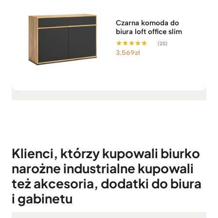
Czarna komoda do
biura loft office slim
(20)
3.569
zł
Oceniono
5.00
na 5
Klienci, którzy kupowali biurko
narożne industrialne kupowali
też akcesoria, dodatki do biura
i gabinetu