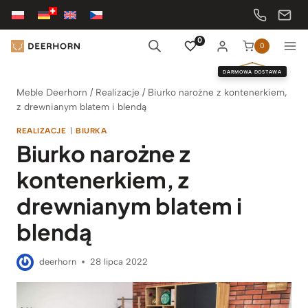
Przejdź
do
treści
0
0
DARMOWA DOSTAWA
Meble Deerhorn
/
Realizacje
/
Biurko narożne z kontenerkiem,
z drewnianym blatem i blendą
REALIZACJE
|
BIURKA
Biurko narożne z
kontenerkiem, z
drewnianym blatem i
blendą
deerhorn
28 lipca 2022