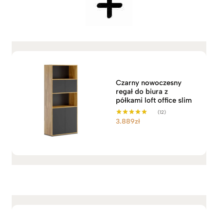
n
:
o
d
5
.
6
2
Czarny nowoczesny
9
regał do biura z
z
półkami loft office slim
ł
(12)
d
3.889
zł
Oceniono
5.00
o
na 5
6
.
1
7
9
z
ł