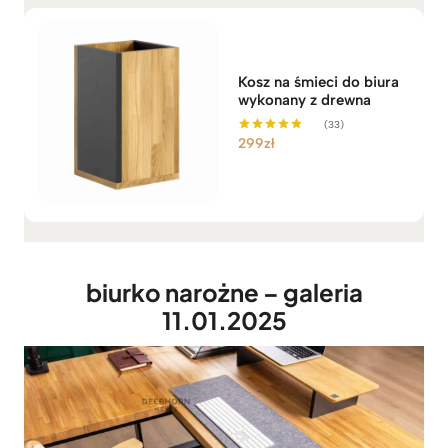
Kosz na śmieci do biura
wykonany z drewna
(33)
299
zł
Oceniono
5.00
na 5
biurko narożne – galeria
11.01.2025