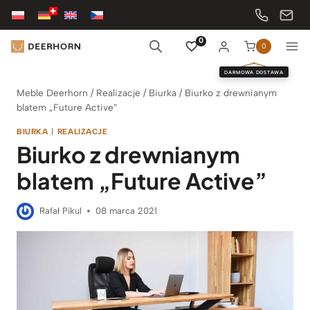
Przejdź
do
treści
0
0
DARMOWA DOSTAWA
Meble Deerhorn
/
Realizacje
/
Biurka
/
Biurko z drewnianym
blatem „Future Active”
BIURKA
|
REALIZACJE
Biurko z drewnianym
blatem „Future Active”
Rafał Pikul
08 marca 2021