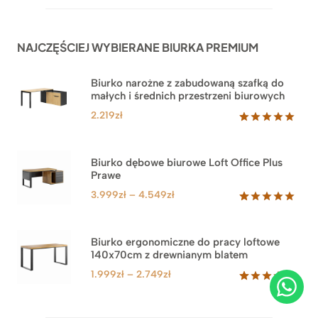
NAJCZĘŚCIEJ WYBIERANE BIURKA PREMIUM
Biurko narożne z zabudowaną szafką do
małych i średnich przestrzeni biurowych
2.219
zł
Oceniony
1
5.00
na 5
na
Biurko dębowe biurowe Loft Office Plus
podstawie
Prawe
oceny
klienta
Zakres
3.999
zł
–
4.549
zł
cen:
Oceniony
71
5.00
na 5
od
na
3.999zł
Biurko ergonomiczne do pracy loftowe
podstawie
140x70cm z drewnianym blatem
do
ocen
klientów
4.549zł
Zakres
1.999
zł
–
2.749
zł
cen:
Oceniony
92
5.00
na 5
od
na