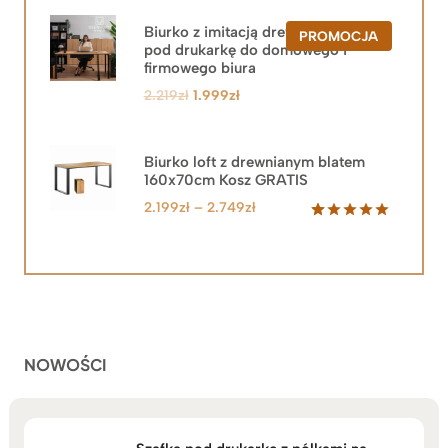
Biurko z imitacją drewna z szafką
PRODUKT
PROMOCJA
pod drukarkę do domowego i
W
PROMOCJ
firmowego biura
Pierwotna
Aktualna
2.219
zł
1.999
zł
cena
cena
wynosiła:
wynosi:
2.219zł.
1.999zł.
Biurko loft z drewnianym blatem
160x70cm Kosz GRATIS
Zakres
2.199
zł
–
2.749
zł
cen:
Oceniony
92
5.00
na 5
od
na
2.199zł
podstawie
do
ocen
klientów
2.749zł
NOWOŚCI