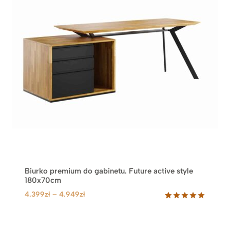
Biurko premium do gabinetu. Future active style
180x70cm
Z
4.399
zł
–
4.949
zł
a
Oceniony
9
5.00
na 5
k
na
r