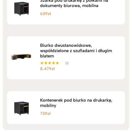
Szafka pod drukarkę z półkami na
dokumenty biurowa, mobilna
639
zł
Biurko dwustanowiskowe,
współdzielone z szufladami i długim
blatem
(1)
8.479
zł
Oceniono
5.00
na 5
Kontenerek pod biurko na drukarkę,
mobilny
739
zł