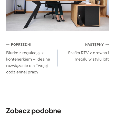
Nawigacja
POPRZEDNI
NASTĘPNY
wpisu
Biurko z regulacją, z
Szafka RTV z drewna i
kontenerkiem – idealne
metalu w stylu loft
rozwiązanie dla Twojej
codziennej pracy
Zobacz podobne