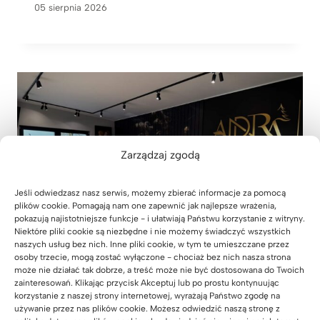
05 sierpnia 2026
Zarządzaj zgodą
Jeśli odwiedzasz nasz serwis, możemy zbierać informacje za pomocą
plików cookie. Pomagają nam one zapewnić jak najlepsze wrażenia,
pokazują najistotniejsze funkcje - i ułatwiają Państwu korzystanie z witryny.
Niektóre pliki cookie są niezbędne i nie możemy świadczyć wszystkich
naszych usług bez nich. Inne pliki cookie, w tym te umieszczane przez
osoby trzecie, mogą zostać wyłączone - chociaż bez nich nasza strona
może nie działać tak dobrze, a treść może nie być dostosowana do Twoich
zainteresowań. Klikając przycisk Akceptuj lub po prostu kontynuując
Nowoczesne stanowiska obsługi
korzystanie z naszej strony internetowej, wyrażają Państwo zgodę na
klienta dla firmy ANDRA Andrzej
używanie przez nas plików cookie. Możesz odwiedzić naszą stronę z