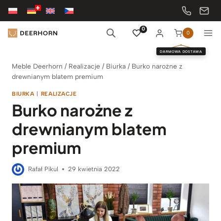
Przejdź
do
treści
0
0
DARMOWA DOSTAWA
Meble Deerhorn
/
Realizacje
/
Biurka
/
Burko narożne z
drewnianym blatem premium
BIURKA
|
REALIZACJE
Burko narożne z
drewnianym blatem
premium
Rafał Pikul
29 kwietnia 2022