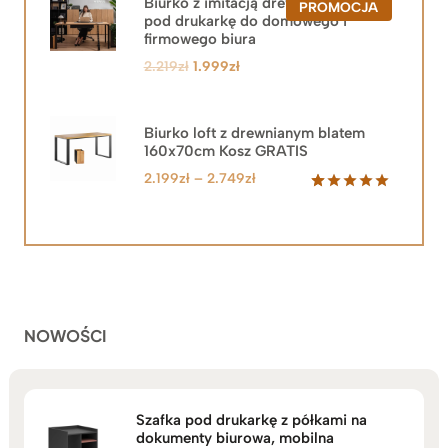
Biurko z imitacją drewna z szafką
PRODUKT
PROMOCJA
pod drukarkę do domowego i
W
PROMOCJ
firmowego biura
Pierwotna
Aktualna
2.219
zł
1.999
zł
cena
cena
wynosiła:
wynosi:
2.219zł.
1.999zł.
Biurko loft z drewnianym blatem
160x70cm Kosz GRATIS
Zakres
2.199
zł
–
2.749
zł
cen:
Oceniony
92
5.00
na 5
od
na
2.199zł
podstawie
do
ocen
klientów
2.749zł
NOWOŚCI
Szafka pod drukarkę z półkami na
dokumenty biurowa, mobilna