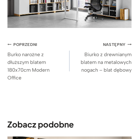
Nawigacja
POPRZEDNI
NASTĘPNY
wpisu
Burko narożne z
Biurko z drewnianym
dłuższym blatem
blatem na metalowych
180x70cm Modern
nogach – blat dębowy
Office
Zobacz podobne