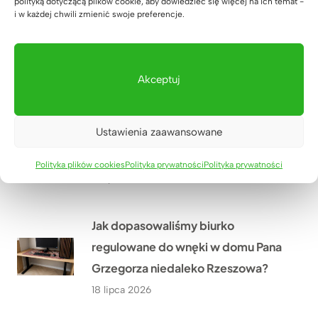
Co przekonało Pana Artura z
polityką dotyczącą plików cookie, aby dowiedzieć się więcej na ich temat -
i w każdej chwili zmienić swoje preferencje.
Krakowa do narożnego biurka z
dębowym blatem?
20 lipca 2026
Akceptuj
Jak urządzić nowoczesny gabinet
Ustawienia zaawansowane
w małym pomieszczeniu? Historia
Pana Wojciecha z Biłgoraja
Polityka plików cookies
Polityka prywatności
Polityka prywatności
19 lipca 2026
Jak dopasowaliśmy biurko
regulowane do wnęki w domu Pana
Grzegorza niedaleko Rzeszowa?
18 lipca 2026