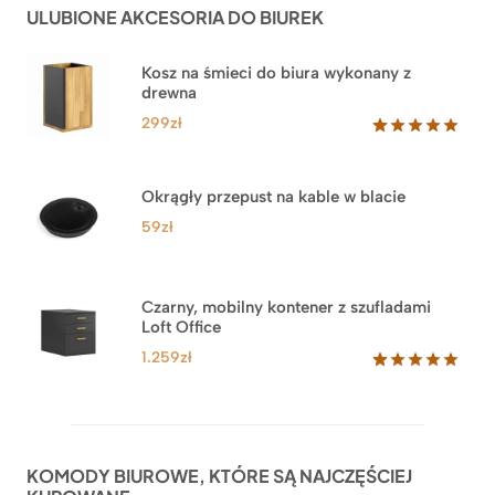
ULUBIONE AKCESORIA DO BIUREK
klientów
2.749zł
Kosz na śmieci do biura wykonany z
drewna
299
zł
Oceniony
33
5.00
na 5
na
Okrągły przepust na kable w blacie
podstawie
ocen
59
zł
klientów
Czarny, mobilny kontener z szufladami
Loft Office
1.259
zł
Oceniony
52
5.00
na 5
na
podstawie
ocen
KOMODY BIUROWE, KTÓRE SĄ NAJCZĘŚCIEJ
klientów