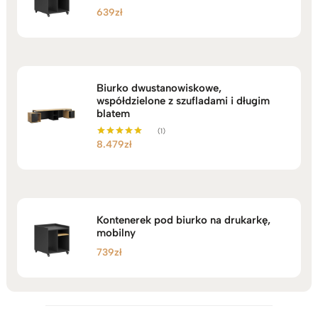
639
zł
Biurko dwustanowiskowe,
współdzielone z szufladami i długim
blatem
(1)
8.479
zł
Oceniono
5.00
na 5
Kontenerek pod biurko na drukarkę,
mobilny
739
zł