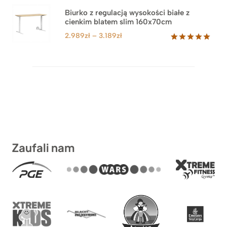
od
1.499zł
Biurko z regulacją wysokości białe z
cienkim blatem slim 160x70cm
do
1.899zł
Zakres
2.989
zł
–
3.189
zł
cen:
Oceniony
8
5.00
na 5
od
na
2.989zł
podstawie
do
ocen
klientów
3.189zł
Zaufali nam