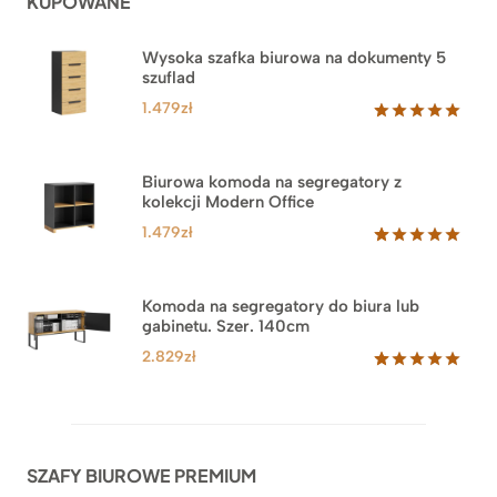
KUPOWANE
Wysoka szafka biurowa na dokumenty 5
szuflad
1.479
zł
Oceniony
1
5.00
na 5
na
Biurowa komoda na segregatory z
podstawie
kolekcji Modern Office
oceny
klienta
1.479
zł
Oceniony
18
5.00
na 5
na
Komoda na segregatory do biura lub
podstawie
gabinetu. Szer. 140cm
ocen
klientów
2.829
zł
Oceniony
42
5.00
na 5
na
podstawie
ocen
SZAFY BIUROWE PREMIUM
klientów