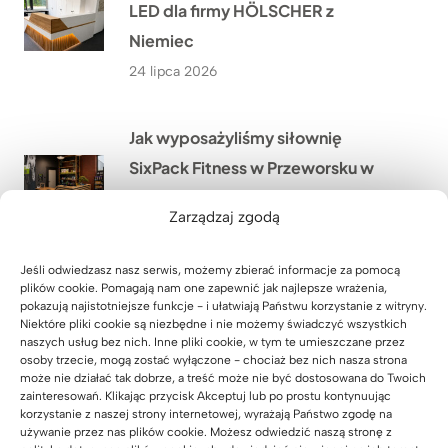
LED dla firmy HÖLSCHER z
Niemiec
24 lipca 2026
Jak wyposażyliśmy siłownię
SixPack Fitness w Przeworsku w
meble na wymiar?
Zarządzaj zgodą
22 lipca 2026
Jeśli odwiedzasz nasz serwis, możemy zbierać informacje za pomocą
plików cookie. Pomagają nam one zapewnić jak najlepsze wrażenia,
Jakie meble biurowe wykonaliśmy
pokazują najistotniejsze funkcje - i ułatwiają Państwu korzystanie z witryny.
w ramach modernizacji oddziału
Niektóre pliki cookie są niezbędne i nie możemy świadczyć wszystkich
naszych usług bez nich. Inne pliki cookie, w tym te umieszczane przez
PGE w Szczecinie?
osoby trzecie, mogą zostać wyłączone - chociaż bez nich nasza strona
może nie działać tak dobrze, a treść może nie być dostosowana do Twoich
21 lipca 2026
zainteresowań. Klikając przycisk Akceptuj lub po prostu kontynuując
korzystanie z naszej strony internetowej, wyrażają Państwo zgodę na
używanie przez nas plików cookie. Możesz odwiedzić naszą stronę z