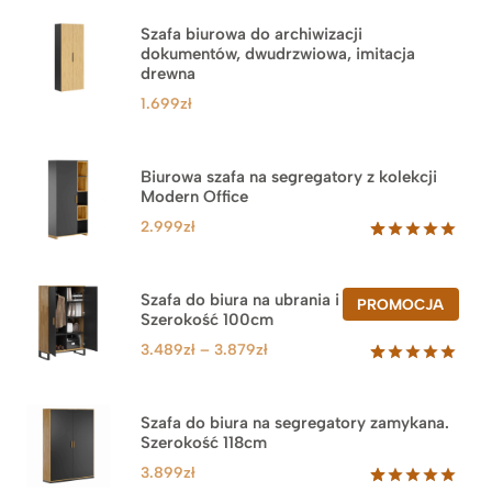
Szafa biurowa do archiwizacji
dokumentów, dwudrzwiowa, imitacja
drewna
1.699
zł
Biurowa szafa na segregatory z kolekcji
Modern Office
2.999
zł
Oceniony
47
5.00
na 5
na
Szafa do biura na ubrania i segregatory.
PROD
PROMOCJA
podstawie
Szerokość 100cm
W
ocen
PROM
klientów
Zakres
3.489
zł
–
3.879
zł
cen:
Oceniony
44
5.00
na 5
od
na
3.489zł
Szafa do biura na segregatory zamykana.
podstawie
Szerokość 118cm
do
ocen
klientów
3.879zł
3.899
zł