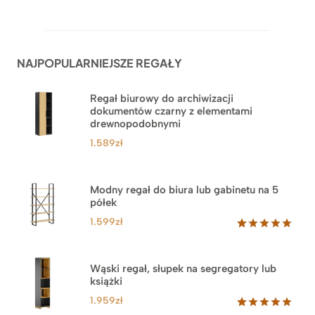
Oceniony
62
5.00
na 5
na
podstawie
ocen
NAJPOPULARNIEJSZE REGAŁY
klientów
Regał biurowy do archiwizacji
dokumentów czarny z elementami
drewnopodobnymi
1.589
zł
Modny regał do biura lub gabinetu na 5
półek
1.599
zł
Oceniony
46
5.00
na 5
na
Wąski regał, słupek na segregatory lub
podstawie
książki
ocen
klientów
1.959
zł