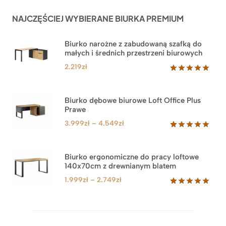
NAJCZĘŚCIEJ WYBIERANE BIURKA PREMIUM
Biurko narożne z zabudowaną szafką do
małych i średnich przestrzeni biurowych
2.219
zł
Oceniony
1
5.00
na 5
na
Biurko dębowe biurowe Loft Office Plus
podstawie
Prawe
oceny
klienta
Zakres
3.999
zł
–
4.549
zł
cen:
Oceniony
71
5.00
na 5
od
na
3.999zł
Biurko ergonomiczne do pracy loftowe
podstawie
140x70cm z drewnianym blatem
do
ocen
klientów
4.549zł
Zakres
1.999
zł
–
2.749
zł
cen:
Oceniony
92
5.00
na 5
od
na
1.999zł
podstawie
do
ocen