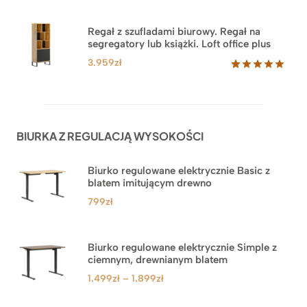
Oceniony
35
5.00
na 5
na
Regał z szufladami biurowy. Regał na
podstawie
segregatory lub książki. Loft office plus
ocen
klientów
3.959
zł
Oceniony
45
5.00
na 5
na
podstawie
ocen
BIURKA Z REGULACJĄ WYSOKOŚCI
klientów
Biurko regulowane elektrycznie Basic z
blatem imitującym drewno
799
zł
Biurko regulowane elektrycznie Simple z
ciemnym, drewnianym blatem
Zakres
1.499
zł
–
1.899
zł
cen: