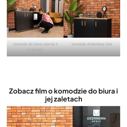
komoda do biura czarna z
komoda drewniany blat
drewnem
Zobacz film o komodzie do biura i
jej zaletach