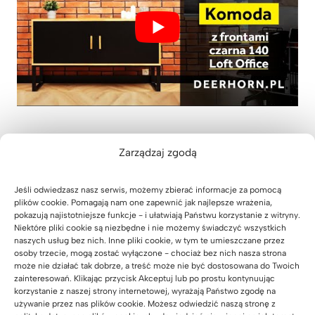
Zarządzaj zgodą
Jeśli odwiedzasz nasz serwis, możemy zbierać informacje za pomocą
P
PROMOCJA
plików cookie. Pomagają nam one zapewnić jak najlepsze wrażenia,
R
pokazują najistotniejsze funkcje - i ułatwiają Państwu korzystanie z witryny.
O
Niektóre pliki cookie są niezbędne i nie możemy świadczyć wszystkich
D
naszych usług bez nich. Inne pliki cookie, w tym te umieszczane przez
U
osoby trzecie, mogą zostać wyłączone - chociaż bez nich nasza strona
K
może nie działać tak dobrze, a treść może nie być dostosowana do Twoich
T
zainteresowań. Klikając przycisk Akceptuj lub po prostu kontynuując
W
korzystanie z naszej strony internetowej, wyrażają Państwo zgodę na
P
R
używanie przez nas plików cookie. Możesz odwiedzić naszą stronę z
O