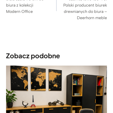
t
s
biura z kolekcji
Polski producent biurek
u
Modern Office
drewnianych do biura –
z
Deerhorn meble
a
f
k
a
m
Zobacz podobne
i