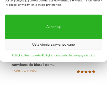
polityką dotyczącą plików cookie, aby dowiedzieć się więcej na ich temat -
M
i w każdej chwili zmienić swoje preferencje.
O
C
J
I
Akceptuj
Ustawienia zaawansowane
Polityka plików cookies
Polityka prywatności
Polityka prywatności
Praktyczna, czarna komoda trzydrzwiowa,
zamykana do biura i domu
Z
1.699
zł
–
2.139
zł
a
Oceniony
15
5.00
na 5
k
na
r
podstawie
e
ocen
klientów
s
c