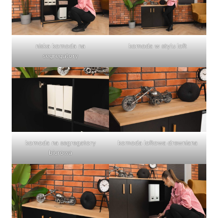
niska komoda na
komoda w stylu loft
segregatory
komoda na segregatory
komoda loftowa drewniana
biurowa