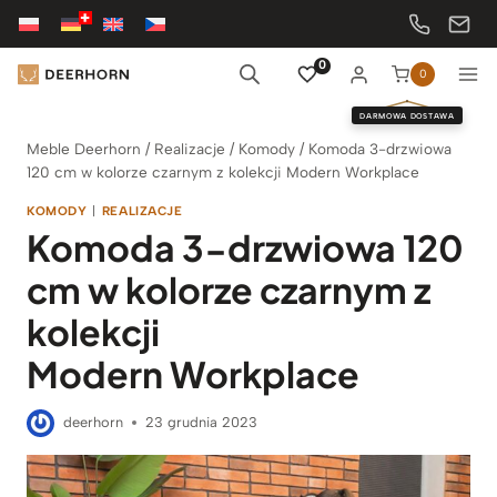
Przejdź
do
treści
0
0
DARMOWA DOSTAWA
Meble Deerhorn
/
Realizacje
/
Komody
/
Komoda 3-drzwiowa
120 cm w kolorze czarnym z kolekcji Modern Workplace
KOMODY
|
REALIZACJE
Komoda 3-drzwiowa 120
cm w kolorze czarnym z
kolekcji
Modern Workplace
deerhorn
23 grudnia 2023