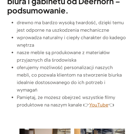
biura i gabinetu od Deerhorn –
k
podsumowanie.
o
n
drewno ma bardzo wysoką twardość, dzięki temu
a
jest odporne na uszkodzenia mechaniczne
r
wprowadza naturalny i ciepły charakter do kadego
o
wnętrza
ż
nasze meble są produkowane z materiałów
n
przyjaznych dla środowiska
e
oferujemy możliwość personalizacji naszych
z
mebli, co pozwala klientom na stworzenie biurka
r
idealnie dostosowanego do ich potrzeb i
e
wymagań
g
Pamiętaj, że możesz obejrzeć wszystkie filmy
u
produktowe na naszym kanale 👉
l
YouTube
👈
a
c
j
ą