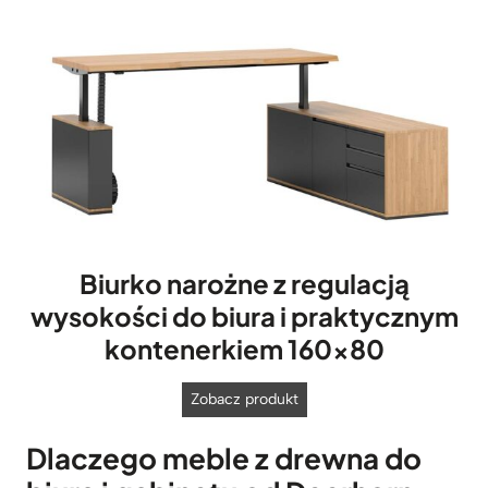
e
n
:
o
d
1
.
6
9
9
z
ł
Biurko narożne z regulacją
d
wysokości do biura i praktycznym
o
2
kontenerkiem 160×80
.
1
B
Zobacz produkt
3
i
9
Dlaczego meble z drewna do
u
z
r
ł