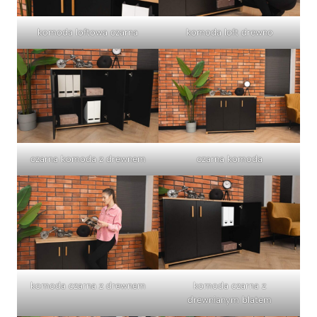
komoda loftowa czarna
komoda loft drewno
czarna komoda z drewnem
czarna komoda
komoda czarna z drewnem
komoda czarna z
drewnianym blatem