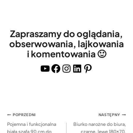
ż
k
u
a
d
r
o
k
Zapraszamy do oglądania,
b
ę
obserwowania, lajkowania
i
i
i komentowania 🙂
u
z
r
a
YouTube
Facebook
Instagram
LinkedIn
Pinterest
a
m
i
y
g
k
a
a
b
n
Nawigacja
i
y
POPRZEDNI
NASTĘPNY
n
m
wpisu
Pojemna i funkcjonalna
Biurko narożne do biura,
e
i
biała szafa 90 cm do
czarne, lewe 180×70.