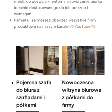
mebli, co pozwala klientom na stworzenie biurka
r
idealnie dostosowanego do ich potrzeb i
e
wymagań
g
Pamiętaj, że możesz obejrzeć wszystkie filmy
u
produktowe na naszym kanale 👉
l
YouTube
👈
a
c
j
ą
w
y
s
o
k
Pojemna szafa
Nowoczesna
o
do biura z
witryna biurowa
ś
szufladami i
z półkami do
c
półkami
firmy
i
d