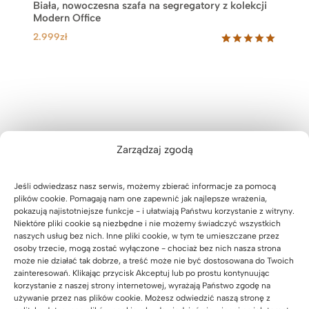
Biała, nowoczesna szafa na segregatory z kolekcji
Modern Office
2.999
zł
Oceniony
7
5.00
na 5
na
podstawie
ocen
klientów
Zarządzaj zgodą
Jeśli odwiedzasz nasz serwis, możemy zbierać informacje za pomocą
plików cookie. Pomagają nam one zapewnić jak najlepsze wrażenia,
pokazują najistotniejsze funkcje - i ułatwiają Państwu korzystanie z witryny.
Niektóre pliki cookie są niezbędne i nie możemy świadczyć wszystkich
naszych usług bez nich. Inne pliki cookie, w tym te umieszczane przez
osoby trzecie, mogą zostać wyłączone - chociaż bez nich nasza strona
może nie działać tak dobrze, a treść może nie być dostosowana do Twoich
zainteresowań. Klikając przycisk Akceptuj lub po prostu kontynuując
korzystanie z naszej strony internetowej, wyrażają Państwo zgodę na
używanie przez nas plików cookie. Możesz odwiedzić naszą stronę z