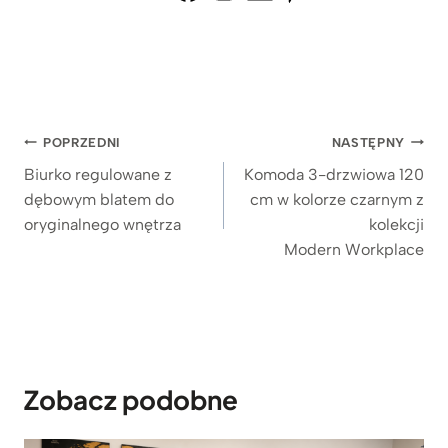
i
y
g
k
a
a
b
n
Nawigacja
i
y
POPRZEDNI
NASTĘPNY
n
m
wpisu
Biurko regulowane z
Komoda 3-drzwiowa 120
e
i
dębowym blatem do
cm w kolorze czarnym z
t
s
oryginalnego wnętrza
kolekcji
u
Modern Workplace
z
a
f
k
a
m
Zobacz podobne
i