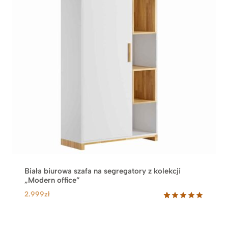
Biała biurowa szafa na segregatory z kolekcji
„Modern office”
2.999
zł
Oceniony
10
5.00
na 5
na