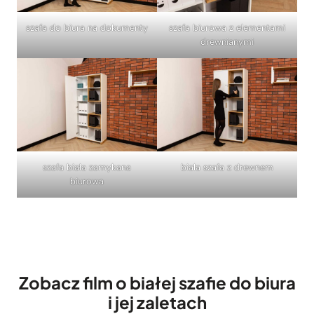
szafa do biura na dokumenty
szafa biurowa z elementami
drewnianymi
szafa biała zamykana
biała szafa z drewnem
biurowa
Zobacz film o białej szafie do biura
i jej zaletach