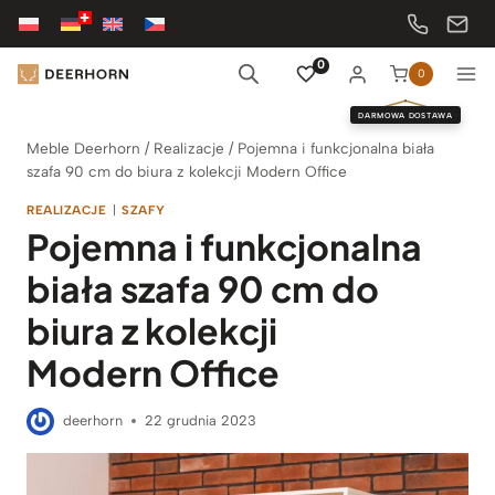
Przejdź
do
treści
0
0
DARMOWA DOSTAWA
Meble Deerhorn
/
Realizacje
/
Pojemna i funkcjonalna biała
szafa 90 cm do biura z kolekcji Modern Office
REALIZACJE
|
SZAFY
Pojemna i funkcjonalna
biała szafa 90 cm do
biura z kolekcji
Modern Office
deerhorn
22 grudnia 2023