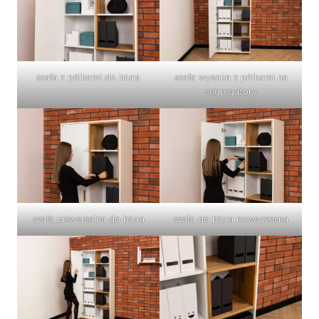
szafa z półkami do biura
szafa wysoka z półkami na
segregatory
szafa uniwersalna do biura
szafa do biura nowoczesna