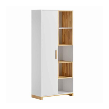
podstawie
ocen
klientów