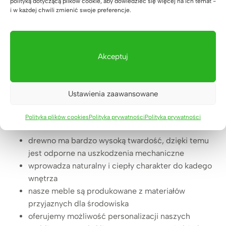
polityką dotyczącą plików cookie, aby dowiedzieć się więcej na ich temat -
Biurko narożne z regulacją
i w każdej chwili zmienić swoje preferencje.
wysokości do biura i praktycznym
kontenerkiem 160×80
Akceptuj
B
Zobacz produkt
i
Dlaczego meble z drewna do
u
Ustawienia zaawansowane
r
biura i gabinetu od Deerhorn –
k
podsumowanie.
Polityka plików cookies
Polityka prywatności
Polityka prywatności
o
n
drewno ma bardzo wysoką twardość, dzięki temu
a
jest odporne na uszkodzenia mechaniczne
r
wprowadza naturalny i ciepły charakter do kadego
o
wnętrza
ż
nasze meble są produkowane z materiałów
n
przyjaznych dla środowiska
e
oferujemy możliwość personalizacji naszych
z