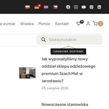
0
a wymiar
Wiedza
Pomoc
Kontakt
0
Wyszukiwarka
produktów
DARMOWA DOSTAWA
Jak wyposażyliśmy nowy
oddział sklepu odzieżowego
premium Szach Mat w
Jarosławiu?
05 sierpnia 2026
Nowoczesne stanowiska