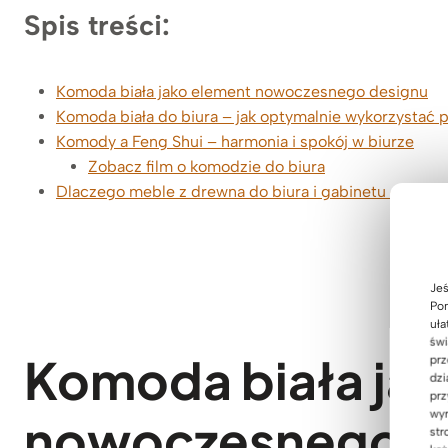
Spis treści:
Komoda biała jako element nowoczesnego designu
Komoda biała do biura – jak optymalnie wykorzystać 
Komody a Feng Shui – harmonia i spokój w biurze
Zobacz film o komodzie do biura
Dlaczego meble z drewna do biura i gabinetu od De
Jeś
Pom
uła
świ
Komoda biała ja
prz
dzi
prz
wyr
nowoczesnego d
str