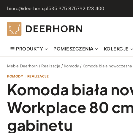
Przejdź
biuro@deerhorn.pl
535 975 875
792 123 400
do
treści
PRODUKTY
POMIESZCZENIA
KOLEKCJE
Meble Deerhorn
/
Realizacje
/
Komody
/
Komoda biała nowoczesna 
KOMODY
|
REALIZACJE
Komoda biała n
Workplace 80 cm 
gabinetu