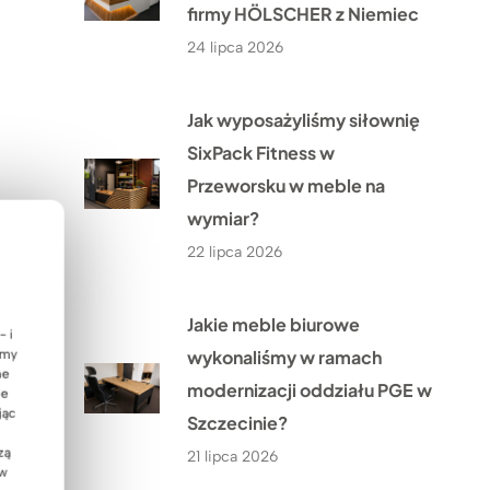
firmy HÖLSCHER z Niemiec
24 lipca 2026
Jak wyposażyliśmy siłownię
SixPack Fitness w
Przeworsku w meble na
wymiar?
22 lipca 2026
Jakie meble biurowe
- i
wykonaliśmy w ramach
emy
ne
modernizacji oddziału PGE w
ie
jąc
Szczecinie?
zą
21 lipca 2026
 w