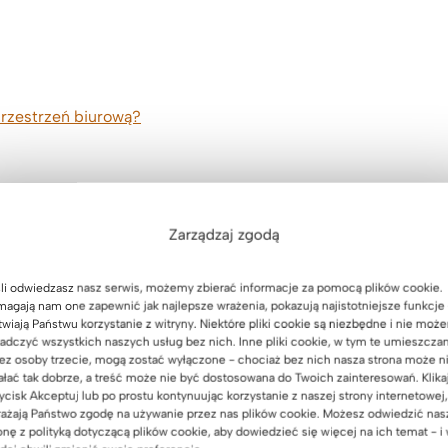
przestrzeń biurową?
erhorn – podsumowanie.
Zarządzaj zgodą
li odwiedzasz nasz serwis, możemy zbierać informacje za pomocą plików cookie.
agają nam one zapewnić jak najlepsze wrażenia, pokazują najistotniejsze funkcje 
twiają Państwu korzystanie z witryny. Niektóre pliki cookie są niezbędne i nie moż
adczyć wszystkich naszych usług bez nich. Inne pliki cookie, w tym te umieszcza
ko element
ez osoby trzecie, mogą zostać wyłączone - chociaż bez nich nasza strona może n
ałać tak dobrze, a treść może nie być dostosowana do Twoich zainteresowań. Klika
ycisk Akceptuj lub po prostu kontynuując korzystanie z naszej strony internetowej,
ażają Państwo zgodę na używanie przez nas plików cookie. Możesz odwiedzić nas
esignu
onę z polityką dotyczącą plików cookie, aby dowiedzieć się więcej na ich temat - i