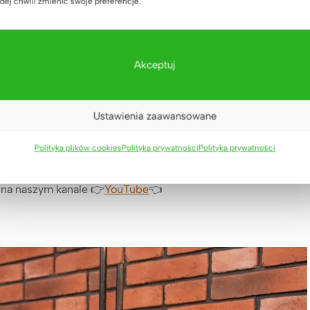
dej chwili zmienić swoje preferencje.
teriałów premium.
Komoda do biura
to
połączenie naturalnego
h elementów
. Taki zestaw sprawia, że
biurowa biała komoda
Akceptuj
ym
, który doskonale uzupełni wnętrza biur, gabinetów, domów
Ustawienia zaawansowane
aźni naszych projektantów, którzy skupili się na stworzeniu
Polityka plików cookies
Polityka prywatności
Polityka prywatności
nie.
 na naszym kanale 👉
YouTube
👈