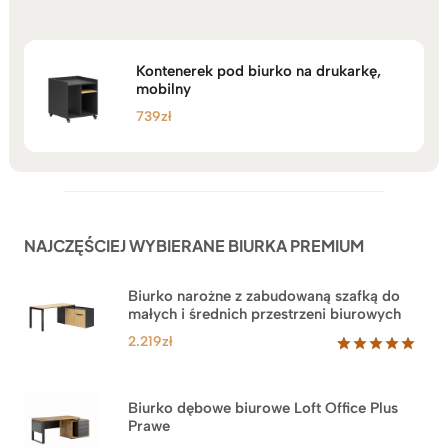
Kontenerek pod biurko na drukarkę,
mobilny
739
zł
NAJCZĘŚCIEJ WYBIERANE BIURKA PREMIUM
Biurko narożne z zabudowaną szafką do
małych i średnich przestrzeni biurowych
2.219
zł
Oceniony
1
5.00
na 5
na
Biurko dębowe biurowe Loft Office Plus
podstawie
Prawe
oceny
klienta