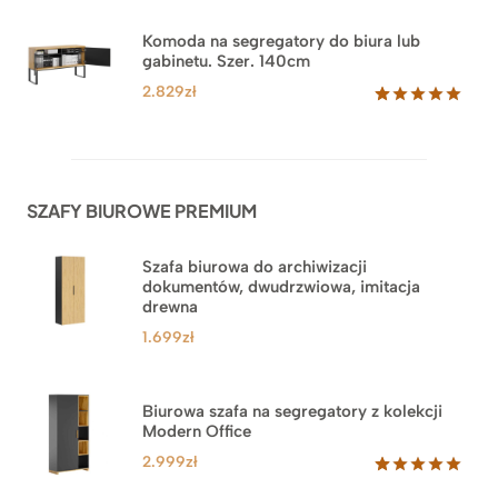
5.00
na 5
na
Komoda na segregatory do biura lub
podstawie
gabinetu. Szer. 140cm
ocen
klientów
2.829
zł
Oceniony
42
5.00
na 5
na
podstawie
ocen
SZAFY BIUROWE PREMIUM
klientów
Szafa biurowa do archiwizacji
dokumentów, dwudrzwiowa, imitacja
drewna
1.699
zł
Biurowa szafa na segregatory z kolekcji
Modern Office
2.999
zł
Oceniony
47