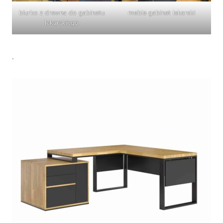
biurko z drewna do gabinetu
meble gabinet lekarski
lekarskiego
.