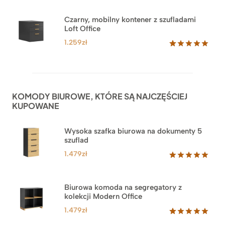
Czarny, mobilny kontener z szufladami
Loft Office
1.259
zł
Oceniony
52
5.00
na 5
na
podstawie
ocen
KOMODY BIUROWE, KTÓRE SĄ NAJCZĘŚCIEJ
klientów
KUPOWANE
Wysoka szafka biurowa na dokumenty 5
szuflad
1.479
zł
Oceniony
1
5.00
na 5
na
Biurowa komoda na segregatory z
podstawie
kolekcji Modern Office
oceny
klienta
1.479
zł
Oceniony
18