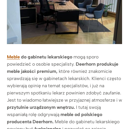
Meble
do gabinetu lekarskiego
mogą sporo
powiedzieć o osobie specjalisty.
Deerhorn produkuje
meble jakości premium,
które również znakomicie
sprawdzają się w gabinetach lekarskich. Klienci często
wybierają opinię na temat specjalistów, i już na
pierwszym spotkaniu lekarz powinien zdobyć zaufanie.
Jest to wiadomo łatwiejsze w przyjaznej atmosferze i w
przytulnie urządzonym
wnętrzu.
I tutaj swoją
wspaniałą rolę odgrywają
meble od polskiego
producenta Deerhorn.
Meble do gabinetu lekarskiego
powinny być
funkcjonalne
i pozwalać na zajęcie