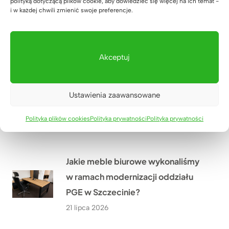
Lada recepcyjna z podświetleniem
polityką dotyczącą plików cookie, aby dowiedzieć się więcej na ich temat -
i w każdej chwili zmienić swoje preferencje.
LED dla firmy HÖLSCHER z
Niemiec
24 lipca 2026
Akceptuj
Jak wyposażyliśmy siłownię
Ustawienia zaawansowane
SixPack Fitness w Przeworsku w
meble na wymiar?
Polityka plików cookies
Polityka prywatności
Polityka prywatności
22 lipca 2026
Jakie meble biurowe wykonaliśmy
w ramach modernizacji oddziału
PGE w Szczecinie?
21 lipca 2026