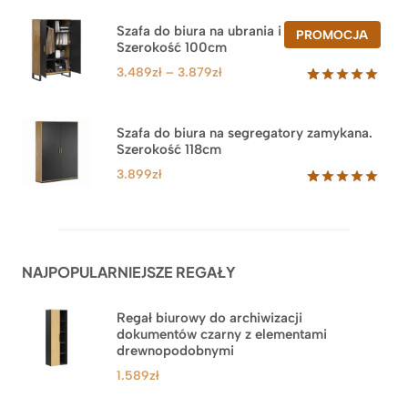
5.00
na 5
na
Szafa do biura na ubrania i segregatory.
PROD
PROMOCJA
podstawie
Szerokość 100cm
W
ocen
PROM
klientów
Zakres
3.489
zł
–
3.879
zł
cen:
Oceniony
44
5.00
na 5
od
na
3.489zł
Szafa do biura na segregatory zamykana.
podstawie
Szerokość 118cm
do
ocen
klientów
3.879zł
3.899
zł
Oceniony
62
5.00
na 5
na
podstawie
ocen
NAJPOPULARNIEJSZE REGAŁY
klientów
Regał biurowy do archiwizacji
dokumentów czarny z elementami
drewnopodobnymi
1.589
zł