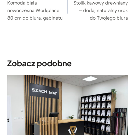
wpisu
Komoda biała
Stolik kawowy drewniany
a
c
nowoczesna Workplace
– dodaj naturalny urok
c
e
80 cm do biura, gabinetu
do Twojego biura
e
n
n
a
a
w
w
y
y
n
n
o
o
s
Zobacz podobne
s
i
i
:
ł
3
a
.
:
1
3
5
.
9
4
z
9
ł
9
.
z