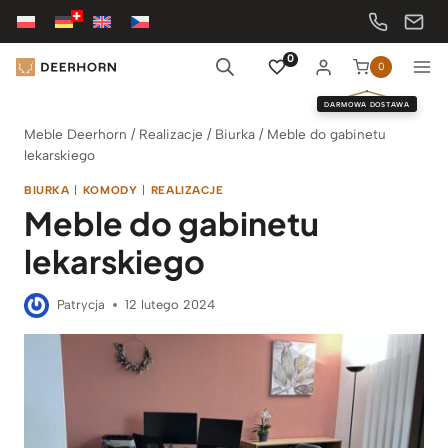
Przejdź
do
treści
0
0
DARMOWA DOSTAWA
Meble Deerhorn
/
Realizacje
/
Biurka
/
Meble do gabinetu
lekarskiego
BIURKA
|
KOMODY
|
REALIZACJE
Meble do gabinetu
lekarskiego
Patrycja
12 lutego 2024