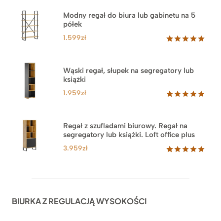
Modny regał do biura lub gabinetu na 5
półek
1.599
zł
Oceniony
46
5.00
na 5
na
Wąski regał, słupek na segregatory lub
podstawie
książki
ocen
klientów
1.959
zł
Oceniony
35
5.00
na 5
na
Regał z szufladami biurowy. Regał na
podstawie
segregatory lub książki. Loft office plus
ocen
klientów
3.959
zł
Oceniony
45
5.00
na 5
na
podstawie
ocen
BIURKA Z REGULACJĄ WYSOKOŚCI
klientów