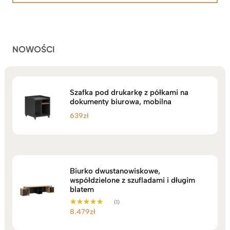
2.199zł
podstawie
do
ocen
klientów
2.749zł
NOWOŚCI
Szafka pod drukarkę z półkami na
dokumenty biurowa, mobilna
639
zł
Biurko dwustanowiskowe,
współdzielone z szufladami i długim
blatem
(1)
8.479
zł
Oceniono
5.00
na 5