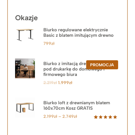
Okazje
Biurko regulowane elektrycznie
Basic z blatem imitującym drewno
799
zł
Biurko z imitacją drewna z szafką
PRODUKT
PROMOCJA
pod drukarkę do domowego i
W
PROMOCJ
firmowego biura
Pierwotna
Aktualna
2.219
zł
1.999
zł
cena
cena
wynosiła:
wynosi:
2.219zł.
1.999zł.
Biurko loft z drewnianym blatem
160x70cm Kosz GRATIS
Zakres
2.199
zł
–
2.749
zł
cen:
Oceniony
92
5.00
na 5
od
na