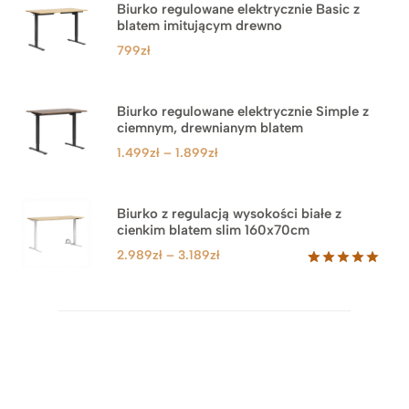
Biurko regulowane elektrycznie Basic z
blatem imitującym drewno
799
zł
Biurko regulowane elektrycznie Simple z
ciemnym, drewnianym blatem
Zakres
1.499
zł
–
1.899
zł
cen:
od
1.499zł
Biurko z regulacją wysokości białe z
cienkim blatem slim 160x70cm
do
1.899zł
Zakres
2.989
zł
–
3.189
zł
cen:
Oceniony
8
5.00
na 5
od
na
2.989zł
podstawie
do
ocen
klientów
3.189zł