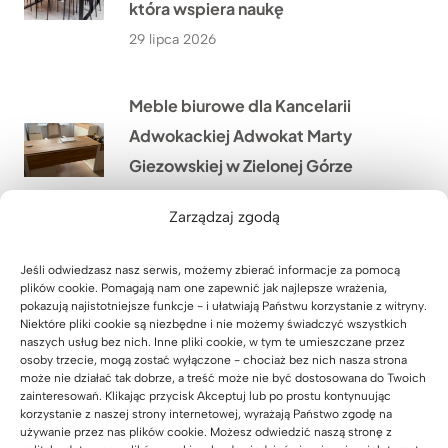
która wspiera naukę
29 lipca 2026
Meble biurowe dla Kancelarii
Adwokackiej Adwokat Marty
Giezowskiej w Zielonej Górze
28 lipca 2026
Zarządzaj zgodą
Jak stworzyliśmy szafę biurową z
Jeśli odwiedzasz nasz serwis, możemy zbierać informacje za pomocą
plików cookie. Pomagają nam one zapewnić jak najlepsze wrażenia,
miejscem na drukarkę i dokumenty
pokazują najistotniejsze funkcje - i ułatwiają Państwu korzystanie z witryny.
dla biura nieruchomości w
Niektóre pliki cookie są niezbędne i nie możemy świadczyć wszystkich
naszych usług bez nich. Inne pliki cookie, w tym te umieszczane przez
Warszawie?
osoby trzecie, mogą zostać wyłączone - chociaż bez nich nasza strona
może nie działać tak dobrze, a treść może nie być dostosowana do Twoich
27 lipca 2026
zainteresowań. Klikając przycisk Akceptuj lub po prostu kontynuując
korzystanie z naszej strony internetowej, wyrażają Państwo zgodę na
używanie przez nas plików cookie. Możesz odwiedzić naszą stronę z