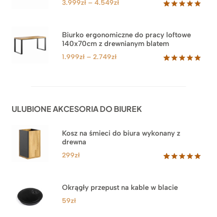
Zakres
3.999
zł
–
4.549
zł
cen:
Oceniony
71
5.00
na 5
od
na
3.999zł
Biurko ergonomiczne do pracy loftowe
podstawie
140x70cm z drewnianym blatem
do
ocen
klientów
4.549zł
Zakres
1.999
zł
–
2.749
zł
cen:
Oceniony
92
5.00
na 5
od
na
1.999zł
podstawie
do
ocen
ULUBIONE AKCESORIA DO BIUREK
klientów
2.749zł
Kosz na śmieci do biura wykonany z
drewna
299
zł
Oceniony
33
5.00
na 5
na
Okrągły przepust na kable w blacie
podstawie
ocen
59
zł
klientów