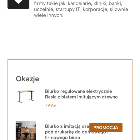
firmy takie jak: kancelarie, kliniki, banki,
uczelnie, startupy IT, korporacje, siłownie i
wiele innych.
Okazje
Biurko regulowane elektrycznie
Basic z blatem imitującym drewno
799
zł
Biurko z imitacją drewna z szafką
PRODUKT
PROMOCJA
pod drukarkę do domowego i
W
PROMOCJ
firmowego biura