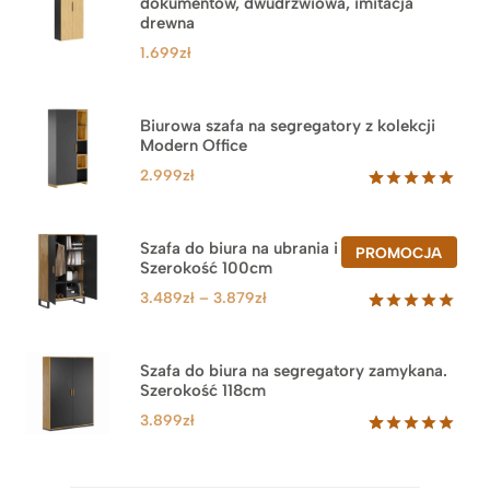
dokumentów, dwudrzwiowa, imitacja
drewna
1.699
zł
Biurowa szafa na segregatory z kolekcji
Modern Office
2.999
zł
Oceniony
47
5.00
na 5
na
Szafa do biura na ubrania i segregatory.
PROD
PROMOCJA
podstawie
Szerokość 100cm
W
ocen
PROM
klientów
Zakres
3.489
zł
–
3.879
zł
cen:
Oceniony
44
5.00
na 5
od
na
3.489zł
Szafa do biura na segregatory zamykana.
podstawie
Szerokość 118cm
do
ocen
klientów
3.879zł
3.899
zł
Oceniony
62
5.00
na 5
na