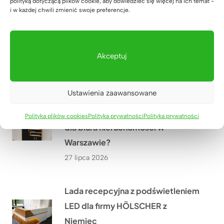
polityką dotyczącą plików cookie, aby dowiedzieć się więcej na ich temat -
i w każdej chwili zmienić swoje preferencje.
Meble biurowe dla Kancelarii
Adwokackiej Adwokat Marty
Giezowskiej w Zielonej Górze
Akceptuj
28 lipca 2026
Ustawienia zaawansowane
Jak stworzyliśmy szafę biurową z
miejscem na drukarkę i dokumenty
Polityka plików cookies
Polityka prywatności
Polityka prywatności
dla biura nieruchomości w
Warszawie?
27 lipca 2026
Lada recepcyjna z podświetleniem
LED dla firmy HÖLSCHER z
Niemiec