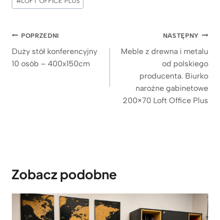
#
LOFT OFFICE PLUS
wpisu:
Nawigacja
POPRZEDNI
NASTĘPNY
wpisu
Duży stół konferencyjny
Meble z drewna i metalu
10 osób – 400x150cm
od polskiego
producenta. Biurko
narożne gabinetowe
200×70 Loft Office Plus
Zobacz podobne