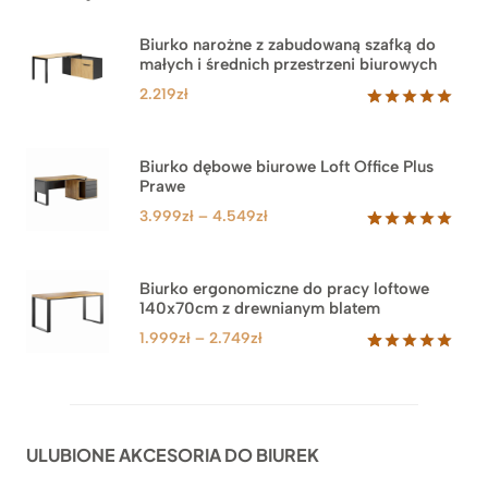
Biurko narożne z zabudowaną szafką do
małych i średnich przestrzeni biurowych
2.219
zł
Oceniony
1
5.00
na 5
na
Biurko dębowe biurowe Loft Office Plus
podstawie
Prawe
oceny
klienta
Zakres
3.999
zł
–
4.549
zł
cen:
Oceniony
71
5.00
na 5
od
na
3.999zł
Biurko ergonomiczne do pracy loftowe
podstawie
140x70cm z drewnianym blatem
do
ocen
klientów
4.549zł
Zakres
1.999
zł
–
2.749
zł
cen:
Oceniony
92
5.00
na 5
od
na
1.999zł
podstawie
do
ocen
ULUBIONE AKCESORIA DO BIUREK
klientów
2.749zł