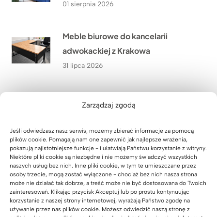
01 sierpnia 2026
Meble biurowe do kancelarii
adwokackiej z Krakowa
31 lipca 2026
Szafa z wysuwanymi półkami na
Zarządzaj zgodą
zamówienie
30 lipca 2026
Jeśli odwiedzasz nasz serwis, możemy zbierać informacje za pomocą
plików cookie. Pomagają nam one zapewnić jak najlepsze wrażenia,
pokazują najistotniejsze funkcje - i ułatwiają Państwu korzystanie z witryny.
Niektóre pliki cookie są niezbędne i nie możemy świadczyć wszystkich
Meble dla szkoły językowej Lucky
naszych usług bez nich. Inne pliki cookie, w tym te umieszczane przez
Academy w Biłgoraju – przestrzeń,
osoby trzecie, mogą zostać wyłączone - chociaż bez nich nasza strona
może nie działać tak dobrze, a treść może nie być dostosowana do Twoich
która wspiera naukę
zainteresowań. Klikając przycisk Akceptuj lub po prostu kontynuując
korzystanie z naszej strony internetowej, wyrażają Państwo zgodę na
29 lipca 2026
używanie przez nas plików cookie. Możesz odwiedzić naszą stronę z