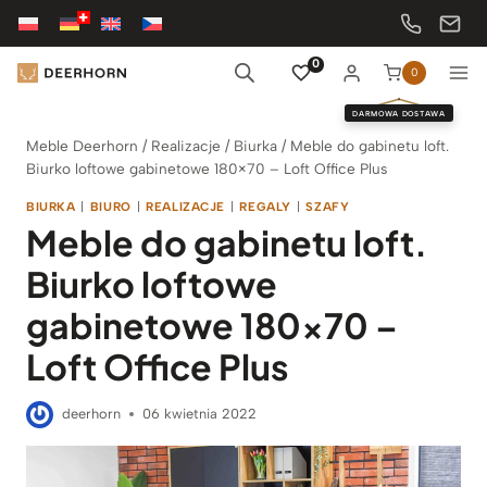
Przejdź
do
treści
0
0
DARMOWA DOSTAWA
Meble Deerhorn
/
Realizacje
/
Biurka
/
Meble do gabinetu loft.
Biurko loftowe gabinetowe 180×70 – Loft Office Plus
BIURKA
|
BIURO
|
REALIZACJE
|
REGALY
|
SZAFY
Meble do gabinetu loft.
Biurko loftowe
gabinetowe 180×70 –
Loft Office Plus
deerhorn
06 kwietnia 2022