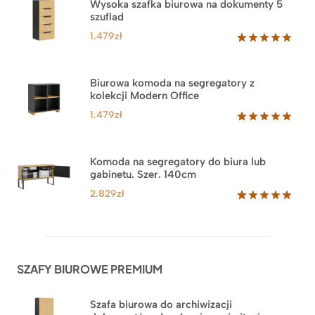
Wysoka szafka biurowa na dokumenty 5
szuflad
1.479
zł
Oceniony
1
5.00
na 5
na
Biurowa komoda na segregatory z
podstawie
kolekcji Modern Office
oceny
klienta
1.479
zł
Oceniony
18
5.00
na 5
na
Komoda na segregatory do biura lub
podstawie
gabinetu. Szer. 140cm
ocen
klientów
2.829
zł
Oceniony
42
5.00
na 5
na
podstawie
ocen
SZAFY BIUROWE PREMIUM
klientów
Szafa biurowa do archiwizacji