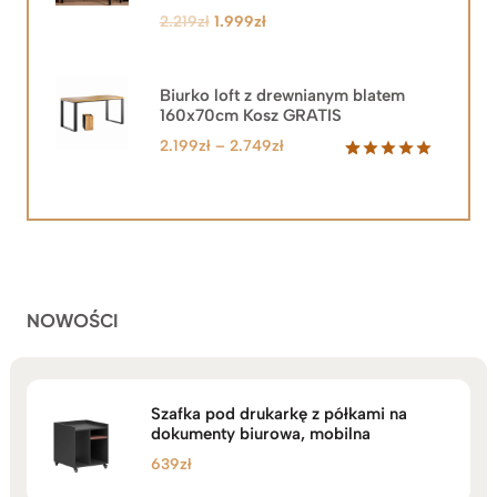
Pierwotna
Aktualna
2.219
zł
1.999
zł
cena
cena
wynosiła:
wynosi:
2.219zł.
1.999zł.
Biurko loft z drewnianym blatem
160x70cm Kosz GRATIS
Zakres
2.199
zł
–
2.749
zł
cen:
Oceniony
92
5.00
na 5
od
na
2.199zł
podstawie
do
ocen
klientów
2.749zł
NOWOŚCI
Szafka pod drukarkę z półkami na
dokumenty biurowa, mobilna
639
zł