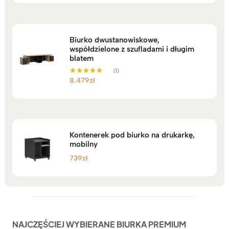
Biurko dwustanowiskowe,
współdzielone z szufladami i długim
blatem
(1)
8.479
zł
Oceniono
5.00
na 5
Kontenerek pod biurko na drukarkę,
mobilny
739
zł
NAJCZĘŚCIEJ WYBIERANE BIURKA PREMIUM