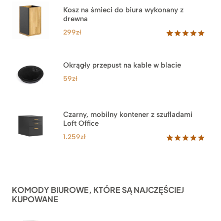
Kosz na śmieci do biura wykonany z
drewna
299
zł
Oceniony
33
5.00
na 5
na
Okrągły przepust na kable w blacie
podstawie
ocen
59
zł
klientów
Czarny, mobilny kontener z szufladami
Loft Office
1.259
zł
Oceniony
52
5.00
na 5
na
podstawie
ocen
KOMODY BIUROWE, KTÓRE SĄ NAJCZĘŚCIEJ
klientów
KUPOWANE