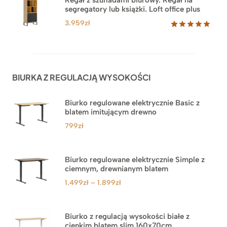
podstawie
segregatory lub książki. Loft office plus
ocen
klientów
3.959
zł
Oceniony
45
5.00
na 5
na
podstawie
ocen
BIURKA Z REGULACJĄ WYSOKOŚCI
klientów
Biurko regulowane elektrycznie Basic z
blatem imitującym drewno
799
zł
Biurko regulowane elektrycznie Simple z
ciemnym, drewnianym blatem
Zakres
1.499
zł
–
1.899
zł
cen:
od
1.499zł
Biurko z regulacją wysokości białe z
cienkim blatem slim 160x70cm
do