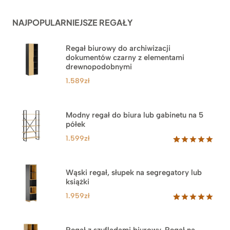
podstawie
ocen
NAJPOPULARNIEJSZE REGAŁY
klientów
Regał biurowy do archiwizacji
dokumentów czarny z elementami
drewnopodobnymi
1.589
zł
Modny regał do biura lub gabinetu na 5
półek
1.599
zł
Oceniony
46
5.00
na 5
na
Wąski regał, słupek na segregatory lub
podstawie
książki
ocen
klientów
1.959
zł
Oceniony
35
5.00
na 5
na
Regał z szufladami biurowy. Regał na