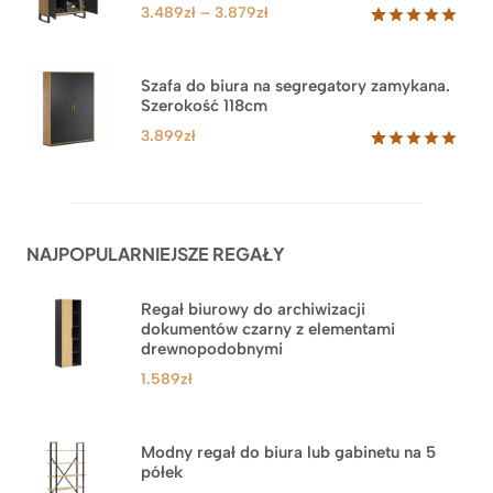
PROM
klientów
Zakres
3.489
zł
–
3.879
zł
cen:
Oceniony
44
5.00
na 5
od
na
3.489zł
Szafa do biura na segregatory zamykana.
podstawie
Szerokość 118cm
do
ocen
klientów
3.879zł
3.899
zł
Oceniony
62
5.00
na 5
na
podstawie
ocen
NAJPOPULARNIEJSZE REGAŁY
klientów
Regał biurowy do archiwizacji
dokumentów czarny z elementami
drewnopodobnymi
1.589
zł
Modny regał do biura lub gabinetu na 5
półek