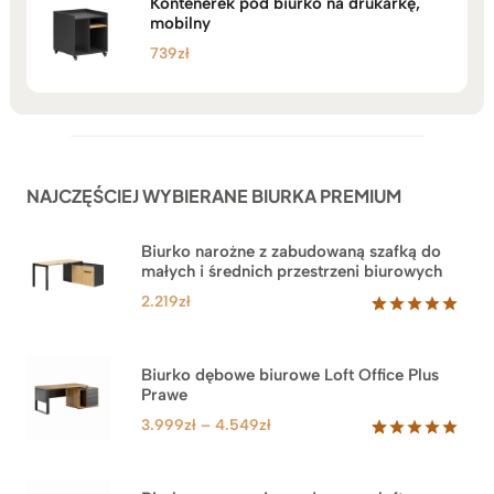
Kontenerek pod biurko na drukarkę,
mobilny
739
zł
NAJCZĘŚCIEJ WYBIERANE BIURKA PREMIUM
Biurko narożne z zabudowaną szafką do
małych i średnich przestrzeni biurowych
2.219
zł
Oceniony
1
5.00
na 5
na
Biurko dębowe biurowe Loft Office Plus
podstawie
Prawe
oceny
klienta
Zakres
3.999
zł
–
4.549
zł
cen:
Oceniony
71
5.00
na 5
od
na