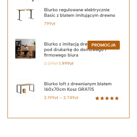
Biurko regulowane elektrycznie
Basic z blatem imitującym drewno
799
zł
Biurko z imitacją drewna z szafką
PRODUKT
PROMOCJA
pod drukarkę do domowego i
W
PROMOCJ
firmowego biura
Pierwotna
Aktualna
2.219
zł
1.999
zł
cena
cena
wynosiła:
wynosi:
2.219zł.
1.999zł.
Biurko loft z drewnianym blatem
160x70cm Kosz GRATIS
Zakres
2.199
zł
–
2.749
zł
cen:
Oceniony
92
5.00
na 5
od
na
2.199zł
podstawie
do
ocen
klientów
2.749zł