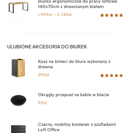
3.999zł
Biurko ergonomiczne do pracy loftowe
podstawie
140x70cm z drewnianym blatem
do
ocen
klientów
4.549zł
Zakres
1.999
zł
–
2.749
zł
cen:
Oceniony
92
5.00
na 5
od
na
1.999zł
podstawie
do
ocen
ULUBIONE AKCESORIA DO BIUREK
klientów
2.749zł
Kosz na śmieci do biura wykonany z
drewna
299
zł
Oceniony
33
5.00
na 5
na
Okrągły przepust na kable w blacie
podstawie
ocen
59
zł
klientów
Czarny, mobilny kontener z szufladami
Loft Office