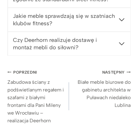
Jakie meble sprawdzają się w szatniach
klubów fitness?
Czy Deerhorn realizuje dostawę i
montaż mebli do siłowni?
Nawigacja
POPRZEDNI
NASTĘPNY
wpisu
Zabudowa ściany z
Białe meble biurowe do
podświetlanym regałem i
gabinetu architekta w
szafami z białymi
Puławach niedaleko
frontami dla Pani Mileny
Lublina
we Wrocławiu –
realizacja Deerhorn