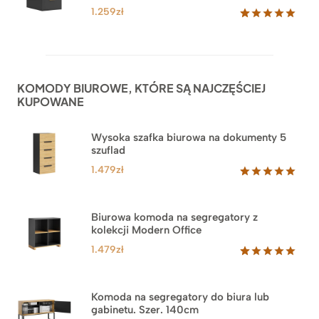
1.259
zł
Oceniony
52
5.00
na 5
na
podstawie
ocen
KOMODY BIUROWE, KTÓRE SĄ NAJCZĘŚCIEJ
klientów
KUPOWANE
Wysoka szafka biurowa na dokumenty 5
szuflad
1.479
zł
Oceniony
1
5.00
na 5
na
Biurowa komoda na segregatory z
podstawie
kolekcji Modern Office
oceny
klienta
1.479
zł
Oceniony
18
5.00
na 5
na
Komoda na segregatory do biura lub
podstawie
gabinetu. Szer. 140cm
ocen