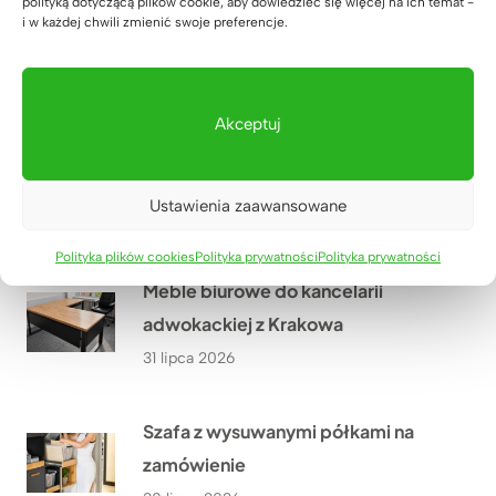
polityką dotyczącą plików cookie, aby dowiedzieć się więcej na ich temat -
Komoda biurowa dla Pana Rafała z
i w każdej chwili zmienić swoje preferencje.
Przyszowic niedaleko Gliwic
03 sierpnia 2026
Akceptuj
Nowoczesna poczekalnia dla
rodziców w Lucky Academy
Ustawienia zaawansowane
01 sierpnia 2026
Polityka plików cookies
Polityka prywatności
Polityka prywatności
Meble biurowe do kancelarii
adwokackiej z Krakowa
31 lipca 2026
Szafa z wysuwanymi półkami na
zamówienie