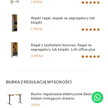
1.599
zł
Oceniony
46
5.00
na 5
na
Wąski regał, słupek na segregatory lub
podstawie
książki
ocen
klientów
1.959
zł
Oceniony
35
5.00
na 5
na
Regał z szufladami biurowy. Regał na
podstawie
segregatory lub książki. Loft office plus
ocen
klientów
3.959
zł
Oceniony
45
5.00
na 5
na
podstawie
ocen
BIURKA Z REGULACJĄ WYSOKOŚCI
klientów
Biurko regulowane elektrycznie Basic z
blatem imitującym drewno
799
zł