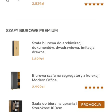
klientów
2.829
zł
Oceniony
42
5.00
na 5
na
podstawie
ocen
SZAFY BIUROWE PREMIUM
klientów
Szafa biurowa do archiwizacji
dokumentów, dwudrzwiowa, imitacja
drewna
1.699
zł
Biurowa szafa na segregatory z kolekcji
Modern Office
2.999
zł
Oceniony
47
5.00
na 5
na
Szafa do biura na ubrania i segregatory.
PROD
PROMOCJA
podstawie
Szerokość 100cm
W
ocen