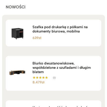
NOWOŚCI
Szafka pod drukarkę z półkami na
dokumenty biurowa, mobilna
639
zł
Biurko dwustanowiskowe,
współdzielone z szufladami i długim
blatem
(1)
8.479
zł
Oceniono
5.00
na 5