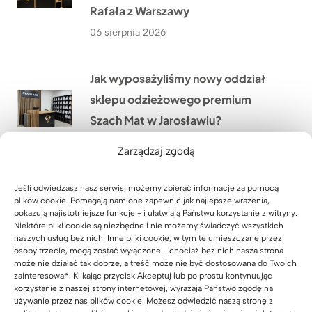
Rafała z Warszawy
06 sierpnia 2026
Jak wyposażyliśmy nowy oddział
sklepu odzieżowego premium
Szach Mat w Jarosławiu?
05 sierpnia 2026
Zarządzaj zgodą
Nowoczesne stanowiska obsługi
Jeśli odwiedzasz nasz serwis, możemy zbierać informacje za pomocą
plików cookie. Pomagają nam one zapewnić jak najlepsze wrażenia,
klienta dla firmy ANDRA Andrzej
pokazują najistotniejsze funkcje - i ułatwiają Państwu korzystanie z witryny.
Niektóre pliki cookie są niezbędne i nie możemy świadczyć wszystkich
Dąbek w Opatowie niedaleko
naszych usług bez nich. Inne pliki cookie, w tym te umieszczane przez
Wrocławia
osoby trzecie, mogą zostać wyłączone - chociaż bez nich nasza strona
może nie działać tak dobrze, a treść może nie być dostosowana do Twoich
04 sierpnia 2026
zainteresowań. Klikając przycisk Akceptuj lub po prostu kontynuując
korzystanie z naszej strony internetowej, wyrażają Państwo zgodę na
używanie przez nas plików cookie. Możesz odwiedzić naszą stronę z