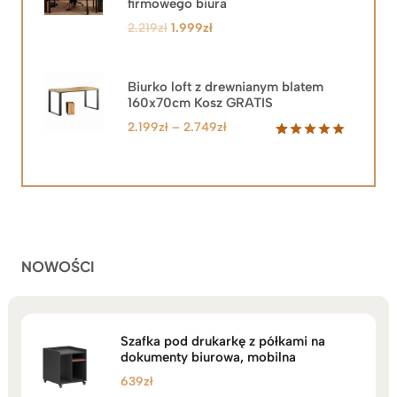
PROMOCJ
firmowego biura
Pierwotna
Aktualna
2.219
zł
1.999
zł
cena
cena
wynosiła:
wynosi:
2.219zł.
1.999zł.
Biurko loft z drewnianym blatem
160x70cm Kosz GRATIS
Zakres
2.199
zł
–
2.749
zł
cen:
Oceniony
92
5.00
na 5
od
na
2.199zł
podstawie
do
ocen
klientów
2.749zł
NOWOŚCI
Szafka pod drukarkę z półkami na
dokumenty biurowa, mobilna
639
zł