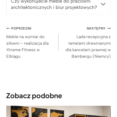
Czy wykonujecie meble do pracowni
architektonicznych i biur projektowych?
Nawigacja
POPRZEDNI
NASTĘPNY
wpisu
Meble na wymiar do
Lada recepcyjna z
siłowni – realizacja dla
lamelami drewnianymi
Xtreme Fitness w
dla kancelarii prawnej w
Elblągu
Bambergu (Niemcy)
Zobacz podobne