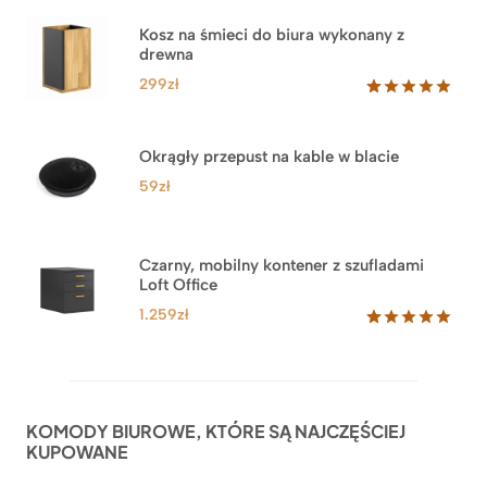
Kosz na śmieci do biura wykonany z
drewna
299
zł
Oceniony
33
5.00
na 5
na
Okrągły przepust na kable w blacie
podstawie
ocen
59
zł
klientów
Czarny, mobilny kontener z szufladami
Loft Office
1.259
zł
Oceniony
52
5.00
na 5
na
podstawie
ocen
KOMODY BIUROWE, KTÓRE SĄ NAJCZĘŚCIEJ
klientów
KUPOWANE