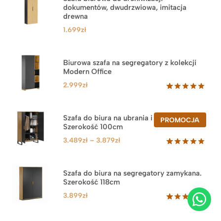
dokumentów, dwudrzwiowa, imitacja
drewna
1.699
zł
Biurowa szafa na segregatory z kolekcji
Modern Office
2.999
zł
Oceniony
47
5.00
na 5
na
Szafa do biura na ubrania i segregatory.
PROD
PROMOCJA
podstawie
Szerokość 100cm
W
ocen
PROM
klientów
Zakres
3.489
zł
–
3.879
zł
cen:
Oceniony
44
5.00
na 5
od
na
3.489zł
Szafa do biura na segregatory zamykana.
podstawie
Szerokość 118cm
do
ocen
klientów
3.879zł
3.899
zł
Oceniony
62
5.00
na 5