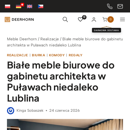
Przejdź
do
treści
0
0
DARMOWA DOSTAWA
Meble Deerhorn
/
Realizacje
/
Białe meble biurowe do gabinetu
architekta w Puławach niedaleko Lublina
REALIZACJE
|
BIURKA
|
KOMODY
|
REGALY
Białe meble biurowe do
gabinetu architekta w
Puławach niedaleko
Lublina
Kinga Sobaszek
24 czerwca 2026