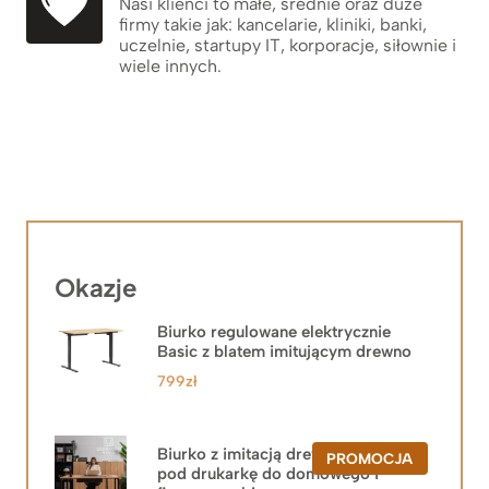
Nasi klienci to małe, średnie oraz duże
firmy takie jak: kancelarie, kliniki, banki,
uczelnie, startupy IT, korporacje, siłownie i
wiele innych.
Okazje
Biurko regulowane elektrycznie
Basic z blatem imitującym drewno
799
zł
Biurko z imitacją drewna z szafką
PRODUKT
PROMOCJA
pod drukarkę do domowego i
W