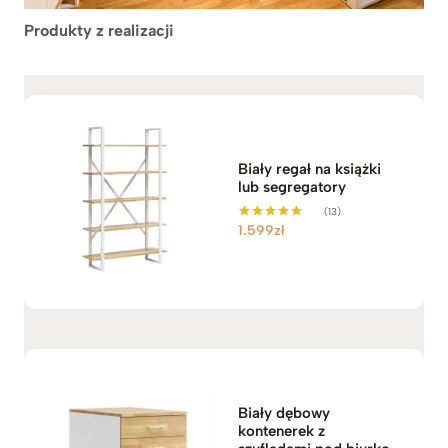
Produkty z realizacji
Biały regał na książki
lub segregatory
(13)
1.599
zł
Oceniono
5.00
na 5
Biały dębowy
kontenerek z