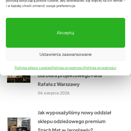
polityką dotyczącą plików cookie, aby dowiedzieć się więcej na ich temat -
31 lipca 2026
i w każdej chwili zmienić swoje preferencje.
Akceptuj
Ustawienia zaawansowane
Drewniane meble w połączeniu z
czernią i mapa świata – realizacja
Polityka plików cookies
Polityka prywatności
Polityka prywatności
dla biura projektowego Pana
Rafała z Warszawy
06 sierpnia 2026
Jak wyposażyliśmy nowy oddział
sklepu odzieżowego premium
Szach Mat w Jarosławiu?