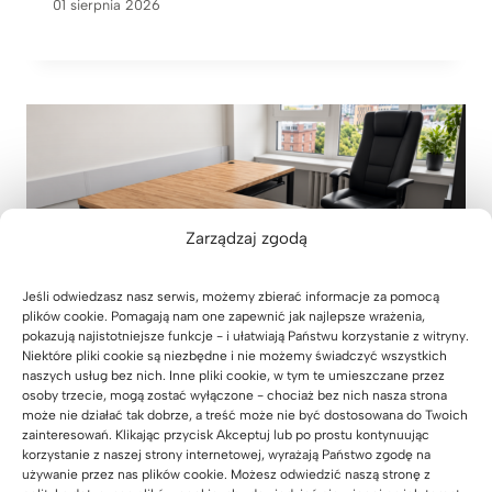
01 sierpnia 2026
Zarządzaj zgodą
Jeśli odwiedzasz nasz serwis, możemy zbierać informacje za pomocą
plików cookie. Pomagają nam one zapewnić jak najlepsze wrażenia,
pokazują najistotniejsze funkcje - i ułatwiają Państwu korzystanie z witryny.
Niektóre pliki cookie są niezbędne i nie możemy świadczyć wszystkich
naszych usług bez nich. Inne pliki cookie, w tym te umieszczane przez
osoby trzecie, mogą zostać wyłączone - chociaż bez nich nasza strona
może nie działać tak dobrze, a treść może nie być dostosowana do Twoich
Meble biurowe do kancelarii
zainteresowań. Klikając przycisk Akceptuj lub po prostu kontynuując
korzystanie z naszej strony internetowej, wyrażają Państwo zgodę na
adwokackiej z Krakowa
używanie przez nas plików cookie. Możesz odwiedzić naszą stronę z