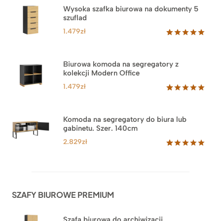
Wysoka szafka biurowa na dokumenty 5
szuflad
1.479
zł
Oceniony
1
5.00
na 5
na
Biurowa komoda na segregatory z
podstawie
kolekcji Modern Office
oceny
klienta
1.479
zł
Oceniony
18
5.00
na 5
na
Komoda na segregatory do biura lub
podstawie
gabinetu. Szer. 140cm
ocen
klientów
2.829
zł
Oceniony
42
5.00
na 5
na
podstawie
ocen
SZAFY BIUROWE PREMIUM
klientów
Szafa biurowa do archiwizacji