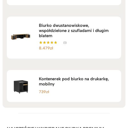
Biurko dwustanowiskowe,
współdzielone z szufladami i długim
blatem
(1)
8.479
zł
Oceniono
5.00
na 5
Kontenerek pod biurko na drukarkę,
mobilny
739
zł