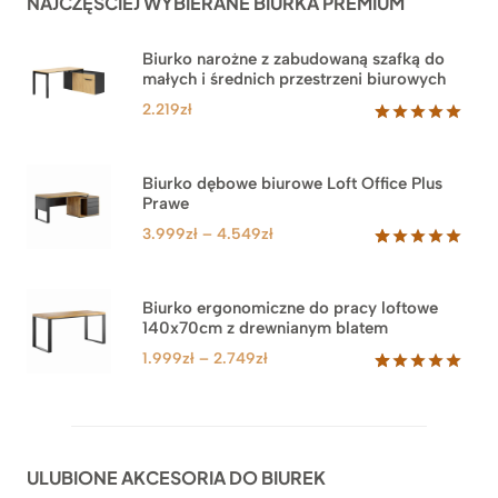
NAJCZĘŚCIEJ WYBIERANE BIURKA PREMIUM
Biurko narożne z zabudowaną szafką do
małych i średnich przestrzeni biurowych
2.219
zł
Oceniony
1
5.00
na 5
na
Biurko dębowe biurowe Loft Office Plus
podstawie
Prawe
oceny
klienta
Zakres
3.999
zł
–
4.549
zł
cen:
Oceniony
71
5.00
na 5
od
na
3.999zł
Biurko ergonomiczne do pracy loftowe
podstawie
140x70cm z drewnianym blatem
do
ocen
klientów
4.549zł
Zakres
1.999
zł
–
2.749
zł
cen:
Oceniony
92
5.00
na 5
od
na
1.999zł
podstawie
do
ocen
ULUBIONE AKCESORIA DO BIUREK
klientów
2.749zł