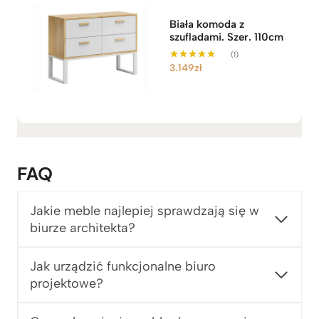
e
n
Biała komoda z
:
szufladami. Szer. 110cm
o
(1)
d
3.149
zł
Oceniono
5.00
2
na 5
.
1
4
9
z
FAQ
ł
d
o
Jakie meble najlepiej sprawdzają się w
2
biurze architekta?
.
7
Jak urządzić funkcjonalne biuro
4
projektowe?
9
z
ł