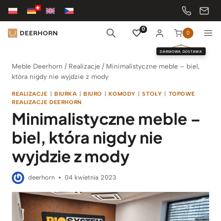
Przejdź
do
treści
0
0
DARMOWA DOSTAWA
Meble Deerhorn
/
Realizacje
/
Minimalistyczne meble – biel,
która nigdy nie wyjdzie z mody
REALIZACJE
|
BIURKA
|
BIURO
|
KOMODY
|
STOŁY
|
TOPOWE
REALIZACJE DEERHORN
Minimalistyczne meble –
biel, która nigdy nie
wyjdzie z mody
deerhorn
04 kwietnia 2023