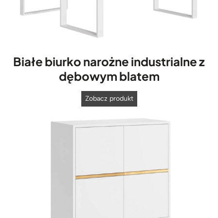
Białe biurko narożne industrialne z
dębowym blatem
B
Zobacz produkt
i
a
ł
e
b
i
u
r
k
o