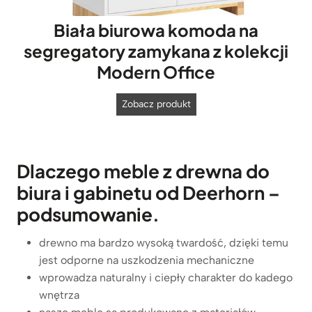
n
Biała biurowa komoda na
a
r
segregatory zamykana z kolekcji
o
Modern Office
ż
n
B
Zobacz produkt
e
i
i
a
n
ł
d
Dlaczego meble z drewna do
a
u
biura i gabinetu od Deerhorn –
b
s
i
podsumowanie.
t
u
r
r
drewno ma bardzo wysoką twardość, dzięki temu
i
o
jest odporne na uszkodzenia mechaniczne
a
w
wprowadza naturalny i ciepły charakter do kadego
l
a
wnętrza
n
k