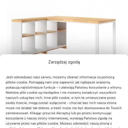
n
:
o
d
2
.
7
9
9
z
Zarządzaj zgodą
ł
d
o
Jeśli odwiedzasz nasz serwis, możemy zbierać informacje za pomocą
plików cookie. Pomagają nam one zapewnić jak najlepsze wrażenia,
3
pokazują najistotniejsze funkcje - i ułatwiają Państwu korzystanie z witryny.
.
Niektóre pliki cookie są niezbędne i nie możemy świadczyć wszystkich
3
naszych usług bez nich. Inne pliki cookie, w tym te umieszczane przez
Białe biurko narożne do biura z drewna i metalu
4
osoby trzecie, mogą zostać wyłączone - chociaż bez nich nasza strona
Modern Office lewe
może nie działać tak dobrze, a treść może nie być dostosowana do Twoich
9
zainteresowań. Klikając przycisk Akceptuj lub po prostu kontynuując
Z
2.799
zł
–
3.349
zł
z
korzystanie z naszej strony internetowej, wyrażają Państwo zgodę na
a
ł
Oceniony
17
używanie przez nas plików cookie. Możesz odwiedzić naszą stronę z
5.00
na 5
k