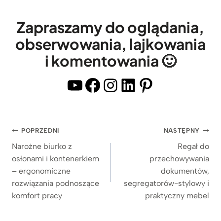
b
ę
i
i
Zapraszamy do oglądania,
u
z
obserwowania, lajkowania
r
a
i komentowania 🙂
a
m
i
y
YouTube
Facebook
Instagram
LinkedIn
Pinterest
g
k
a
a
b
n
Nawigacja
POPRZEDNI
NASTĘPNY
i
y
wpisu
n
Narożne biurko z
Regał do
m
osłonami i kontenerkiem
przechowywania
e
i
– ergonomiczne
dokumentów,
t
s
rozwiązania podnoszące
segregatorów-stylowy i
u
z
komfort pracy
praktyczny mebel
a
f