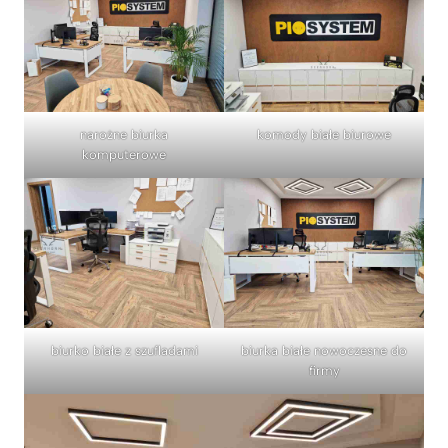
narożne biurka
komody białe biurowe
komputerowe
biurko białe z szufladami
biurka białe nowoczesne do
firmy