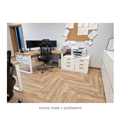
biurko białe z szufladami