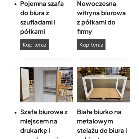
Pojemna szafa
Nowoczesna
a
do biura z
witryna biurowa
m
szufladami i
z półkami do
y
k
półkami
firmy
a
P
N
n
Kup teraz
Kup teraz
a
o
o
z
j
w
k
e
o
o
m
c
l
n
z
e
a
e
k
c
s
s
Szafa biurowa z
Białe biurko na
j
z
n
i
miejscem na
metalowym
a
a
M
drukarkę i
stelażu do biura i
f
w
o