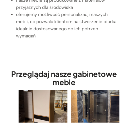
nasze meble są produkowane z materiałów
e
o
przyjaznych dla środowiska
z
m
d
oferujemy możliwość personalizacji naszych
o
ę
mebli, co pozwala klientom na stworzenie biurka
d
b
idealnie dostosowanego do ich potrzeb i
a
o
wymagań
n
w
a
y
s
m
e
b
g
l
Przeglądaj nasze gabinetowe
r
a
e
meble
t
g
e
a
m
t
o
r
y
z