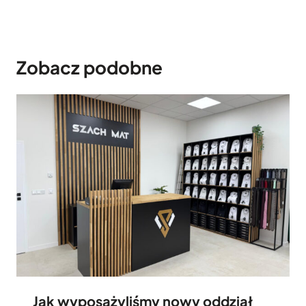
k
a
m
Zobacz podobne
i
Jak wyposażyliśmy nowy oddział