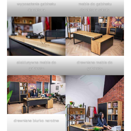
wyposażenie gabinetu
meble do gabinetu
dyrektora
dyrektora szkoły
ekskluzywne meble do
drewniane meble do
gabinetu
gabinetu
drewniane biurko narożne