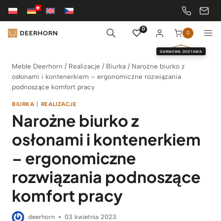
Przejdź
do
treści
0
0
DARMOWA DOSTAWA
Meble Deerhorn
/
Realizacje
/
Biurka
/
Narożne biurko z
osłonami i kontenerkiem – ergonomiczne rozwiązania
podnoszące komfort pracy
BIURKA
|
REALIZACJE
Narożne biurko z
osłonami i kontenerkiem
– ergonomiczne
rozwiązania podnoszące
komfort pracy
deerhorn
03 kwietnia 2023