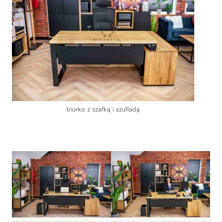
biurko z szafką i szufladą