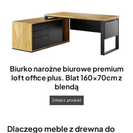
Biurko narożne biurowe premium
loft office plus. Blat 160x70cm z
blendą
B
Zobacz produkt
i
u
r
Dlaczego meble z drewna do
k