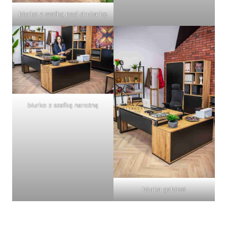
biurko z szafką pod drukarkę
biurko z szafką narożną
biurka gabinet