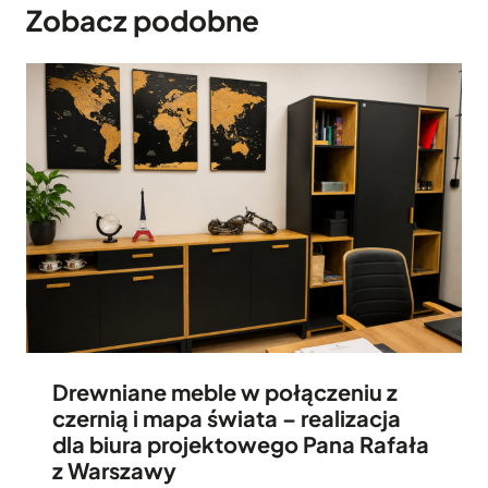
i
Zobacz podobne
m
a
n
n
i
y
–
m
p
b
o
l
m
a
a
t
r
e
a
m
ń
c
z
Drewniane meble w połączeniu z
o
czernią i mapa świata – realizacja
w
dla biura projektowego Pana Rafała
e
z Warszawy