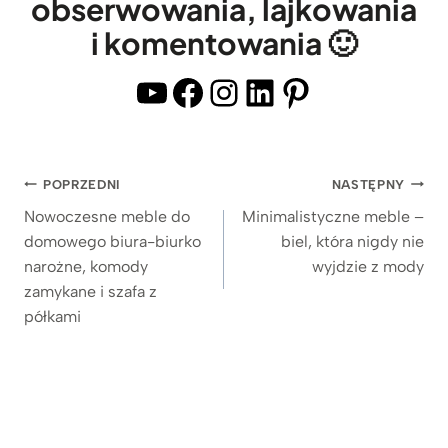
obserwowania, lajkowania
a
z
e
t
i komentowania 🙂
d
z
e
r
c
YouTube
Facebook
Instagram
LinkedIn
Pinterest
m
e
i
i
w
e
p
n
m
ó
Nawigacja
POPRZEDNI
NASTĘPNY
i
n
ł
wpisu
a
Nowoczesne meble do
Minimalistyczne meble –
y
k
domowego biura-biurko
biel, która nigdy nie
n
m
ą
narożne, komody
wyjdzie z mody
y
,
n
zamykane i szafa z
m
d
a
półkami
b
r
M
l
e
a
a
w
c
t
n
m
e
i