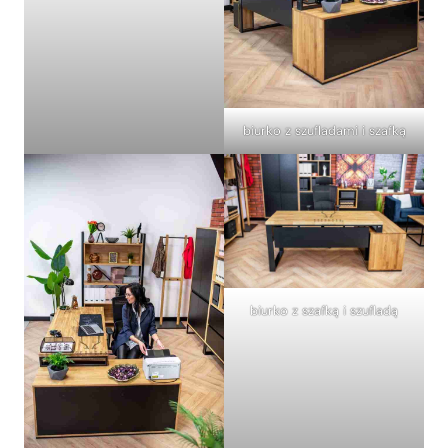
biurko z szufladami i szafką
biurko z szafką i szufladą