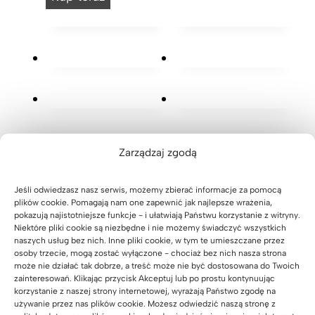
i
u
i
m
e
r
u
s
P
k
r
t
u
o
k
e
r
r
o
l
e
e
r
a
O
g
e
ż
f
u
g
u
Zarządzaj zgodą
f
l
u
d
i
o
Jeśli odwiedzasz nasz serwis, możemy zbierać informacje za pomocą
l
o
c
plików cookie. Pomagają nam one zapewnić jak najlepsze wrażenia,
w
o
b
pokazują najistotniejsze funkcje - i ułatwiają Państwu korzystanie z witryny.
e
Niektóre pliki cookie są niezbędne i nie możemy świadczyć wszystkich
a
w
i
d
naszych usług bez nich. Inne pliki cookie, w tym te umieszczane przez
n
a
u
osoby trzecie, mogą zostać wyłączone - chociaż bez nich nasza strona
o
może nie działać tak dobrze, a treść może nie być dostosowana do Twoich
e
n
r
b
zainteresowań. Klikając przycisk Akceptuj lub po prostu kontynuując
e
e
a
korzystanie z naszej strony internetowej, wyrażają Państwo zgodę na
i
używanie przez nas plików cookie. Możesz odwiedzić naszą stronę z
l
e
i