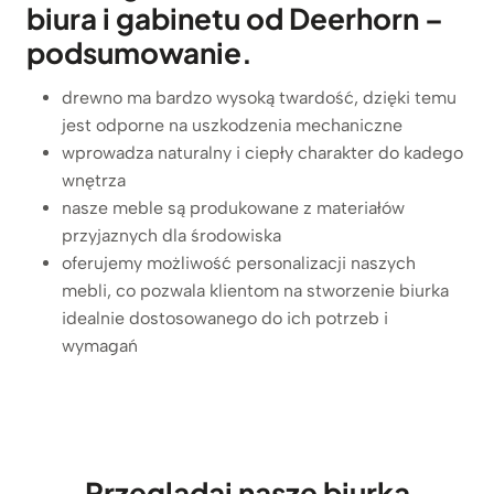
biura i gabinetu od Deerhorn –
o
n
podsumowanie.
a
r
drewno ma bardzo wysoką twardość, dzięki temu
o
jest odporne na uszkodzenia mechaniczne
ż
wprowadza naturalny i ciepły charakter do kadego
n
wnętrza
e
nasze meble są produkowane z materiałów
b
przyjaznych dla środowiska
i
oferujemy możliwość personalizacji naszych
u
mebli, co pozwala klientom na stworzenie biurka
r
idealnie dostosowanego do ich potrzeb i
o
wymagań
w
e
p
r
e
Przeglądaj nasze biurka
m