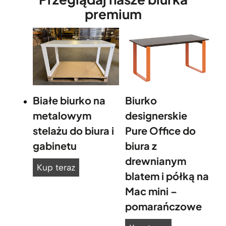
i
premium
u
m
l
o
f
t
o
Białe biurko na
Biurko
f
metalowym
designerskie
f
stelażu do biura i
Pure Office do
i
c
gabinetu
biura z
e
drewnianym
B
p
Kup teraz
blatem i półką na
l
i
Mac mini –
u
a
s
pomarańczowe
ł
.
e