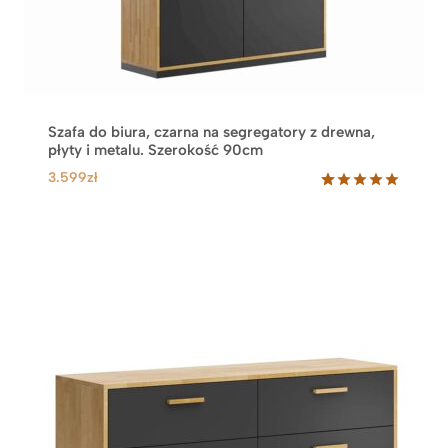
ł
d
o
5
.
1
Szafa do biura, czarna na segregatory z drewna,
8
płyty i metalu. Szerokość 90cm
9
3.599
zł
z
ł
Oceniony
63
5.00
na 5
na
podstawie
ocen
klientów