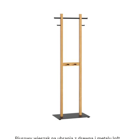
Biurowy wieszak na ubrania z drewna i metalu loft.