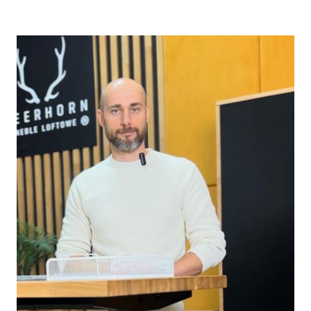
5.00
na 5
na
podstawie
ocen
klientów