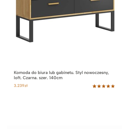
Komoda do biura lub gabinetu. Styl nowoczesny,
loft. Czarna. szer. 140cm
3.239
zł
Oceniony
17
5.00
na 5
na
podstawie
ocen
klientów