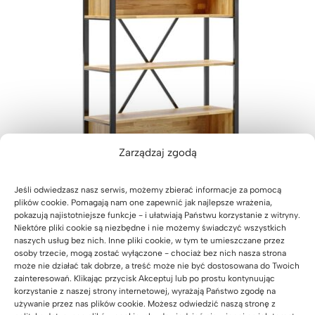
Zarządzaj zgodą
Jeśli odwiedzasz nasz serwis, możemy zbierać informacje za pomocą
plików cookie. Pomagają nam one zapewnić jak najlepsze wrażenia,
pokazują najistotniejsze funkcje - i ułatwiają Państwu korzystanie z witryny.
Niektóre pliki cookie są niezbędne i nie możemy świadczyć wszystkich
Regał z metalu i drewna w stylu loftowym loft office
naszych usług bez nich. Inne pliki cookie, w tym te umieszczane przez
plus
osoby trzecie, mogą zostać wyłączone - chociaż bez nich nasza strona
może nie działać tak dobrze, a treść może nie być dostosowana do Twoich
2.999
zł
zainteresowań. Klikając przycisk Akceptuj lub po prostu kontynuując
Oceniony
19
korzystanie z naszej strony internetowej, wyrażają Państwo zgodę na
5.00
na 5
używanie przez nas plików cookie. Możesz odwiedzić naszą stronę z
na