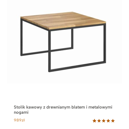
Stolik kawowy z drewnianym blatem i metalowymi
nogami
989
zł
Oceniony
19