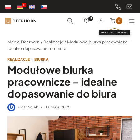
Przejdź
do
treści
0
0
DARMOWA DOSTAWA
Meble Deerhorn
/
Realizacje
/
Modułowe biurka pracownicze –
idealne dopasowanie do biura
REALIZACJE
|
BIURKA
Modułowe biurka
pracownicze – idealne
dopasowanie do biura
Piotr Solak
03 maja 2025