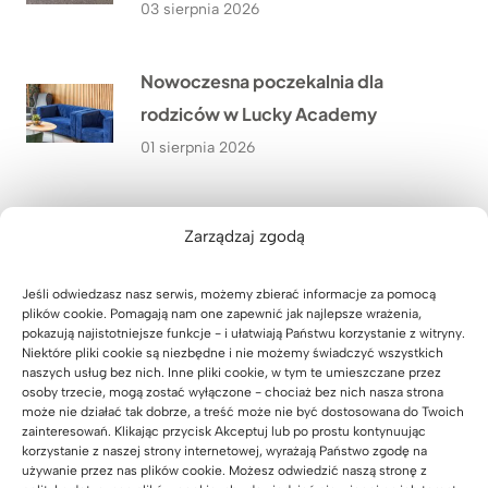
03 sierpnia 2026
Nowoczesna poczekalnia dla
rodziców w Lucky Academy
01 sierpnia 2026
Meble biurowe do kancelarii
Zarządzaj zgodą
adwokackiej z Krakowa
31 lipca 2026
Jeśli odwiedzasz nasz serwis, możemy zbierać informacje za pomocą
plików cookie. Pomagają nam one zapewnić jak najlepsze wrażenia,
pokazują najistotniejsze funkcje - i ułatwiają Państwu korzystanie z witryny.
Niektóre pliki cookie są niezbędne i nie możemy świadczyć wszystkich
Szafa z wysuwanymi półkami na
naszych usług bez nich. Inne pliki cookie, w tym te umieszczane przez
zamówienie
osoby trzecie, mogą zostać wyłączone - chociaż bez nich nasza strona
może nie działać tak dobrze, a treść może nie być dostosowana do Twoich
30 lipca 2026
zainteresowań. Klikając przycisk Akceptuj lub po prostu kontynuując
korzystanie z naszej strony internetowej, wyrażają Państwo zgodę na
używanie przez nas plików cookie. Możesz odwiedzić naszą stronę z