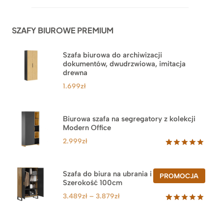
na
podstawie
ocen
SZAFY BIUROWE PREMIUM
klientów
Szafa biurowa do archiwizacji
dokumentów, dwudrzwiowa, imitacja
drewna
1.699
zł
Biurowa szafa na segregatory z kolekcji
Modern Office
2.999
zł
Oceniony
47
5.00
na 5
na
Szafa do biura na ubrania i segregatory.
PROD
PROMOCJA
podstawie
Szerokość 100cm
W
ocen
PROM
klientów
Zakres
3.489
zł
–
3.879
zł
cen:
Oceniony
44
5.00
na 5
od