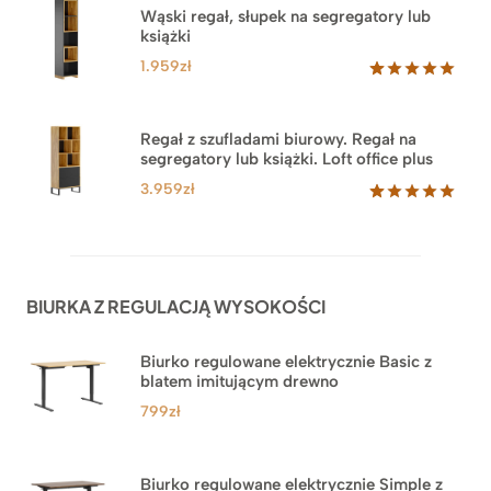
na
Wąski regał, słupek na segregatory lub
podstawie
książki
ocen
klientów
1.959
zł
Oceniony
35
5.00
na 5
na
Regał z szufladami biurowy. Regał na
podstawie
segregatory lub książki. Loft office plus
ocen
klientów
3.959
zł
Oceniony
45
5.00
na 5
na
podstawie
ocen
BIURKA Z REGULACJĄ WYSOKOŚCI
klientów
Biurko regulowane elektrycznie Basic z
blatem imitującym drewno
799
zł
Biurko regulowane elektrycznie Simple z