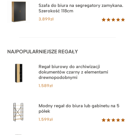
na
3.489zł
Szafa do biura na segregatory zamykana.
podstawie
Szerokość 118cm
do
ocen
klientów
3.879zł
3.899
zł
Oceniony
62
5.00
na 5
na
podstawie
ocen
NAJPOPULARNIEJSZE REGAŁY
klientów
Regał biurowy do archiwizacji
dokumentów czarny z elementami
drewnopodobnymi
1.589
zł
Modny regał do biura lub gabinetu na 5
półek
1.599
zł
Oceniony
46
5.00
na 5