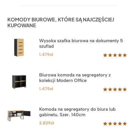
na
podstawie
ocen
KOMODY BIUROWE, KTÓRE SĄ NAJCZĘŚCIEJ
klientów
KUPOWANE
Wysoka szafka biurowa na dokumenty 5
szuflad
1.479
zł
Oceniony
1
5.00
na 5
na
Biurowa komoda na segregatory z
podstawie
kolekcji Modern Office
oceny
klienta
1.479
zł
Oceniony
18
5.00
na 5
na
Komoda na segregatory do biura lub
podstawie
gabinetu. Szer. 140cm
ocen
klientów
2.829
zł
Oceniony
42
5.00
na 5