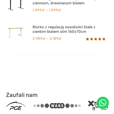
ciemnym, drewnianym blatem
Zakres
1.499
zł
–
1.899
zł
cen:
od
1.499zł
Biurko z regulacją wysokości białe z
cienkim blatem slim 160x70cm
do
1.899zł
Zakres
2.989
zł
–
3.189
zł
cen:
Oceniony
8
5.00
na 5
od
na
2.989zł
podstawie
do
ocen
klientów
3.189zł
Zaufali nam