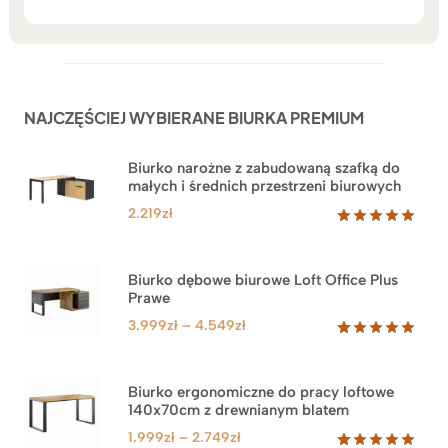
NAJCZĘŚCIEJ WYBIERANE BIURKA PREMIUM
Biurko narożne z zabudowaną szafką do
małych i średnich przestrzeni biurowych
2.219
zł
Oceniony
1
5.00
na 5
na
Biurko dębowe biurowe Loft Office Plus
podstawie
Prawe
oceny
klienta
Zakres
3.999
zł
–
4.549
zł
cen:
Oceniony
71
5.00
na 5
od
na
3.999zł
Biurko ergonomiczne do pracy loftowe
podstawie
140x70cm z drewnianym blatem
do
ocen
klientów
4.549zł
Zakres
1.999
zł
–
2.749
zł