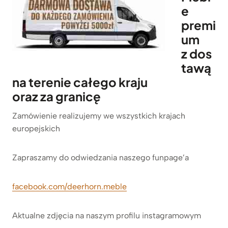
e
premi
um
z dos
tawą
na terenie całego kraju
oraz za granicę
Zamówienie realizujemy we wszystkich krajach
europejskich
Zapraszamy do odwiedzania naszego funpage’a
facebook.com/deerhorn.meble
Aktualne zdjęcia na naszym profilu instagramowym