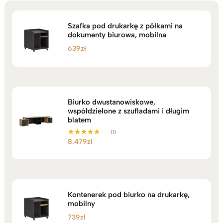
Szafka pod drukarkę z półkami na
dokumenty biurowa, mobilna
639
zł
Biurko dwustanowiskowe,
współdzielone z szufladami i długim
blatem
(1)
8.479
zł
Oceniono
5.00
na 5
Kontenerek pod biurko na drukarkę,
mobilny
739
zł