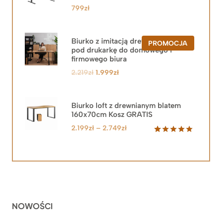
799
zł
Biurko z imitacją drewna z szafką
PRODUKT
PROMOCJA
pod drukarkę do domowego i
W
PROMOCJ
firmowego biura
Pierwotna
Aktualna
2.219
zł
1.999
zł
cena
cena
wynosiła:
wynosi:
2.219zł.
1.999zł.
Biurko loft z drewnianym blatem
160x70cm Kosz GRATIS
Zakres
2.199
zł
–
2.749
zł
cen:
Oceniony
92
5.00
na 5
od
na
2.199zł
podstawie
do
ocen
klientów
2.749zł
NOWOŚCI