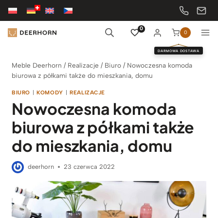
Przejdź
do
treści
0
0
DARMOWA DOSTAWA
Meble Deerhorn
/
Realizacje
/
Biuro
/
Nowoczesna komoda
biurowa z półkami także do mieszkania, domu
BIURO
|
KOMODY
|
REALIZACJE
Nowoczesna komoda
biurowa z półkami także
do mieszkania, domu
deerhorn
23 czerwca 2022