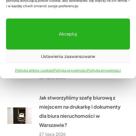
polityką dotyczącą plików cookie, aby dowiedzieć się więcej na ich temat -
Meble dla szkoły językowej Lucky
i w każdej chwili zmienić swoje preferencje.
Academy w Biłgoraju – przestrzeń,
która wspiera naukę
29 lipca 2026
Akceptuj
Meble biurowe dla Kancelarii
Ustawienia zaawansowane
Adwokackiej Adwokat Marty
Giezowskiej w Zielonej Górze
Polityka plików cookies
Polityka prywatności
Polityka prywatności
28 lipca 2026
Jak stworzyliśmy szafę biurową z
miejscem na drukarkę i dokumenty
dla biura nieruchomości w
Warszawie?
27 lipca 2026