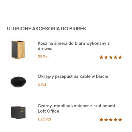
cen:
Oceniony
92
5.00
na 5
od
na
1.999zł
podstawie
do
ocen
ULUBIONE AKCESORIA DO BIUREK
klientów
2.749zł
Kosz na śmieci do biura wykonany z
drewna
299
zł
Oceniony
33
5.00
na 5
na
Okrągły przepust na kable w blacie
podstawie
ocen
59
zł
klientów
Czarny, mobilny kontener z szufladami
Loft Office
1.259
zł
Oceniony
52
5.00
na 5