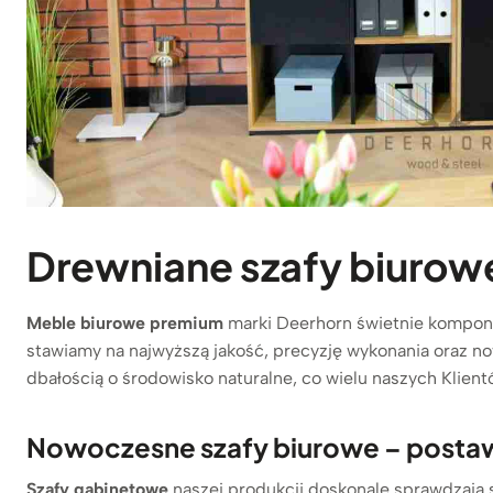
Drewniane szafy biurow
Meble biurowe premium
marki Deerhorn świetnie komponu
stawiamy na najwyższą jakość, precyzję wykonania oraz n
dbałością o środowisko naturalne, co wielu naszych Klien
Nowoczesne szafy biurowe – postaw n
Szafy gabinetowe
naszej produkcji doskonale sprawdzają 