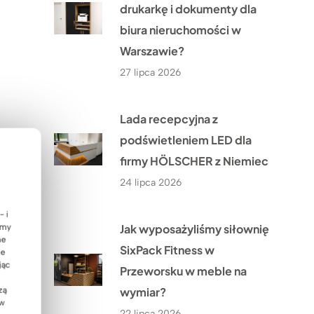
drukarkę i dokumenty dla
biura nieruchomości w
Warszawie?
27 lipca 2026
Lada recepcyjna z
podświetleniem LED dla
firmy HÖLSCHER z Niemiec
24 lipca 2026
- i
Jak wyposażyliśmy siłownię
emy
ne
SixPack Fitness w
ie
jąc
Przeworsku w meble na
wymiar?
zą
 w
22 lipca 2026