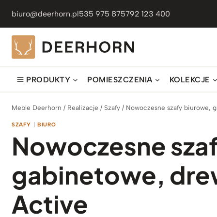
Przejdź
biuro@deerhorn.pl
535 975 875
792 123 400
do
treści
PRODUKTY
POMIESZCZENIA
KOLEKCJE
Meble Deerhorn
/
Realizacje
/
Szafy
/
Nowoczesne szafy biurowe, g
SZAFY
|
BIURO
Nowoczesne szaf
gabinetowe, dre
Active