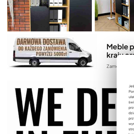
Meble p
kraju or
Zamówienie 
Jeś
Pom
uła
świ
prz
dzi
prz
wyr
str