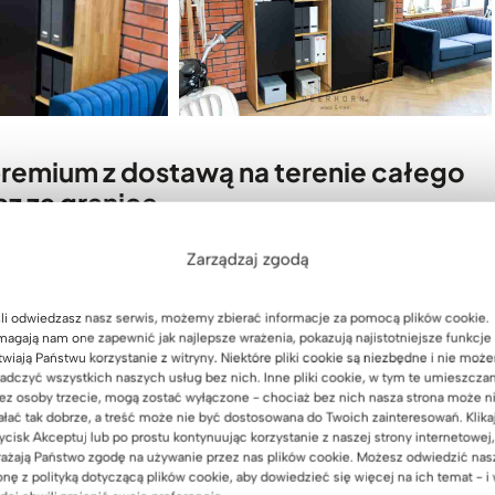
remium z dostawą na terenie całego
az za granicę
realizujemy we wszystkich krajach europejskich
Zarządzaj zgodą
li odwiedzasz nasz serwis, możemy zbierać informacje za pomocą plików cookie.
agają nam one zapewnić jak najlepsze wrażenia, pokazują najistotniejsze funkcje 
twiają Państwu korzystanie z witryny. Niektóre pliki cookie są niezbędne i nie moż
adczyć wszystkich naszych usług bez nich. Inne pliki cookie, w tym te umieszcza
ez osoby trzecie, mogą zostać wyłączone - chociaż bez nich nasza strona może n
ałać tak dobrze, a treść może nie być dostosowana do Twoich zainteresowań. Klika
ycisk Akceptuj lub po prostu kontynuując korzystanie z naszej strony internetowej,
ażają Państwo zgodę na używanie przez nas plików cookie. Możesz odwiedzić nas
onę z polityką dotyczącą plików cookie, aby dowiedzieć się więcej na ich temat - i