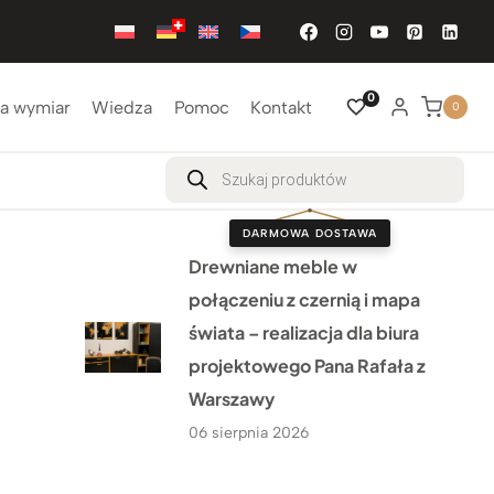
0
a wymiar
Wiedza
Pomoc
Kontakt
0
Wyszukiwarka
produktów
DARMOWA DOSTAWA
Drewniane meble w
połączeniu z czernią i mapa
świata – realizacja dla biura
projektowego Pana Rafała z
Warszawy
06 sierpnia 2026