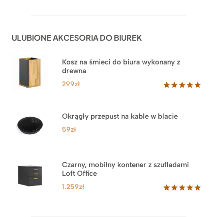
5.00
na 5
od
na
1.999zł
podstawie
do
ocen
ULUBIONE AKCESORIA DO BIUREK
klientów
2.749zł
Kosz na śmieci do biura wykonany z
drewna
299
zł
Oceniony
33
5.00
na 5
na
Okrągły przepust na kable w blacie
podstawie
ocen
59
zł
klientów
Czarny, mobilny kontener z szufladami
Loft Office
1.259
zł
Oceniony
52
5.00
na 5
na