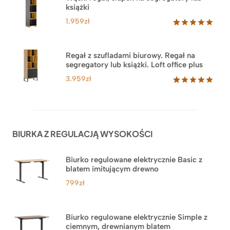
podstawie
książki
ocen
klientów
1.959
zł
Oceniony
35
5.00
na 5
na
Regał z szufladami biurowy. Regał na
podstawie
segregatory lub książki. Loft office plus
ocen
klientów
3.959
zł
Oceniony
45
5.00
na 5
na
podstawie
ocen
BIURKA Z REGULACJĄ WYSOKOŚCI
klientów
Biurko regulowane elektrycznie Basic z
blatem imitującym drewno
799
zł
Biurko regulowane elektrycznie Simple z
ciemnym, drewnianym blatem