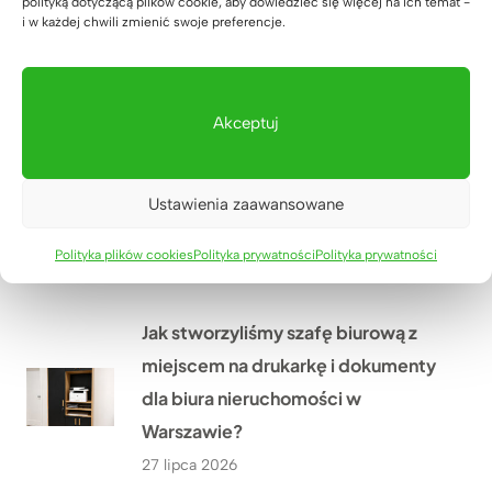
polityką dotyczącą plików cookie, aby dowiedzieć się więcej na ich temat -
Academy w Biłgoraju – przestrzeń,
i w każdej chwili zmienić swoje preferencje.
która wspiera naukę
29 lipca 2026
Akceptuj
Meble biurowe dla Kancelarii
Adwokackiej Adwokat Marty
Ustawienia zaawansowane
Giezowskiej w Zielonej Górze
Polityka plików cookies
Polityka prywatności
Polityka prywatności
28 lipca 2026
Jak stworzyliśmy szafę biurową z
miejscem na drukarkę i dokumenty
dla biura nieruchomości w
Warszawie?
27 lipca 2026