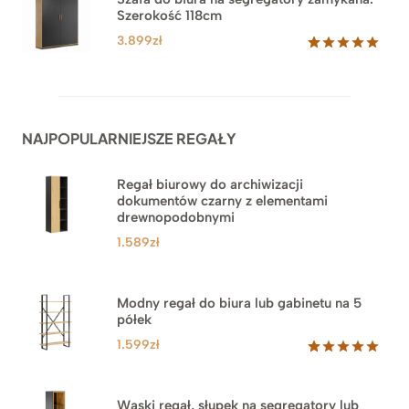
podstawie
Szerokość 118cm
do
ocen
klientów
3.879zł
3.899
zł
Oceniony
62
5.00
na 5
na
podstawie
ocen
NAJPOPULARNIEJSZE REGAŁY
klientów
Regał biurowy do archiwizacji
dokumentów czarny z elementami
drewnopodobnymi
1.589
zł
Modny regał do biura lub gabinetu na 5
półek
1.599
zł
Oceniony
46
5.00
na 5
na
Wąski regał, słupek na segregatory lub