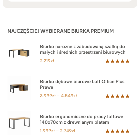
NAJCZĘŚCIEJ WYBIERANE BIURKA PREMIUM
Biurko narożne z zabudowaną szafką do
małych i średnich przestrzeni biurowych
2.219
zł
Oceniony
1
5.00
na 5
na
Biurko dębowe biurowe Loft Office Plus
podstawie
Prawe
oceny
klienta
Zakres
3.999
zł
–
4.549
zł
cen:
Oceniony
71
5.00
na 5
od
na
3.999zł
Biurko ergonomiczne do pracy loftowe
podstawie
140x70cm z drewnianym blatem
do
ocen
klientów
4.549zł
Zakres
1.999
zł
–
2.749
zł
cen:
Oceniony
92