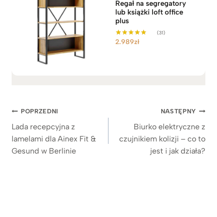
Regał na segregatory
lub książki loft office
plus
(31)
2.989
zł
Oceniono
5.00
na 5
Nawigacja
POPRZEDNI
NASTĘPNY
wpisu
Lada recepcyjna z
Biurko elektryczne z
lamelami dla Ainex Fit &
czujnikiem kolizji – co to
Gesund w Berlinie
jest i jak działa?