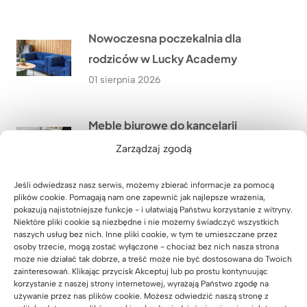
Nowoczesna poczekalnia dla
rodziców w Lucky Academy
01 sierpnia 2026
Meble biurowe do kancelarii
adwokackiej z Krakowa
Zarządzaj zgodą
31 lipca 2026
Jeśli odwiedzasz nasz serwis, możemy zbierać informacje za pomocą
plików cookie. Pomagają nam one zapewnić jak najlepsze wrażenia,
Szafa z wysuwanymi półkami na
pokazują najistotniejsze funkcje - i ułatwiają Państwu korzystanie z witryny.
Niektóre pliki cookie są niezbędne i nie możemy świadczyć wszystkich
zamówienie
naszych usług bez nich. Inne pliki cookie, w tym te umieszczane przez
osoby trzecie, mogą zostać wyłączone - chociaż bez nich nasza strona
30 lipca 2026
może nie działać tak dobrze, a treść może nie być dostosowana do Twoich
zainteresowań. Klikając przycisk Akceptuj lub po prostu kontynuując
korzystanie z naszej strony internetowej, wyrażają Państwo zgodę na
używanie przez nas plików cookie. Możesz odwiedzić naszą stronę z
Meble dla szkoły językowej Lucky