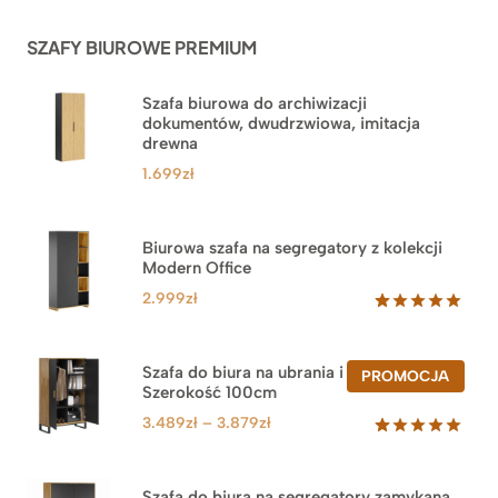
podstawie
ocen
SZAFY BIUROWE PREMIUM
klientów
Szafa biurowa do archiwizacji
dokumentów, dwudrzwiowa, imitacja
drewna
1.699
zł
Biurowa szafa na segregatory z kolekcji
Modern Office
2.999
zł
Oceniony
47
5.00
na 5
na
Szafa do biura na ubrania i segregatory.
PROD
PROMOCJA
podstawie
Szerokość 100cm
W
ocen
PROM
klientów
Zakres
3.489
zł
–
3.879
zł
cen:
Oceniony
44
5.00
na 5
od
na
3.489zł
Szafa do biura na segregatory zamykana.