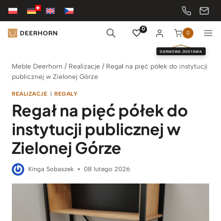
Przejdź
do
treści
0
0
DARMOWA DOSTAWA
Meble Deerhorn
/
Realizacje
/
Regał na pięć półek do instytucji
publicznej w Zielonej Górze
REALIZACJE
|
REGALY
Regał na pięć półek do
instytucji publicznej w
Zielonej Górze
Kinga Sobaszek
08 lutego 2026