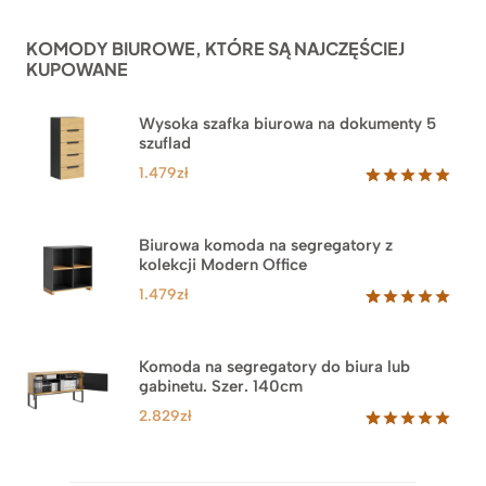
podstawie
ocen
KOMODY BIUROWE, KTÓRE SĄ NAJCZĘŚCIEJ
klientów
KUPOWANE
Wysoka szafka biurowa na dokumenty 5
szuflad
1.479
zł
Oceniony
1
5.00
na 5
na
Biurowa komoda na segregatory z
podstawie
kolekcji Modern Office
oceny
klienta
1.479
zł
Oceniony
18
5.00
na 5
na
Komoda na segregatory do biura lub
podstawie
gabinetu. Szer. 140cm
ocen
klientów
2.829
zł
Oceniony
42
5.00
na 5
na