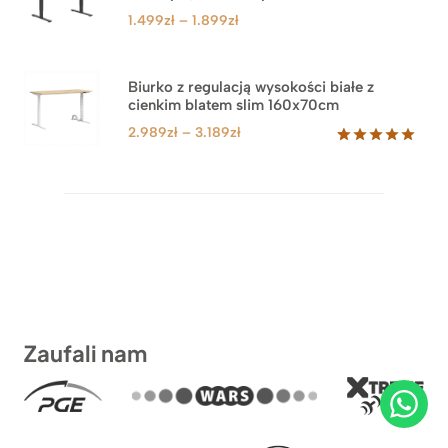
Zakres
1.499
zł
–
1.899
zł
cen:
od
1.499zł
Biurko z regulacją wysokości białe z
cienkim blatem slim 160x70cm
do
1.899zł
Zakres
2.989
zł
–
3.189
zł
cen:
Oceniony
8
5.00
na 5
od
na
2.989zł
podstawie
do
ocen
klientów
3.189zł
Zaufali nam