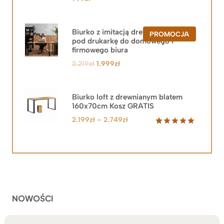
Biurko z imitacją drewna z szafką
PRODUKT
PROMOCJA
pod drukarkę do domowego i
W
PROMOCJ
firmowego biura
Pierwotna
Aktualna
2.219
zł
1.999
zł
cena
cena
wynosiła:
wynosi:
2.219zł.
1.999zł.
Biurko loft z drewnianym blatem
160x70cm Kosz GRATIS
Zakres
2.199
zł
–
2.749
zł
cen:
Oceniony
92
5.00
na 5
od
na
2.199zł
podstawie
do
ocen
klientów
2.749zł
NOWOŚCI