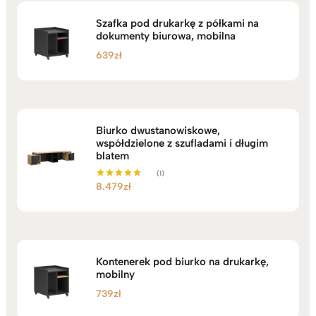
Szafka pod drukarkę z półkami na
dokumenty biurowa, mobilna
639
zł
Biurko dwustanowiskowe,
współdzielone z szufladami i długim
blatem
(1)
8.479
zł
Oceniono
5.00
na 5
Kontenerek pod biurko na drukarkę,
mobilny
739
zł