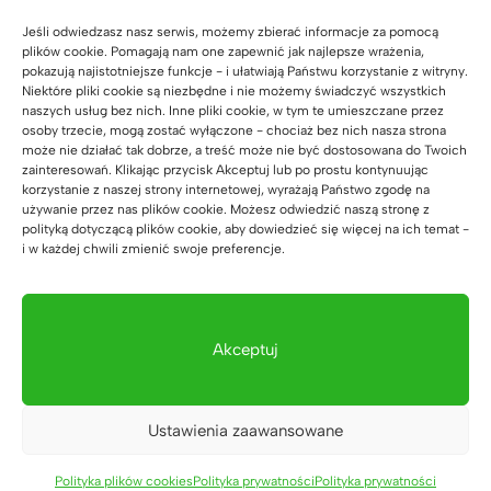
REGAŁY BIUROWE
Jeśli odwiedzasz nasz serwis, możemy zbierać informacje za pomocą
plików cookie. Pomagają nam one zapewnić jak najlepsze wrażenia,
KOMODY BIUROWE
pokazują najistotniejsze funkcje - i ułatwiają Państwu korzystanie z witryny.
Niektóre pliki cookie są niezbędne i nie możemy świadczyć wszystkich
naszych usług bez nich. Inne pliki cookie, w tym te umieszczane przez
KONTENERKI POD BIURKO
osoby trzecie, mogą zostać wyłączone - chociaż bez nich nasza strona
może nie działać tak dobrze, a treść może nie być dostosowana do Twoich
KONSOLE
zainteresowań. Klikając przycisk Akceptuj lub po prostu kontynuując
korzystanie z naszej strony internetowej, wyrażają Państwo zgodę na
używanie przez nas plików cookie. Możesz odwiedzić naszą stronę z
KUCHNIA BIUROWA
polityką dotyczącą plików cookie, aby dowiedzieć się więcej na ich temat -
i w każdej chwili zmienić swoje preferencje.
WIESZAKI, STOJAKI
SZAFKI RTV
Akceptuj
SZAFKI NOCNE
FOTEL BIUROWY
Ustawienia zaawansowane
ŁÓŻKA, TOALETKI
Polityka plików cookies
Polityka prywatności
Polityka prywatności