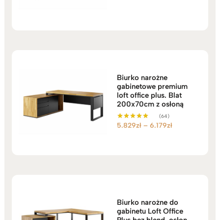
5.00
na 5
Biurko narożne
gabinetowe premium
loft office plus. Blat
200x70cm z osłoną
(64)
Zakres
5.829
zł
–
6.179
zł
Oceniono
5.00
cen:
na 5
od
5.829zł
do
6.179zł
Biurko narożne do
gabinetu Loft Office
Plus bez blend, osłon