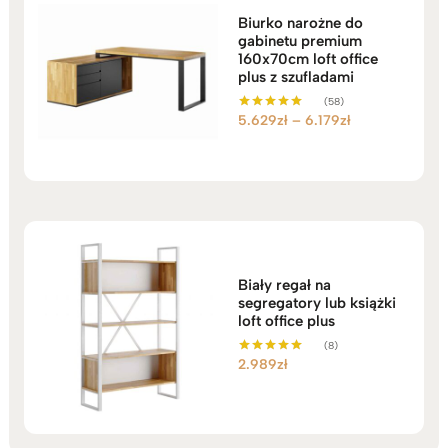
Biurko narożne do
gabinetu premium
160x70cm loft office
plus z szufladami
(58)
Zakres
5.629
zł
–
6.179
zł
Oceniono
5.00
cen:
na 5
od
5.629zł
do
6.179zł
Biały regał na
segregatory lub książki
loft office plus
(8)
2.989
zł
Oceniono
5.00
na 5