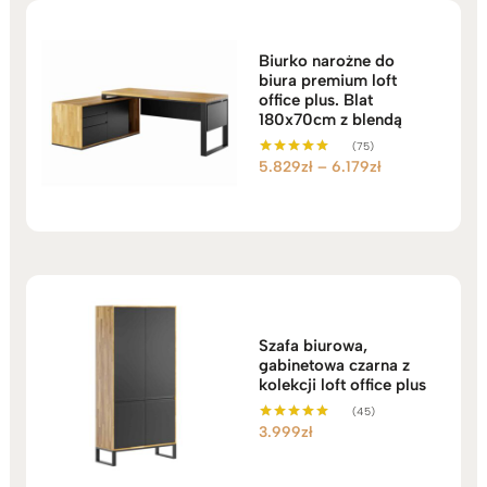
4.549zł
Biurko narożne do
biura premium loft
office plus. Blat
180x70cm z blendą
(75)
Zakres
5.829
zł
–
6.179
zł
Oceniono
5.00
cen:
na 5
od
5.829zł
do
6.179zł
Szafa biurowa,
gabinetowa czarna z
kolekcji loft office plus
(45)
3.999
zł
Oceniono
5.00
na 5