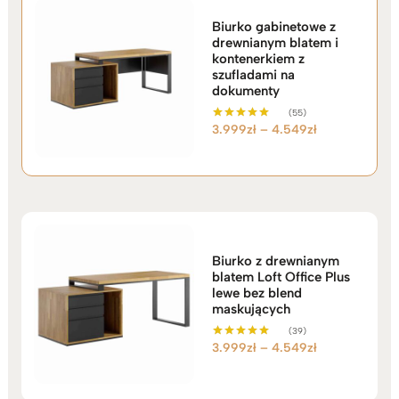
Biurko gabinetowe z
drewnianym blatem i
kontenerkiem z
szufladami na
dokumenty
(55)
Zakres
3.999
zł
–
4.549
zł
Oceniono
5.00
cen:
na 5
od
3.999zł
do
4.549zł
Biurko z drewnianym
blatem Loft Office Plus
lewe bez blend
maskujących
(39)
Zakres
3.999
zł
–
4.549
zł
Oceniono
5.00
cen:
na 5
od