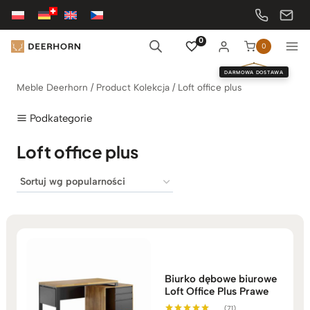
Przejdź
do
treści
0
0
DARMOWA DOSTAWA
Meble Deerhorn
/
Product Kolekcja
/
Loft office plus
Podkategorie
Loft office plus
Biurko dębowe biurowe
Loft Office Plus Prawe
(71)