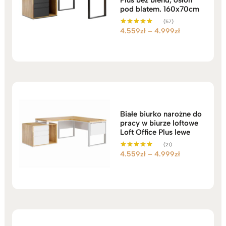
pod blatem. 160x70cm
(57)
Zakres
4.559
zł
–
4.999
zł
Oceniono
5.00
cen:
na 5
od
4.559zł
do
4.999zł
Białe biurko narożne do
pracy w biurze loftowe
Loft Office Plus lewe
(21)
Zakres
4.559
zł
–
4.999
zł
Oceniono
5.00
cen:
na 5
od
4.559zł
do
4.999zł