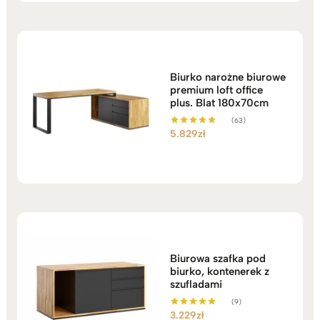
3.999zł
do
4.549zł
Biurko narożne biurowe
premium loft office
plus. Blat 180x70cm
(63)
5.829
zł
Oceniono
5.00
na 5
Biurowa szafka pod
biurko, kontenerek z
szufladami
(9)
3.229
zł
Oceniono