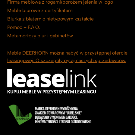
Firma meblowa z rogami/porożem jelenia w logo
Meble biurowe z certyfikatami
Biurka z blatem o nietypowym kształcie
Pomoc – F.A.Q.
Metamorfozy biur i gabinetów
Meble DEERHORN można nabyć w przystępnej ofercie
leasingowej. O szczegóły pytaj naszych sprzedawców.