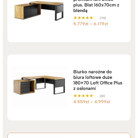
plus. Blat 160x70cm z
blendą
(73)
Zakres
5.779
zł
–
6.179
zł
Oceniono
5.00
cen:
na 5
od
5.779zł
do
6.179zł
Biurko narożne do
biura loftowe duże
180×70 Loft Office Plus
z osłonami
(61)
Zakres
4.559
zł
–
4.999
zł
Oceniono
5.00
cen:
na 5
od
4.559zł
do
4.999zł