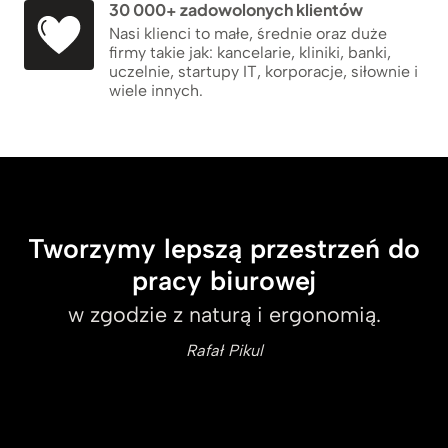
30 000+ zadowolonych klientów
Nasi klienci to małe, średnie oraz duże
firmy takie jak: kancelarie, kliniki, banki,
uczelnie, startupy IT, korporacje, siłownie i
wiele innych.
Tworzymy lepszą przestrzeń do
pracy biurowej
w zgodzie z naturą i ergonomią.
Rafał Pikul