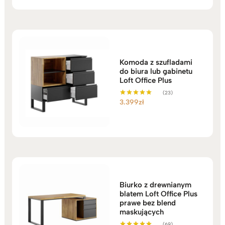
Komoda z szufladami
do biura lub gabinetu
Loft Office Plus
(23)
3.399
zł
Oceniono
5.00
na 5
Biurko z drewnianym
blatem Loft Office Plus
prawe bez blend
maskujących
(69)