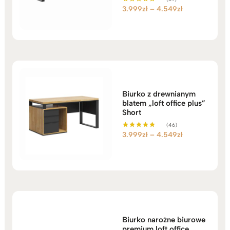
Zakres
3.999
zł
–
4.549
zł
Oceniono
5.00
cen:
na 5
od
3.999zł
do
4.549zł
Biurko z drewnianym
blatem „loft office plus”
Short
(46)
Zakres
3.999
zł
–
4.549
zł
Oceniono
5.00
cen:
na 5
od
3.999zł
do
4.549zł
Biurko narożne biurowe
premium loft office