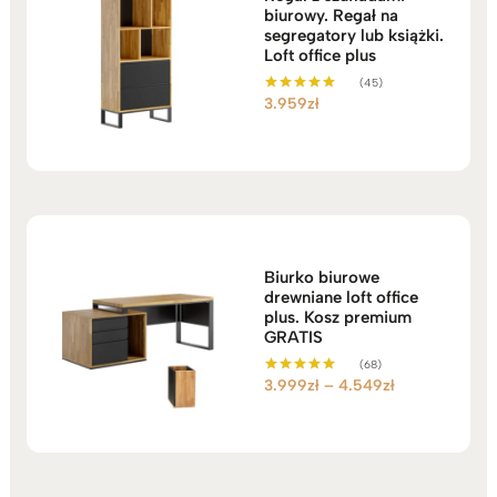
biurowy. Regał na
segregatory lub książki.
Loft office plus
(45)
3.959
zł
Oceniono
5.00
na 5
Biurko biurowe
drewniane loft office
plus. Kosz premium
GRATIS
(68)
Zakres
3.999
zł
–
4.549
zł
Oceniono
5.00
cen:
na 5
od
3.999zł
do