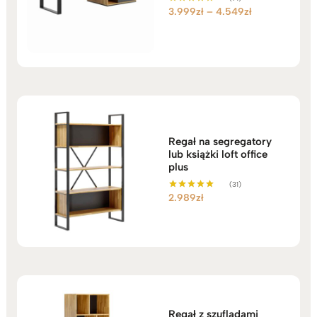
Zakres
3.999
zł
–
4.549
zł
Oceniono
5.00
cen:
na 5
od
3.999zł
do
4.549zł
Regał na segregatory
lub książki loft office
plus
(31)
2.989
zł
Oceniono
5.00
na 5
Regał z szufladami